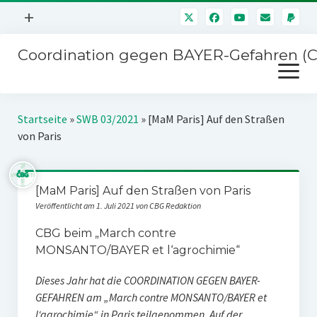
Menü
+
öffnen
Coordination gegen BAYER-Gefahren (
Mitmachen
Menü
Newsletter
öffnen
Presse
Kampagnen
Startseite
»
SWB 03/2021
»
[MaM Paris] Auf den Straßen
Über uns
von Paris
BAYER-Hauptversammlungen
Kontakt
Stichwort BAYER
Impressum
[MaM Paris] Auf den Straßen von Paris
Jahrestagung
Veröffentlicht am 1. Juli 2021 von CBG Redaktion
Störfälle
CBG beim „March contre
SPENDEN
MONSANTO/BAYER et l‘agrochimie“
Dieses Jahr hat die COORDINATION GEGEN BAYER-
GEFAHREN am „March contre MONSANTO/BAYER et
l‘agrochimie“ in Paris teilgenommen. Auf der