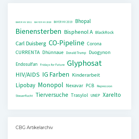
Bhopal
BAYER HV 2019
BAYER HV 2011
BAYER HV 2018
Bienensterben
Bisphenol A
BlackRock
CO-Pipeline
Carl Duisberg
Corona
CURRENTA
Dhünnaue
Duogynon
Donald Trump
Glyphosat
Endosulfan
Fridays for Future
IG Farben
HIV/AIDS
Kinderarbeit
Monopol
Lipobay
Nexavar
PCB
Repression
Tierversuche
Xarelto
Trasylol
UNEP
Steuerflucht
CBG Artikelarchiv