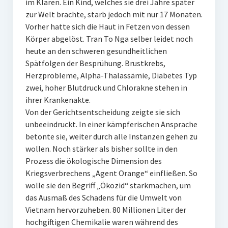
im Klaren. Ein Kind, welches sie drei Jahre später
zur Welt brachte, starb jedoch mit nur 17 Monaten.
Vorher hatte sich die Haut in Fetzen von dessen
Körper abgelöst. Tran To Nga selber leidet noch
heute an den schweren gesundheitlichen
Spätfolgen der Besprühung. Brustkrebs,
Herzprobleme, Alpha-Thalassämie, Diabetes Typ
zwei, hoher Blutdruck und Chlorakne stehen in
ihrer Krankenakte.
Von der Gerichtsentscheidung zeigte sie sich
unbeeindruckt. In einer kämpferischen Ansprache
betonte sie, weiter durch alle Instanzen gehen zu
wollen. Noch stärker als bisher sollte in den
Prozess die ökologische Dimension des
Kriegsverbrechens „Agent Orange“ einfließen. So
wolle sie den Begriff „Ökozid“ starkmachen, um
das Ausmaß des Schadens für die Umwelt von
Vietnam hervorzuheben. 80 Millionen Liter der
hochgiftigen Chemikalie waren während des