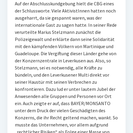
Auf der Abschlusskundgebung hielt die CBG eines
der Schlussworte. Viele AktivistInnen hatten noch
ausgeharrt, da sie gespannt waren, was der
internationale Gast zu sagen hatte. In seiner Rede
verurteilte Marius Stelzmann zunächst die
Polizeigewalt und erklärte dann seine Solidarität
mit den kämpfenden Völkern von Martinique und
Guadeloupe. Die Vergiftung dieser Länder gehe von
der Konzernzentrale in Leverkusen aus. Also, so
Stelzmann, sei es notwendig, alle Kräfte zu
bündeln, und den Leverkusener Multi direkt vor
seiner Haustür mit seinen Verbrechen zu
konfrontieren. Dazu lud er unter lautem Jubel der
Anwesenden alle Gruppen und Personen vor Ort
ein. Auch zeigte er auf, dass BAYER/MONSANTO
unter dem Druck der vielen Geschädigten des
Konzerns, die ihr Recht geltend machen, wankt. So
musste das Unternehmen, vor allem aufgrund
„rechtlicher Risiken“ als Folge einer Masse von