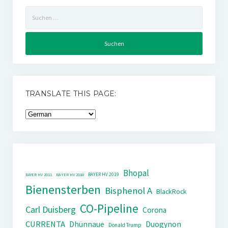
Suchen
nach:
TRANSLATE THIS PAGE:
Bhopal
BAYER HV 2019
BAYER HV 2011
BAYER HV 2018
Bienensterben
Bisphenol A
BlackRock
CO-Pipeline
Carl Duisberg
Corona
CURRENTA
Dhünnaue
Duogynon
Donald Trump