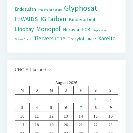
Glyphosat
Endosulfan
Fridays for Future
IG Farben
HIV/AIDS
Kinderarbeit
Monopol
Lipobay
Nexavar
PCB
Repression
Tierversuche
Xarelto
Trasylol
UNEP
Steuerflucht
CBG Artikelarchiv
August 2026
M
D
M
D
F
S
S
1
2
3
4
5
6
7
8
9
10
11
12
13
14
15
16
17
18
19
20
21
22
23