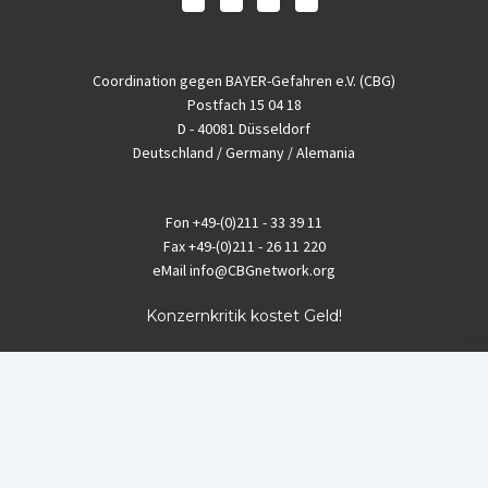
Coordination gegen BAYER-Gefahren e.V. (CBG)
Postfach 15 04 18
D - 40081 Düsseldorf
Deutschland / Germany / Alemania
Fon
+49-(0)211 - 33 39 11
Fax
+49-(0)211 - 26 11 220
eMail
info@CBGnetwork.org
Konzernkritik kostet Geld!
EthikBank
IBAN DE94 8309 4495 0003 1999 91
BIC GENODEF1ETK
GLS-Bank
IBAN DE88 4306 0967 8016 5330 00