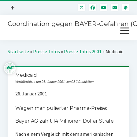
Menü
+
öffnen
Coordination gegen BAYER-Gefahren (
Mitmachen
Menü
Newsletter
öffnen
Presse
Kampagnen
Startseite
»
Presse-Infos
»
Presse-Infos 2001
»
Medicaid
Über uns
BAYER-Hauptversammlungen
Kontakt
Medicaid
Stichwort BAYER
Impressum
Veröffentlicht am 26. Januar 2001 von CBG Redaktion
Jahrestagung
Störfälle
26. Januar 2001
SPENDEN
Wegen manipulierter Pharma-Preise:
Bayer AG zahlt 14 Millionen Dollar Strafe
Nach einem Vergleich mit dem amerikanischen