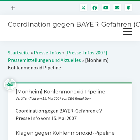
Menü
+
öffnen
Coordination gegen BAYER-Gefahren (
Mitmachen
Menü
Newsletter
öffnen
Presse
Kampagnen
Startseite
»
Presse-Infos
»
[Presse-Infos 2007]
Über uns
Pressemitteilungen und Aktuelles
»
[Monheim]
BAYER-Hauptversammlungen
Kohlenmonoxid Pipeline
Kontakt
Stichwort BAYER
Impressum
Jahrestagung
[Monheim] Kohlenmonoxid Pipeline
Störfälle
Veröffentlicht am 15. Mai 2007 von CBG Redaktion
SPENDEN
Coordination gegen BAYER-Gefahren e.V.
Presse Info vom 15. Mai 2007
Klagen gegen Kohlenmonoxid-Pipeline: