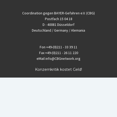
Coordination gegen BAYER-Gefahren e.V. (CBG)
Postfach 15 04 18
D - 40081 Düsseldorf
Deutschland / Germany / Alemania
Fon
+49-(0)211 - 33 39 11
Fax
+49-(0)211 - 26 11 220
eMail
info@CBGnetwork.org
Konzernkritik kostet Geld!
EthikBank
IBAN DE94 8309 4495 0003 1999 91
BIC GENODEF1ETK
GLS-Bank
IBAN DE88 4306 0967 8016 5330 00
BIC GENODEM1GLS