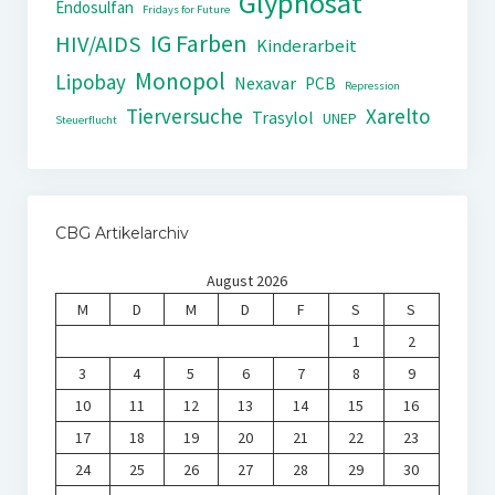
Glyphosat
Endosulfan
Fridays for Future
IG Farben
HIV/AIDS
Kinderarbeit
Monopol
Lipobay
Nexavar
PCB
Repression
Tierversuche
Xarelto
Trasylol
UNEP
Steuerflucht
CBG Artikelarchiv
August 2026
M
D
M
D
F
S
S
1
2
3
4
5
6
7
8
9
10
11
12
13
14
15
16
17
18
19
20
21
22
23
24
25
26
27
28
29
30