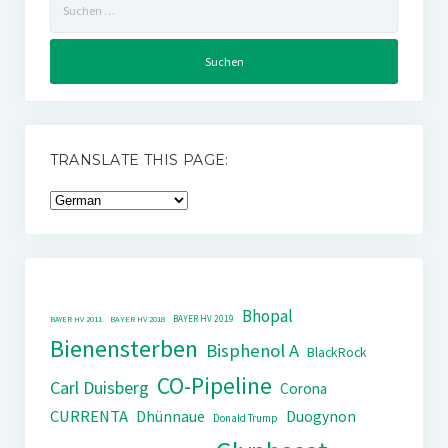
nach:
TRANSLATE THIS PAGE:
Bhopal
BAYER HV 2019
BAYER HV 2011
BAYER HV 2018
Bienensterben
Bisphenol A
BlackRock
CO-Pipeline
Carl Duisberg
Corona
CURRENTA
Dhünnaue
Duogynon
Donald Trump