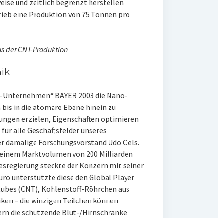
ise und zeitlich begrenzt herstellen
rieb eine Produktion von 75 Tonnen pro
s der CNT-Produktion
nik
er-Unternehmen“ BAYER 2003 die Nano-
 bis in die atomare Ebene hinein zu
ungen erzielen, Eigenschaften optimieren
für alle Geschäftsfelder unseres
er damalige Forschungsvorstand Udo Oels.
t einem Marktvolumen von 200 Milliarden
esregierung steckte der Konzern mit seiner
uro unterstützte diese den Global Player
tubes (CNT), Kohlenstoff-Röhrchen aus
iken – die winzigen Teilchen können
ern die schützende Blut-/Hirnschranke