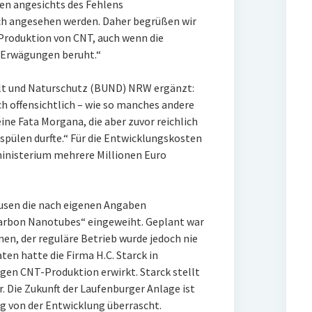
 angesichts des Fehlens
ich angesehen werden. Daher begrüßen wir
 Produktion von CNT, auch wenn die
 Erwägungen beruht.“
lt und Naturschutz (BUND) NRW ergänzt:
 offensichtlich – wie so manches andere
ine Fata Morgana, die aber zuvor reichlich
 spülen durfte.“ Für die Entwicklungskosten
nisterium mehrere Millionen Euro
usen die nach eigenen Angaben
arbon Nanotubes“ eingeweiht. Geplant war
nen, der reguläre Betrieb wurde jedoch nie
n hatte die Firma H.C. Starck in
gen CNT-Produktion erwirkt. Starck stellt
. Die Zukunft der Laufenburger Anlage ist
ng von der Entwicklung überrascht.