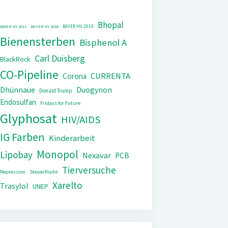
Bhopal
BAYER HV 2019
BAYER HV 2011
BAYER HV 2018
Bienensterben
Bisphenol A
Carl Duisberg
BlackRock
CO-Pipeline
CURRENTA
Corona
Dhünnaue
Duogynon
Donald Trump
Endosulfan
Fridays for Future
Glyphosat
HIV/AIDS
IG Farben
Kinderarbeit
Monopol
Lipobay
Nexavar
PCB
Tierversuche
Repression
Steuerflucht
Xarelto
Trasylol
UNEP