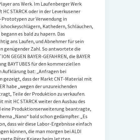
Player ans Werk. Im Laufenberger Werk
t HC STARCK oder in der Leverkusener
-Prototypen zur Verwendung in
 Eishockeyschlägern, Kathedern, Schläuchen,
 begann es bald zu hapern. Das
htig ans Laufen, und Abnehmer für sein
in genügender Zahl. So antwortete die
ATION GEGEN BAYER-GEFAHREN, die BAYER
gung BAYTUBES für den kommerziellen
 Aufklärung bat: „Anfragen bei
 gezeigt, dass der Markt CNT-Material mit
YER habe „wegen der unzureichenden
agt, Teile der Produktion zu verkaufen.
t mit HC STARCK weiter den Ausbau des
 eine Produktionserweiterung beantragte,
hema „Nano“ bald schon gedämpfter. „Es
ion, dass wir diese Labor-Ergebnisse einfach
gen können, die man morgen bei ALDI
tragte Péter Krüger beim letzten