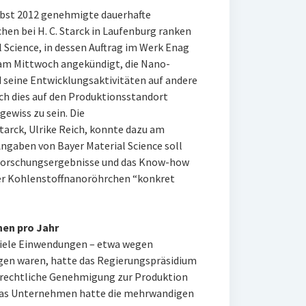
rbst 2012 genehmigte dauerhafte
en bei H. C. Starck in Laufenburg ranken
l Science, in dessen Auftrag im Werk Enag
 am Mittwoch angekündigt, die Nano-
 seine Entwicklungsaktivitäten auf andere
ich dies auf den Produktionsstandort
gewiss zu sein. Die
tarck, Ulrike Reich, konnte dazu am
ngaben von Bayer Material Science soll
e Forschungsergebnisse und das Know-how
der Kohlenstoffnanoröhrchen “konkret
nen pro Jahr
viele Einwendungen – etwa wegen
gen waren, hatte das Regierungspräsidium
rechtliche Genehmigung zur Produktion
t. Das Unternehmen hatte die mehrwandigen