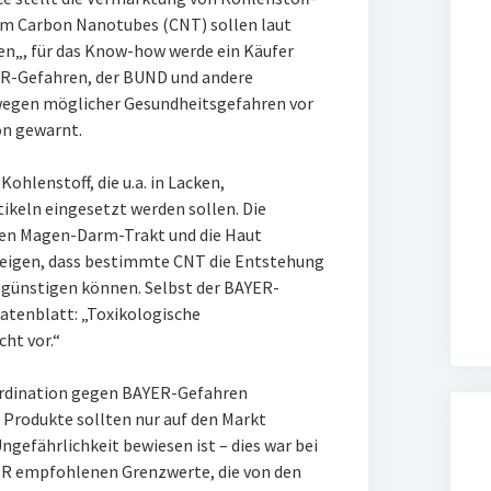
um Carbon Nanotubes (CNT) sollen laut
n„, für das Know-how werde ein Käufer
ER-Gefahren, der BUND und andere
wegen möglicher Gesundheitsgefahren vor
on gewarnt.
hlenstoff, die u.a. in Lacken,
ikeln eingesetzt werden sollen. Die
den Magen-Darm-Trakt und die Haut
eigen, dass bestimmte CNT die Entstehung
egünstigen können. Selbst der BAYER-
atenblatt: „Toxikologische
ht vor.“
ordination gegen BAYER-Gefahren
 Produkte sollten nur auf den Markt
gefährlichkeit bewiesen ist – dies war bei
YER empfohlenen Grenzwerte, die von den