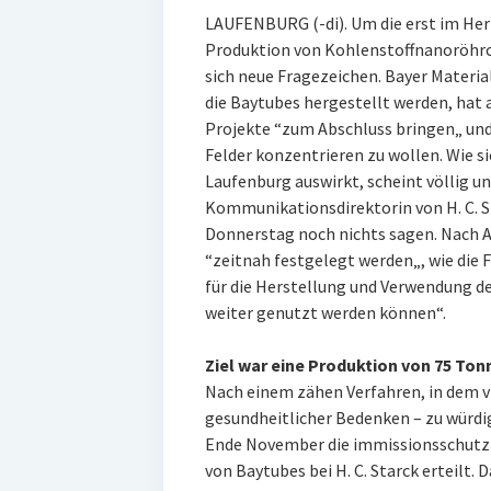
LAUFENBURG (-di). Um die erst im He
Produktion von Kohlenstoffnanoröhrch
sich neue Fragezeichen. Bayer Materia
die Baytubes hergestellt werden, hat
Projekte “zum Abschluss bringen„ und
Felder konzentrieren zu wollen. Wie s
Laufenburg auswirkt, scheint völlig un
Kommunikationsdirektorin von H. C. S
Donnerstag noch nichts sagen. Nach A
“zeitnah festgelegt werden„, wie di
für die Herstellung und Verwendung 
weiter genutzt werden können“.
Ziel war eine Produktion von 75 Ton
Nach einem zähen Verfahren, in dem 
gesundheitlicher Bedenken – zu würdi
Ende November die immissionsschutz
von Baytubes bei H. C. Starck erteil