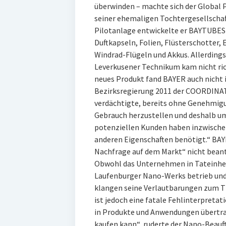
überwinden – machte sich der Global 
seiner ehemaligen Tochtergesellschaf
Pilotanlage entwickelte er BAYTUBES
Duftkapseln, Folien, Flüsterschotter,
Windrad-Flügeln und Akkus. Allerdings
Leverkusener Technikum kam nicht ric
neues Produkt fand BAYER auch nicht 
Bezirksregierung 2011 der COORDIN
verdächtigte, bereits ohne Genehmi
Gebrauch herzustellen und deshalb um
potenziellen Kunden haben inzwischen
anderen Eigenschaften benötigt.“ BA
Nachfrage auf dem Markt“ nicht beantr
Obwohl das Unternehmen in Tateinhei
Laufenburger Nano-Werks betrieb und
klangen seine Verlautbarungen zum T
ist jedoch eine fatale Fehlinterpretat
in Produkte und Anwendungen übertra
kaufen kann“, ruderte der Nano-Beauf