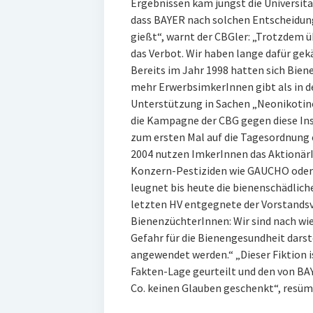
Ergebnissen kam jüngst die Universitä
dass BAYER nach solchen Entscheidung
gießt“, warnt der CBGler: „Trotzdem ü
das Verbot. Wir haben lange dafür gek
Bereits im Jahr 1998 hatten sich Bien
mehr ErwerbsimkerInnen gibt als in d
Unterstützung in Sachen „Neonikotin
die Kampagne der CBG gegen diese Ins
zum ersten Mal auf die Tagesordnung
2004 nutzen ImkerInnen das AktionärIn
Konzern-Pestiziden wie GAUCHO oder
leugnet bis heute die bienenschädliche
letzten HV entgegnete der Vorstand
BienenzüchterInnen: Wir sind nach wie
Gefahr für die Bienengesundheit dars
angewendet werden.“ „Dieser Fiktion is
Fakten-Lage geurteilt und den von B
Co. keinen Glauben geschenkt“, resüm