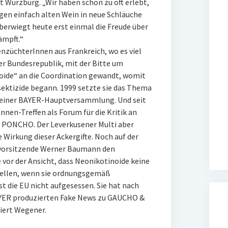
t Würzburg. „Wir haben schon zu oft erlebt,
en einfach alten Wein in neue Schläuche
berwiegt heute erst einmal die Freude über
ämpft.“
enzüchterInnen aus Frankreich, wo es viel
er Bundesrepublik, mit der Bitte um
oide“ an die Coordination gewandt, womit
ektizide begann. 1999 setzte sie das Thema
 einer BAYER-Hauptversammlung. Und seit
nen-Treffen als Forum für die Kritik an
 PONCHO. Der Leverkusener Multi aber
 Wirkung dieser Ackergifte. Noch auf der
svorsitzende Werner Baumann den
 vor der Ansicht, dass Neonikotinoide keine
tellen, wenn sie ordnungsgemäß
t die EU nicht aufgesessen. Sie hat nach
AYER produzierten Fake News zu GAUCHO &
iert Wegener.