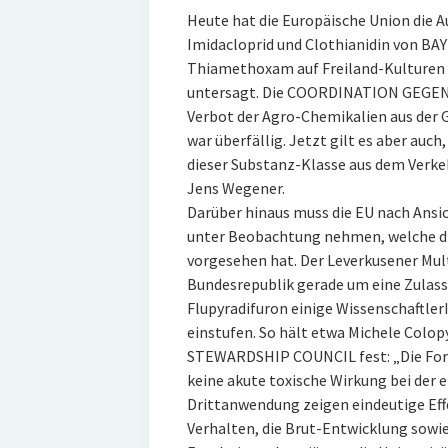
Heute hat die Europäische Union die A
Imidacloprid und Clothianidin von B
Thiamethoxam auf Freiland-Kulturen 
untersagt. Die COORDINATION GEGEN
Verbot der Agro-Chemikalien aus der G
war überfällig. Jetzt gilt es aber auch
dieser Substanz-Klasse aus dem Verke
Jens Wegener.
Darüber hinaus muss die EU nach Ansi
unter Beobachtung nehmen, welche die 
vorgesehen hat. Der Leverkusener Mult
Bundesrepublik gerade um eine Zulass
Flupyradifuron einige WissenschaftlerI
einstufen. So hält etwa Michele Colo
STEWARDSHIP COUNCIL fest: „Die Fors
keine akute toxische Wirkung bei der 
Drittanwendung zeigen eindeutige Effe
Verhalten, die Brut-Entwicklung sowie