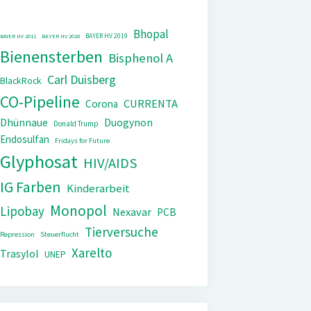
Bhopal
BAYER HV 2019
BAYER HV 2011
BAYER HV 2018
Bienensterben
Bisphenol A
Carl Duisberg
BlackRock
CO-Pipeline
CURRENTA
Corona
Dhünnaue
Duogynon
Donald Trump
Endosulfan
Fridays for Future
Glyphosat
HIV/AIDS
IG Farben
Kinderarbeit
Monopol
Lipobay
Nexavar
PCB
Tierversuche
Repression
Steuerflucht
Xarelto
Trasylol
UNEP