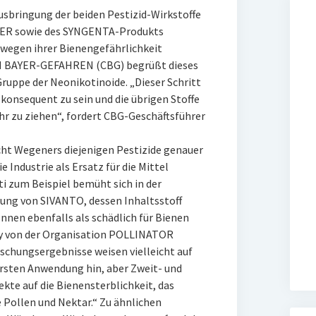
usbringung der beiden Pestizid-Wirkstoffe
AYER sowie des SYNGENTA-Produkts
wegen ihrer Bienengefährlichkeit
 BAYER-GEFAHREN (CBG) begrüßt dieses
ruppe der Neonikotinoide. „Dieser Schritt
, konsequent zu sein und die übrigen Stoffe
hr zu ziehen“, fordert CBG-Geschäftsführer
cht Wegeners diejenigen Pestizide genauer
Industrie als Ersatz für die Mittel
i zum Beispiel bemüht sich in der
ung von SIVANTO, dessen Inhaltsstoff
nnen ebenfalls als schädlich für Bienen
py von der Organisation POLLINATOR
chungsergebnisse weisen vielleicht auf
ersten Anwendung hin, aber Zweit- und
kte auf die Bienensterblichkeit, das
 Pollen und Nektar.“ Zu ähnlichen