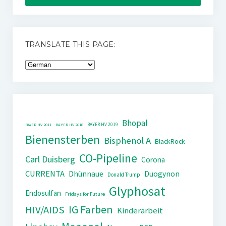
TRANSLATE THIS PAGE:
Bhopal
BAYER HV 2019
BAYER HV 2011
BAYER HV 2018
Bienensterben
Bisphenol A
BlackRock
CO-Pipeline
Carl Duisberg
Corona
CURRENTA
Dhünnaue
Duogynon
Donald Trump
Glyphosat
Endosulfan
Fridays for Future
IG Farben
HIV/AIDS
Kinderarbeit