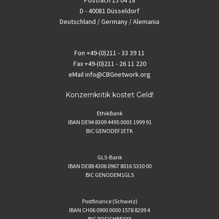
Postfach 15 04 18
D - 40081 Düsseldorf
Deutschland / Germany / Alemania
Fon
+49-(0)211 - 33 39 11
Fax
+49-(0)211 - 26 11 220
eMail
info@CBGnetwork.org
Konzernkritik kostet Geld!
EthikBank
IBAN DE94 8309 4495 0003 1999 91
BIC GENODEF1ETK
GLS-Bank
IBAN DE88 4306 0967 8016 5330 00
BIC GENODEM1GLS
Postfinance (Schweiz)
IBAN CH06 0900 0000 1578 8209 4
BIC POFICHBEXXX