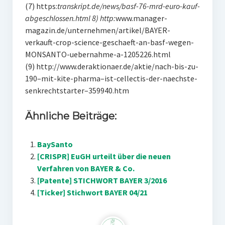
(7) https:
transkript.de/news/basf-76-mrd-euro-kauf-
abgeschlossen.html 8) http:
www.manager-
magazin.de/unternehmen/artikel/BAYER-
verkauft-crop-science-geschaeft-an-basf-wegen-
MONSANTO-uebernahme-a-1205226.html
(9) http://www.deraktionaer.de/aktie/nach-bis-zu-
190–mit-kite-pharma–ist-cellectis-der-naechste-
senkrechtstarter–359940.htm
Ähnliche Beiträge:
BaySanto
[CRISPR] EuGH urteilt über die neuen
Verfahren von BAYER & Co.
[Patente] STICHWORT BAYER 3/2016
[Ticker] Stichwort BAYER 04/21