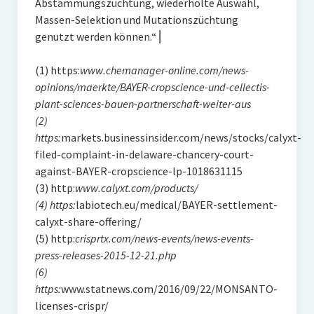
Abstammungszüchtung, wiederholte Auswahl,
Massen-Selektion und Mutationszüchtung
genutzt werden können.“ ⎜
(1) https:
www.chemanager-online.com/news-
opinions/maerkte/BAYER-cropscience-und-cellectis-
plant-sciences-bauen-partnerschaft-weiter-aus
(2)
https:
markets.businessinsider.com/news/stocks/calyxt-
filed-complaint-in-delaware-chancery-court-
against-BAYER-cropscience-lp-1018631115
(3) http:
www.calyxt.com/products/
(4) https:
labiotech.eu/medical/BAYER-settlement-
calyxt-share-offering/
(5) http:
crisprtx.com/news-events/news-events-
press-releases-2015-12-21.php
(6)
https:
www.statnews.com/2016/09/22/MONSANTO-
licenses-crispr/