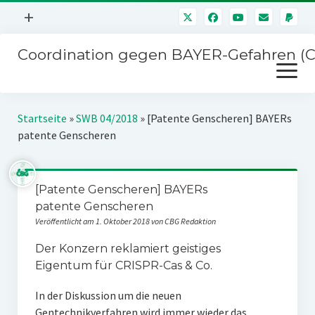
Menü
+
öffnen
Coordination gegen BAYER-Gefahren (
Mitmachen
Menü
Newsletter
öffnen
Presse
Kampagnen
Startseite
»
SWB 04/2018
»
[Patente Genscheren] BAYERs
Über uns
patente Genscheren
BAYER-Hauptversammlungen
Kontakt
Stichwort BAYER
Impressum
[Patente Genscheren] BAYERs
Jahrestagung
patente Genscheren
Störfälle
Veröffentlicht am 1. Oktober 2018 von CBG Redaktion
SPENDEN
Der Konzern reklamiert geistiges
Eigentum für CRISPR-Cas & Co.
In der Diskussion um die neuen
Gentechnikverfahren wird immer wieder das