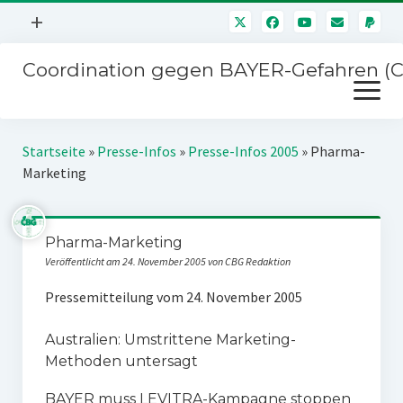
Menü
+
öffnen
Coordination gegen BAYER-Gefahren (
Mitmachen
Menü
Newsletter
öffnen
Presse
Kampagnen
Startseite
»
Presse-Infos
»
Presse-Infos 2005
»
Pharma-
Über uns
Marketing
BAYER-Hauptversammlungen
Kontakt
Stichwort BAYER
Impressum
Pharma-Marketing
Jahrestagung
Veröffentlicht am 24. November 2005 von CBG Redaktion
Störfälle
Pressemitteilung vom 24. November 2005
SPENDEN
Australien: Umstrittene Marketing-
Methoden untersagt
BAYER muss LEVITRA-Kampagne stoppen