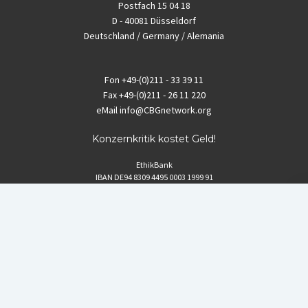
Postfach 15 04 18
D - 40081 Düsseldorf
Deutschland / Germany / Alemania
Fon
+49-(0)211 - 33 39 11
Fax
+49-(0)211 - 26 11 220
eMail
info@CBGnetwork.org
Konzernkritik kostet Geld!
EthikBank
IBAN DE94 8309 4495 0003 1999 91
BIC GENODEF1ETK
GLS-Bank
IBAN DE88 4306 0967 8016 5330 00
BIC GENODEM1GLS
Postfinance (Schweiz)
IBAN CH06 0900 0000 1578 8209 4