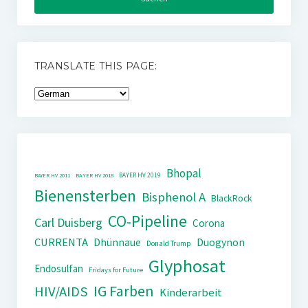
TRANSLATE THIS PAGE:
Bhopal
BAYER HV 2019
BAYER HV 2011
BAYER HV 2018
Bienensterben
Bisphenol A
BlackRock
CO-Pipeline
Carl Duisberg
Corona
CURRENTA
Dhünnaue
Duogynon
Donald Trump
Glyphosat
Endosulfan
Fridays for Future
IG Farben
HIV/AIDS
Kinderarbeit