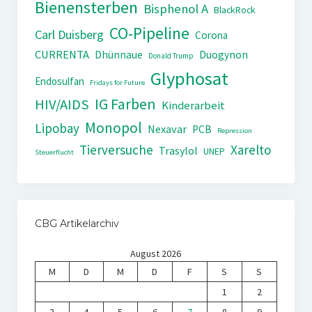
Bienensterben
Bisphenol A
BlackRock
CO-Pipeline
Carl Duisberg
Corona
CURRENTA
Dhünnaue
Duogynon
Donald Trump
Glyphosat
Endosulfan
Fridays for Future
IG Farben
HIV/AIDS
Kinderarbeit
Monopol
Lipobay
Nexavar
PCB
Repression
Tierversuche
Xarelto
Trasylol
UNEP
Steuerflucht
CBG Artikelarchiv
August 2026
M
D
M
D
F
S
S
1
2