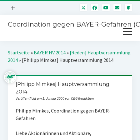
Menü
+
öffnen
Coordination gegen BAYER-Gefahren (
Mitmachen
Menü
Newsletter
öffnen
Presse
Kampagnen
Startseite
»
BAYER HV 2014
»
[Reden] Hauptversammlung
Über uns
2014
»
[Philipp Mimkes] Hauptversammlung 2014
BAYER-Hauptversammlungen
Kontakt
Stichwort BAYER
Impressum
[Philipp Mimkes] Hauptversammlung
Jahrestagung
2014
Störfälle
Veröffentlicht am 1. Januar 2000 von CBG Redaktion
SPENDEN
Philipp Mimkes, Coordination gegen BAYER-
Gefahren
Liebe Aktionärinnen und Aktionäre,