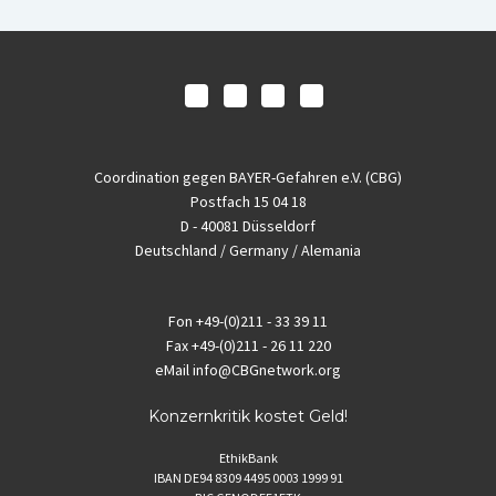
Coordination gegen BAYER-Gefahren e.V. (CBG)
Postfach 15 04 18
D - 40081 Düsseldorf
Deutschland / Germany / Alemania
Fon
+49-(0)211 - 33 39 11
Fax
+49-(0)211 - 26 11 220
eMail
info@CBGnetwork.org
Konzernkritik kostet Geld!
EthikBank
IBAN DE94 8309 4495 0003 1999 91