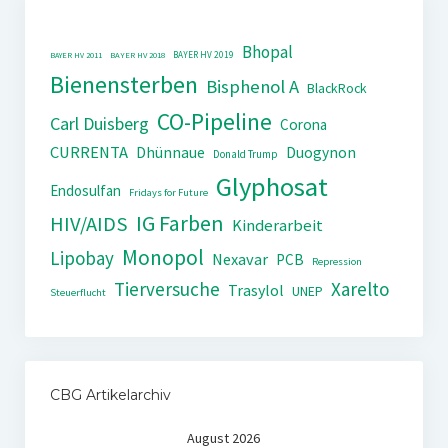
Bhopal
BAYER HV 2019
BAYER HV 2011
BAYER HV 2018
Bienensterben
Bisphenol A
BlackRock
CO-Pipeline
Carl Duisberg
Corona
CURRENTA
Dhünnaue
Duogynon
Donald Trump
Glyphosat
Endosulfan
Fridays for Future
IG Farben
HIV/AIDS
Kinderarbeit
Monopol
Lipobay
Nexavar
PCB
Repression
Tierversuche
Xarelto
Trasylol
UNEP
Steuerflucht
CBG Artikelarchiv
August 2026