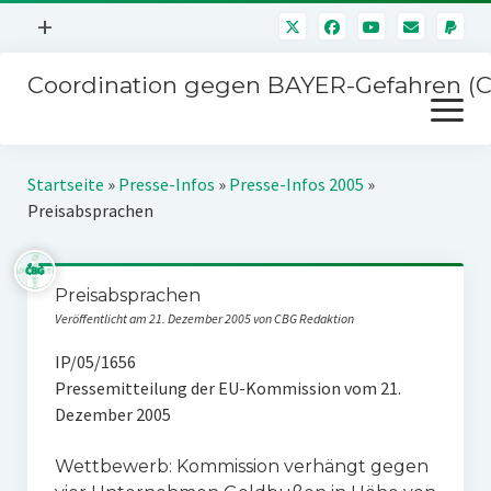
Menü
+
öffnen
Coordination gegen BAYER-Gefahren (
Mitmachen
Menü
Newsletter
öffnen
Presse
Kampagnen
Startseite
»
Presse-Infos
»
Presse-Infos 2005
»
Über uns
Preisabsprachen
BAYER-Hauptversammlungen
Kontakt
Stichwort BAYER
Impressum
Preisabsprachen
Jahrestagung
Veröffentlicht am 21. Dezember 2005 von CBG Redaktion
Störfälle
IP/05/1656
SPENDEN
Pressemitteilung der EU-Kommission vom 21.
Dezember 2005
Wettbewerb: Kommission verhängt gegen