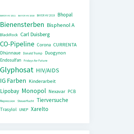
Bhopal
BAYER HV 2019
BAYER HV 2011
BAYER HV 2018
Bienensterben
Bisphenol A
Carl Duisberg
BlackRock
CO-Pipeline
CURRENTA
Corona
Dhünnaue
Duogynon
Donald Trump
Endosulfan
Fridays for Future
Glyphosat
HIV/AIDS
IG Farben
Kinderarbeit
Monopol
Lipobay
Nexavar
PCB
Tierversuche
Repression
Steuerflucht
Xarelto
Trasylol
UNEP