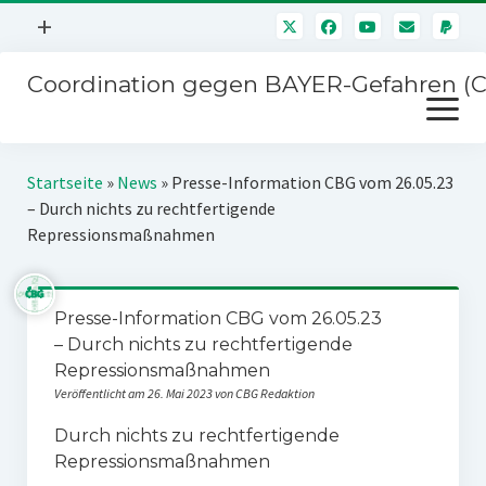
Menü
+
öffnen
Coordination gegen BAYER-Gefahren (
Mitmachen
Menü
Newsletter
öffnen
Presse
Kampagnen
Startseite
»
News
»
Presse-Information CBG vom 26.05.23
Über uns
– Durch nichts zu rechtfertigende
BAYER-Hauptversammlungen
Repressionsmaßnahmen
Kontakt
Stichwort BAYER
Impressum
Jahrestagung
Presse-Information CBG vom 26.05.23
Störfälle
– Durch nichts zu rechtfertigende
SPENDEN
Repressionsmaßnahmen
Veröffentlicht am 26. Mai 2023 von CBG Redaktion
Durch nichts zu rechtfertigende
Repressionsmaßnahmen