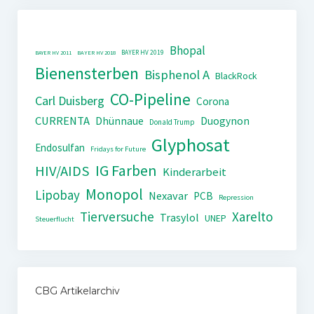
Bhopal
BAYER HV 2019
BAYER HV 2011
BAYER HV 2018
Bienensterben
Bisphenol A
BlackRock
CO-Pipeline
Carl Duisberg
Corona
CURRENTA
Dhünnaue
Duogynon
Donald Trump
Glyphosat
Endosulfan
Fridays for Future
IG Farben
HIV/AIDS
Kinderarbeit
Monopol
Lipobay
Nexavar
PCB
Repression
Tierversuche
Xarelto
Trasylol
UNEP
Steuerflucht
CBG Artikelarchiv