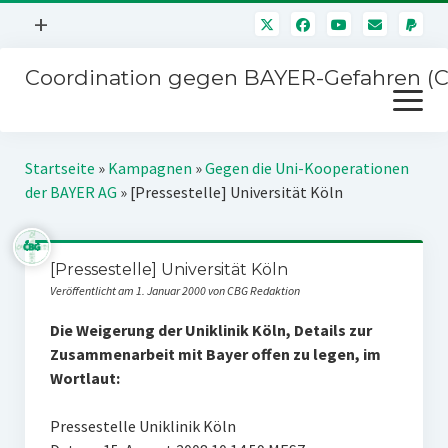
Menü
+
öffnen
Coordination gegen BAYER-Gefahren (
Mitmachen
Menü
Newsletter
öffnen
Presse
Kampagnen
Startseite
»
Kampagnen
»
Gegen die Uni-Kooperationen
Über uns
der BAYER AG
»
[Pressestelle] Universität Köln
BAYER-Hauptversammlungen
Kontakt
Stichwort BAYER
Impressum
[Pressestelle] Universität Köln
Jahrestagung
Veröffentlicht am 1. Januar 2000 von CBG Redaktion
Störfälle
Die Weigerung der Uniklinik Köln, Details zur
SPENDEN
Zusammenarbeit mit Bayer offen zu legen, im
Wortlaut:
Pressestelle Uniklinik Köln