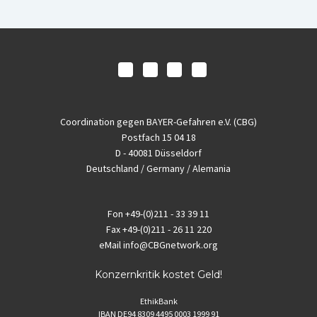
Coordination gegen BAYER-Gefahren e.V. (CBG)
Postfach 15 04 18
D - 40081 Düsseldorf
Deutschland / Germany / Alemania
Fon
+49-(0)211 - 33 39 11
Fax
+49-(0)211 - 26 11 220
eMail
info@CBGnetwork.org
Konzernkritik kostet Geld!
EthikBank
IBAN DE94 8309 4495 0003 1999 91