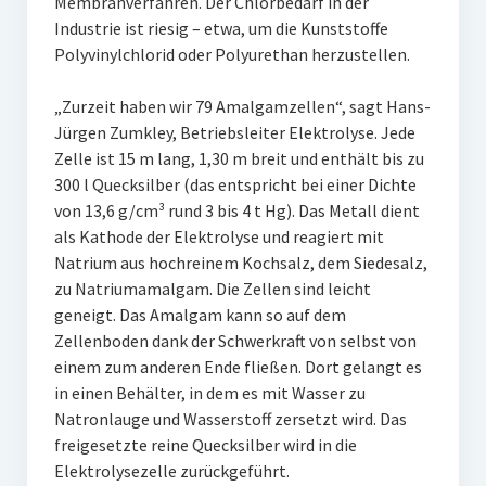
Membranverfahren. Der Chlorbedarf in der
Industrie ist riesig – etwa, um die Kunststoffe
Polyvinylchlorid oder Polyurethan herzustellen.
„Zurzeit haben wir 79 Amalgamzellen“, sagt Hans-
Jürgen Zumkley, Betriebsleiter Elektrolyse. Jede
Zelle ist 15 m lang, 1,30 m breit und enthält bis zu
300 l Quecksilber (das entspricht bei einer Dichte
von 13,6 g/cm³ rund 3 bis 4 t Hg). Das Metall dient
als Kathode der Elektrolyse und reagiert mit
Natrium aus hochreinem Kochsalz, dem Siedesalz,
zu Natriumamalgam. Die Zellen sind leicht
geneigt. Das Amalgam kann so auf dem
Zellenboden dank der Schwerkraft von selbst von
einem zum anderen Ende fließen. Dort gelangt es
in einen Behälter, in dem es mit Wasser zu
Natronlauge und Wasserstoff zersetzt wird. Das
freigesetzte reine Quecksilber wird in die
Elektrolysezelle zurückgeführt.