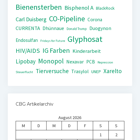
Bienensterben
Bisphenol A
BlackRock
CO-Pipeline
Carl Duisberg
Corona
CURRENTA
Dhünnaue
Duogynon
Donald Trump
Glyphosat
Endosulfan
Fridays for Future
IG Farben
HIV/AIDS
Kinderarbeit
Monopol
Lipobay
Nexavar
PCB
Repression
Tierversuche
Xarelto
Trasylol
UNEP
Steuerflucht
CBG Artikelarchiv
August 2026
M
D
M
D
F
S
S
1
2