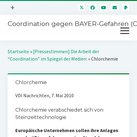
Menü
+
öffnen
Coordination gegen BAYER-Gefahren (
Mitmachen
Menü
Newsletter
öffnen
Presse
Kampagnen
Startseite
»
[Pressestimmen] Die Arbeit der
Über uns
“Coordination” im Spiegel der Medien:
»
Chlorchemie
BAYER-Hauptversammlungen
Kontakt
Stichwort BAYER
Impressum
Chlorchemie
Jahrestagung
Störfälle
VDI Nachrichten, 7. Mai 2010
SPENDEN
Chlorchemie verabschiedet sich von
Steinzeittechnologie
Europäische Unternehmen sollen ihre Anlagen