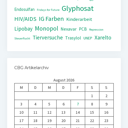
Glyphosat
Endosulfan
Fridays for Future
IG Farben
HIV/AIDS
Kinderarbeit
Monopol
Lipobay
Nexavar
PCB
Repression
Tierversuche
Xarelto
Trasylol
UNEP
Steuerflucht
CBG Artikelarchiv
August 2026
M
D
M
D
F
S
S
1
2
3
4
5
6
7
8
9
10
11
12
13
14
15
16
17
18
19
20
21
22
23