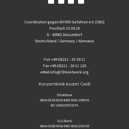
Coordination gegen BAYER-Gefahren e.V. (CBG)
Postfach 15 04 18
D - 40081 Düsseldorf
Deutschland / Germany / Alemania
Fon
+49-(0)211 - 33 39 11
Fax
+49-(0)211 - 26 11 220
eMail
info@CBGnetwork.org
Konzernkritik kostet Geld!
EthikBank
IBAN DE94 8309 4495 0003 1999 91
BIC GENODEF1ETK
GLS-Bank
IBAN DE88 4306 0967 8016 5330 00