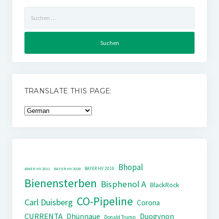
Suchen
nach:
TRANSLATE THIS PAGE:
Bhopal
BAYER HV 2019
BAYER HV 2011
BAYER HV 2018
Bienensterben
Bisphenol A
BlackRock
CO-Pipeline
Carl Duisberg
Corona
CURRENTA
Dhünnaue
Duogynon
Donald Trump