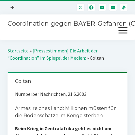
Menü
+
öffnen
Coordination gegen BAYER-Gefahren (
Mitmachen
Menü
Newsletter
öffnen
Presse
Kampagnen
Startseite
»
[Pressestimmen] Die Arbeit der
Über uns
“Coordination” im Spiegel der Medien:
»
Coltan
BAYER-Hauptversammlungen
Kontakt
Stichwort BAYER
Impressum
Coltan
Jahrestagung
Störfälle
Nürnberber Nachrichten, 21.6.2003
SPENDEN
Armes, reiches Land: Millionen müssen für
die Bodenschätze im Kongo sterben
Beim Krieg in Zentralafrika geht es nicht um