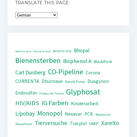
TRANSLATE THIS PAGE:
Bhopal
BAYER HV 2019
BAYER HV 2011
BAYER HV 2018
Bienensterben
Bisphenol A
BlackRock
CO-Pipeline
Carl Duisberg
Corona
CURRENTA
Dhünnaue
Duogynon
Donald Trump
Glyphosat
Endosulfan
Fridays for Future
IG Farben
HIV/AIDS
Kinderarbeit
Monopol
Lipobay
Nexavar
PCB
Repression
Tierversuche
Xarelto
Trasylol
UNEP
Steuerflucht