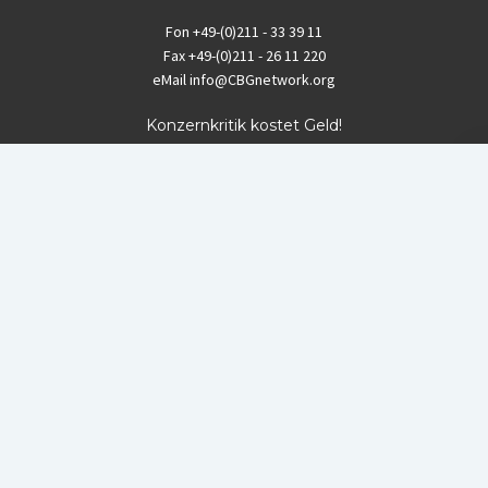
Fon
+49-(0)211 - 33 39 11
Fax
+49-(0)211 - 26 11 220
eMail
info@CBGnetwork.org
Konzernkritik kostet Geld!
EthikBank
IBAN DE94 8309 4495 0003 1999 91
BIC GENODEF1ETK
GLS-Bank
IBAN DE88 4306 0967 8016 5330 00
BIC GENODEM1GLS
Postfinance (Schweiz)
IBAN CH06 0900 0000 1578 8209 4
BIC POFICHBEXXX
Coordination gegen BAYER-Gefahren (CBG)