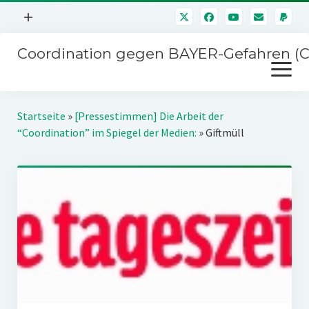
Menü
+
öffnen
Coordination gegen BAYER-Gefahren (
Mitmachen
Menü
Newsletter
öffnen
Presse
Kampagnen
Startseite
»
[Pressestimmen] Die Arbeit der
Über uns
“Coordination” im Spiegel der Medien:
»
Giftmüll
BAYER-Hauptversammlungen
Kontakt
Stichwort BAYER
Impressum
Jahrestagung
Störfälle
SPENDEN