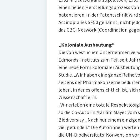
einen neuen Herstellungsprozess von 
patentieren. In der Patentschrift wi
Actinoplanes SE50 genannt, nicht jedo
das CBG-Network (Coordination gege
„Koloniale Ausbeutung“
Die von westlichen Unternehmen verwe
Edmonds-Instituts zum Teil seit Jahrh
eine neue Form kolonialer Ausbeutung
Studie. „Wir haben eine ganze Reihe vo
seitens der Pharmakonzerne bedürfen.“
leben, in der es offensichtlich ist, sich
Wissenschaftlerin.
„Wir erleben eine totale Respektlosig
so die Co-Autorin Mariam Mayet vom s
Biodiversity. „Nach nur einem einzig
viel gefunden.“ Die Autorinnen werfe
die UN-Biodiversitäts-Konvention vor