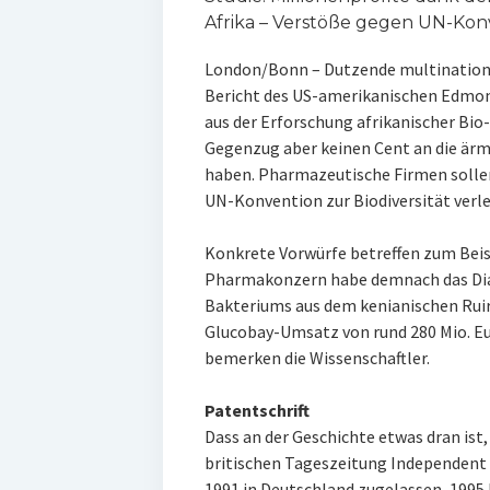
Afrika – Verstöße gegen UN-Kon
London/Bonn – Dutzende multination
Bericht des US-amerikanischen Edmond
aus der Erforschung afrikanischer Bi
Gegenzug aber keinen Cent an die är
haben. Pharmazeutische Firmen sollen
UN-Konvention zur Biodiversität verl
Konkrete Vorwürfe betreffen zum Beis
Pharmakonzern habe demnach das Diab
Bakteriums aus dem kenianischen Ruir
Glucobay-Umsatz von rund 280 Mio. Eur
bemerken die Wissenschaftler.
Patentschrift
Dass an der Geschichte etwas dran ist
britischen Tageszeitung Independent 
1991 in Deutschland zugelassen, 1995 