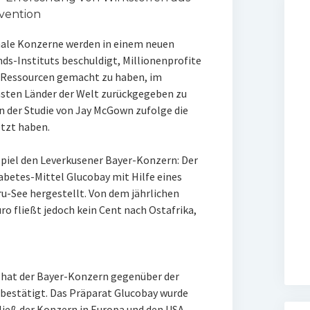
vention
ale Konzerne werden in einem neuen
s-Instituts beschuldigt, Millionenprofite
o-Ressourcen gemacht zu haben, im
msten Länder der Welt zurückgegeben zu
 der Studie von Jay McGown zufolge die
etzt haben.
piel den Leverkusener Bayer-Konzern: Der
etes-Mittel Glucobay mit Hilfe eines
u-See hergestellt. Von dem jährlichen
o fließt jedoch kein Cent nach Ostafrika,
, hat der Bayer-Konzern gegenüber der
bestätigt. Das Präparat Glucobay wurde
ließ der Konzern in Europa und den USA