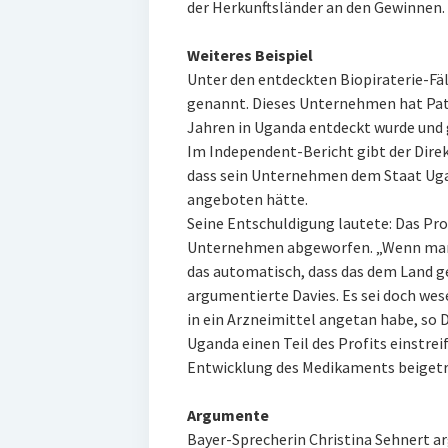
der Herkunftsländer an den Gewinnen.
Weiteres Beispiel
Unter den entdeckten Biopiraterie-Fäl
genannt. Dieses Unternehmen hat Pate
Jahren in Uganda entdeckt wurde und g
Im Independent-Bericht gibt der Dire
dass sein Unternehmen dem Staat Uga
angeboten hätte.
Seine Entschuldigung lautete: Das Pro
Unternehmen abgeworfen. „Wenn man 
das automatisch, dass das dem Land g
argumentierte Davies. Es sei doch wese
in ein Arzneimittel angetan habe, so D
Uganda einen Teil des Profits einstrei
Entwicklung des Medikaments beiget
Argumente
Bayer-Sprecherin Christina Sehnert a