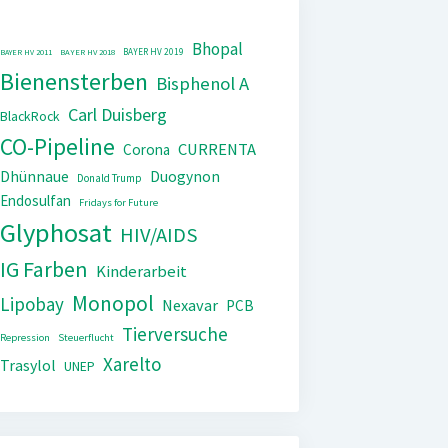
Bhopal
BAYER HV 2019
BAYER HV 2011
BAYER HV 2018
Bienensterben
Bisphenol A
Carl Duisberg
BlackRock
CO-Pipeline
CURRENTA
Corona
Dhünnaue
Duogynon
Donald Trump
Endosulfan
Fridays for Future
Glyphosat
HIV/AIDS
IG Farben
Kinderarbeit
Monopol
Lipobay
Nexavar
PCB
Tierversuche
Repression
Steuerflucht
Xarelto
Trasylol
UNEP