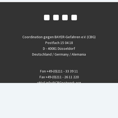
Coordination gegen BAYER-Gefahren e.V. (CBG)
Postfach 15 04 18
D - 40081 Düsseldorf
Deutschland / Germany / Alemania
Fon
+49-(0)211 - 33 39 11
Fax
+49-(0)211 - 26 11 220
eMail
info@CBGnetwork.org
Konzernkritik kostet Geld!
EthikBank
IBAN DE94 8309 4495 0003 1999 91
BIC GENODEF1ETK