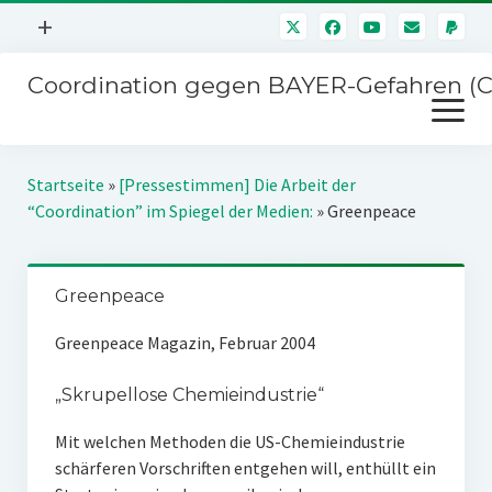
Menü
+
öffnen
Coordination gegen BAYER-Gefahren (
Mitmachen
Menü
Newsletter
öffnen
Presse
Kampagnen
Startseite
»
[Pressestimmen] Die Arbeit der
Über uns
“Coordination” im Spiegel der Medien:
»
Greenpeace
BAYER-Hauptversammlungen
Kontakt
Stichwort BAYER
Impressum
Greenpeace
Jahrestagung
Störfälle
Greenpeace Magazin, Februar 2004
SPENDEN
„Skrupellose Chemieindustrie“
Mit welchen Methoden die US-Chemieindustrie
schärferen Vorschriften entgehen will, enthüllt ein