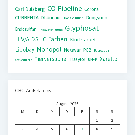
CO-Pipeline
Carl Duisberg
Corona
CURRENTA
Dhünnaue
Duogynon
Donald Trump
Glyphosat
Endosulfan
Fridays for Future
IG Farben
HIV/AIDS
Kinderarbeit
Monopol
Lipobay
Nexavar
PCB
Repression
Tierversuche
Xarelto
Trasylol
UNEP
Steuerflucht
CBG Artikelarchiv
August 2026
M
D
M
D
F
S
S
1
2
3
4
5
6
7
8
9