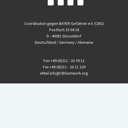
Coordination gegen BAYER-Gefahren e.V. (CBG)
Postfach 15 04 18
D - 40081 Düsseldorf
Deutschland / Germany / Alemania
Fon
+49-(0)211 - 33 39 11
Fax
+49-(0)211 - 26 11 220
eMail
info@CBGnetwork.org
Konzernkritik kostet Geld!
EthikBank
IBAN DE94 8309 4495 0003 1999 91
BIC GENODEF1ETK
GLS-Bank
IBAN DE88 4306 0967 8016 5330 00