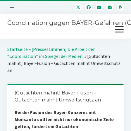
Menü
+
öffnen
Coordination gegen BAYER-Gefahren (
Mitmachen
Menü
Newsletter
öffnen
Presse
Kampagnen
Startseite
»
[Pressestimmen] Die Arbeit der
Über uns
“Coordination” im Spiegel der Medien:
»
[Gutachten
BAYER-Hauptversammlungen
mahnt] Bayer-Fusion – Gutachten mahnt Umweltschutz
Kontakt
an
Stichwort BAYER
Impressum
Jahrestagung
Störfälle
[Gutachten mahnt] Bayer-Fusion –
SPENDEN
Gutachten mahnt Umweltschutz an
Bei der Fusion des Bayer-Konzerns mit
Monsanto sollten nicht nur ökonomische Ziele
gelten, fordert ein Gutachten