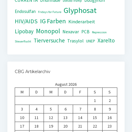
CURRENTA
Dhünnaue
Duogynon
Donald Trump
Glyphosat
Endosulfan
Fridays for Future
IG Farben
HIV/AIDS
Kinderarbeit
Monopol
Lipobay
Nexavar
PCB
Repression
Tierversuche
Xarelto
Trasylol
UNEP
Steuerflucht
CBG Artikelarchiv
August 2026
M
D
M
D
F
S
S
1
2
3
4
5
6
7
8
9
10
11
12
13
14
15
16
17
18
19
20
21
22
23