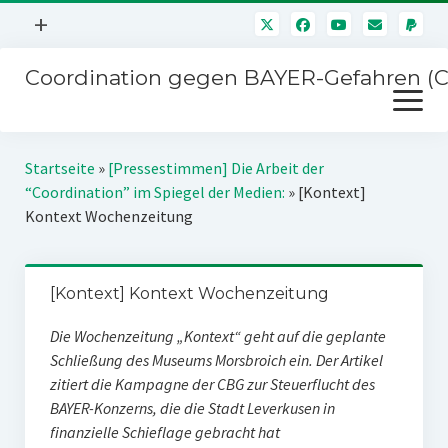
Menü
+
öffnen
Coordination gegen BAYER-Gefahren (
Mitmachen
Menü
Newsletter
öffnen
Presse
Kampagnen
Startseite
»
[Pressestimmen] Die Arbeit der
Über uns
“Coordination” im Spiegel der Medien:
»
[Kontext]
BAYER-Hauptversammlungen
Kontext Wochenzeitung
Kontakt
Stichwort BAYER
Impressum
Jahrestagung
[Kontext] Kontext Wochenzeitung
Störfälle
Die Wochenzeitung „Kontext“ geht auf die geplante
SPENDEN
Schließung des Museums Morsbroich ein. Der Artikel
zitiert die Kampagne der CBG zur Steuerflucht des
BAYER-Konzerns, die die Stadt Leverkusen in
finanzielle Schieflage gebracht hat