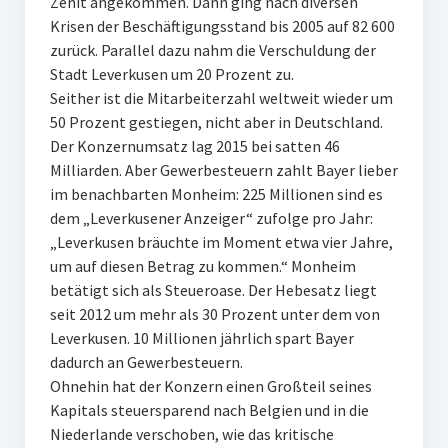
Zenit angekommen. Dann ging nach diversen
Krisen der Beschäftigungsstand bis 2005 auf 82 600
zurück. Parallel dazu nahm die Verschuldung der
Stadt Leverkusen um 20 Prozent zu.
Seither ist die Mitarbeiterzahl weltweit wieder um
50 Prozent gestiegen, nicht aber in Deutschland.
Der Konzernumsatz lag 2015 bei satten 46
Milliarden. Aber Gewerbesteuern zahlt Bayer lieber
im benachbarten Monheim: 225 Millionen sind es
dem „Leverkusener Anzeiger“ zufolge pro Jahr:
„Leverkusen bräuchte im Moment etwa vier Jahre,
um auf diesen Betrag zu kommen.“ Monheim
betätigt sich als Steueroase. Der Hebesatz liegt
seit 2012 um mehr als 30 Prozent unter dem von
Leverkusen. 10 Millionen jährlich spart Bayer
dadurch an Gewerbesteuern.
Ohnehin hat der Konzern einen Großteil seines
Kapitals steuersparend nach Belgien und in die
Niederlande verschoben, wie das kritische