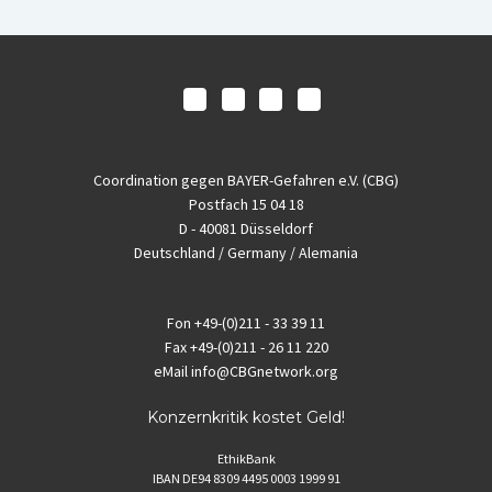
Coordination gegen BAYER-Gefahren e.V. (CBG)
Postfach 15 04 18
D - 40081 Düsseldorf
Deutschland / Germany / Alemania
Fon
+49-(0)211 - 33 39 11
Fax
+49-(0)211 - 26 11 220
eMail
info@CBGnetwork.org
Konzernkritik kostet Geld!
EthikBank
IBAN DE94 8309 4495 0003 1999 91