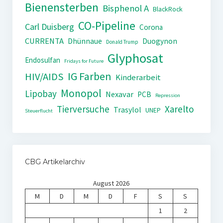
Bienensterben
Bisphenol A
BlackRock
CO-Pipeline
Carl Duisberg
Corona
CURRENTA
Dhünnaue
Duogynon
Donald Trump
Glyphosat
Endosulfan
Fridays for Future
IG Farben
HIV/AIDS
Kinderarbeit
Monopol
Lipobay
Nexavar
PCB
Repression
Tierversuche
Xarelto
Trasylol
UNEP
Steuerflucht
CBG Artikelarchiv
August 2026
M
D
M
D
F
S
S
1
2