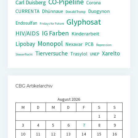
CO-Pipeline
Carl Duisberg
Corona
CURRENTA
Dhünnaue
Duogynon
Donald Trump
Glyphosat
Endosulfan
Fridays for Future
IG Farben
HIV/AIDS
Kinderarbeit
Monopol
Lipobay
Nexavar
PCB
Repression
Tierversuche
Xarelto
Trasylol
UNEP
Steuerflucht
CBG Artikelarchiv
August 2026
M
D
M
D
F
S
S
1
2
3
4
5
6
7
8
9
10
11
12
13
14
15
16