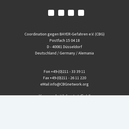
Coordination gegen BAYER-Gefahren e.V. (CBG)
Postfach 15 04 18
D - 40081 Düsseldorf
Deutschland / Germany / Alemania
Fon
+49-(0)211 - 33 39 11
Fax
+49-(0)211 - 26 11 220
eMail
info@CBGnetwork.org
Konzernkritik kostet Geld!
EthikBank
IBAN DE94 8309 4495 0003 1999 91
BIC GENODEF1ETK