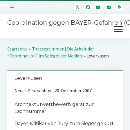
Menü
+
öffnen
Coordination gegen BAYER-Gefahren (
Mitmachen
Menü
Newsletter
öffnen
Presse
Kampagnen
Startseite
»
[Pressestimmen] Die Arbeit der
Über uns
“Coordination” im Spiegel der Medien:
»
Leverkusen
BAYER-Hauptversammlungen
Kontakt
Stichwort BAYER
Impressum
Leverkusen
Jahrestagung
Störfälle
Neues Deutschland, 20. Dezember 2007
SPENDEN
Architekturwettbewerb gerät zur
Lachnummer
Bayer-Kritiker von Jury zum Sieger gekürt