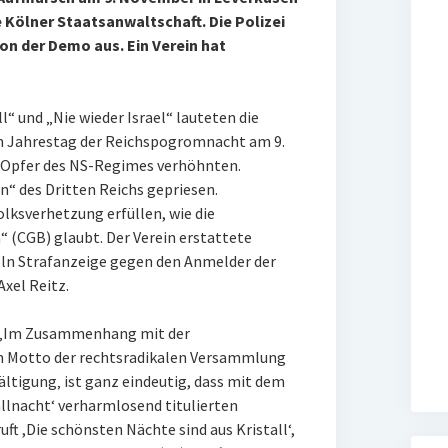
 Kölner Staatsanwaltschaft. Die Polizei
on der Demo aus. Ein Verein hat
l“ und „Nie wieder Israel“ lauteten die
m Jahrestag der Reichspogromnacht am 9.
n Opfer des NS-Regimes verhöhnten.
“ des Dritten Reichs gepriesen.
lksverhetzung erfüllen, wie die
(CGB) glaubt. Der Verein erstattete
öln Strafanzeige gegen den Anmelder der
xel Reitz.
h: „Im Zusammenhang mit der
 Motto der rechtsradikalen Versammlung
ltigung‚ ist ganz eindeutig, dass mit dem
allnacht‘ verharmlosend titulierten
t ,Die schönsten Nächte sind aus Kristall‘,