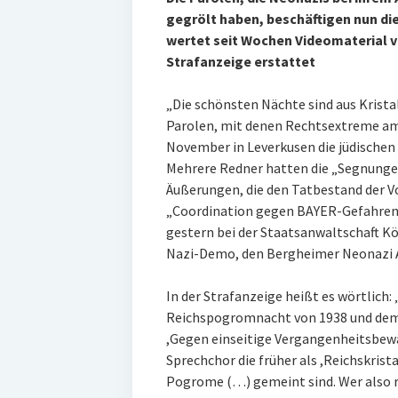
gegrölt haben, beschäftigen nun die
wertet seit Wochen Videomaterial v
Strafanzeige erstattet
„Die schönsten Nächte sind aus Kristal
Parolen, mit denen Rechtsextreme a
November in Leverkusen die jüdische
Mehrere Redner hatten die „Segnungen
Äußerungen, die den Tatbestand der Vo
„Coordination gegen BAYER-Gefahren“ 
gestern bei der Staatsanwaltschaft K
Nazi-Demo, den Bergheimer Neonazi A
In der Strafanzeige heißt es wörtlic
Reichspogromnacht von 1938 und dem
,Gegen einseitige Vergangenheitsbewä
Sprechchor die früher als ,Reichskrist
Pogrome (…) gemeint sind. Wer also ruf