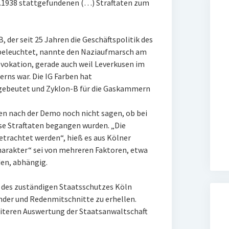
11.1938 stattgefundenen (…) Straftaten zum
 der seit 25 Jahren die Geschäftspolitik des
beleuchtet, nannte den Naziaufmarsch am
okation, gerade auch weil Leverkusen im
erns war. Die IG Farben hat
gebeutet und Zyklon-B für die Gaskammern
en nach der Demo noch nicht sagen, ob bei
e Straftaten begangen wurden. „Die
rachtet werden“, hieß es aus Kölner
arakter“ sei von mehreren Faktoren, etwa
en, abhängig.
 des zuständigen Staatsschutzes Köln
nder und Redenmitschnitte zu erhellen.
eiteren Auswertung der Staatsanwaltschaft