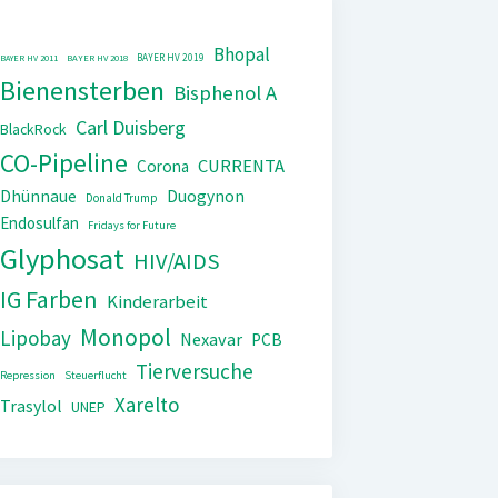
Bhopal
BAYER HV 2019
BAYER HV 2011
BAYER HV 2018
Bienensterben
Bisphenol A
Carl Duisberg
BlackRock
CO-Pipeline
CURRENTA
Corona
Dhünnaue
Duogynon
Donald Trump
Endosulfan
Fridays for Future
Glyphosat
HIV/AIDS
IG Farben
Kinderarbeit
Monopol
Lipobay
Nexavar
PCB
Tierversuche
Repression
Steuerflucht
Xarelto
Trasylol
UNEP