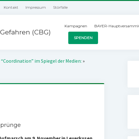
Kontakt
Impressum
Störfälle
Kampagnen
BAYER-Hauptversamml
Gefahren (CBG)
SPENDEN
 “Coordination” im Spiegel der Medien:
»
 Sprünge
m Aufmarsch am 9. November in Leverkusen