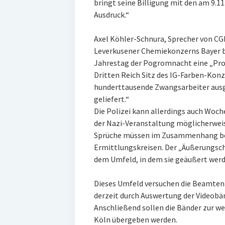
bringt seine Billigung mit den am 9.
Ausdruck.“
Axel Köhler-Schnura, Sprecher von CGB,
Leverkusener Chemiekonzerns Bayer 
Jahrestag der Pogromnacht eine „Prov
Dritten Reich Sitz des IG-Farben-Konz
hunderttausende Zwangsarbeiter aus
geliefert.“
Die Polizei kann allerdings auch Woch
der Nazi-Veranstaltung möglicherweis
Sprüche müssen im Zusammenhang bet
Ermittlungskreisen. Der „Äußerungsch
dem Umfeld, in dem sie geäußert werd
Dieses Umfeld versuchen die Beamten
derzeit durch Auswertung der Videobä
Anschließend sollen die Bänder zur w
Köln übergeben werden.