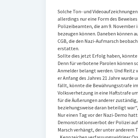
Solche Ton- und Videoaufzeichnungen 
allerdings nur eine Form des Beweises 
Polizeibeamten, die am 9. November i
bezeugen können. Daneben können auc
CGB, die den Nazi-Aufmarsch beobacht
erstatten.
Sollte dies jetzt Erfolg haben, könnt
Denn für verbotene Parolen können s
Anmelder belangt werden. Und Reitz v
er Anfang des Jahres 21 Jahre wurde 
fällt, könnte die Bewährungsstrafe im
Volksverhetzung in eine Haftstrafe um
für die Äußerungen anderer zuständig,
beziehungsweise daran beteiligt war“,
Nur einen Tag vor der Nazi-Demo hatt
Demonstrationsverbot der Polizei au
Marsch verhängt, der unter anderem T
„Kennzeichen verfassungswidriger Org