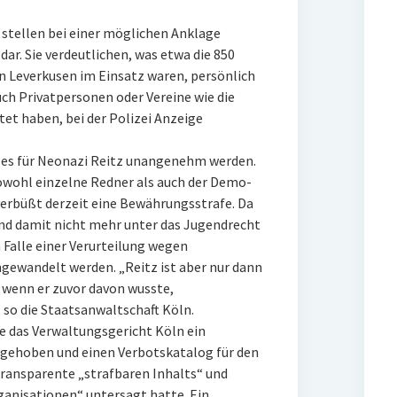
stellen bei einer möglichen Anklage
dar. Sie verdeutlichen, was etwa die 850
n Leverkusen im Einsatz waren, persönlich
h Privatpersonen oder Vereine wie die
et haben, bei der Polizei Anzeige
e es für Neonazi Reitz unangenehm werden.
owohl einzelne Redner als auch der Demo-
erbüßt derzeit eine Bewährungsstrafe. Da
und damit nicht mehr unter das Jugendrecht
 Falle einer Verurteilung wegen
gewandelt werden. „Reitz ist aber nur dann
 wenn er zuvor davon wusste,
 so die Staatsanwaltschaft Köln.
e das Verwaltungsgericht Köln ein
fgehoben und einen Verbotskatalog für den
ransparente „strafbaren Inhalts“ und
anisationen“ untersagt hatte. Ein