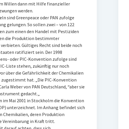
m Willen dann mit Hilfe finanzieller
rzwungen werden.
ln sind Greenpeace oder PAN zufolge
ung gelungen. So sollen zwei – von 122
en zum einen den Handel mit Pestiziden
en die Produktion bestimmter
 verbieten. Gültiges Recht sind beide noch
taaten ratifiziert sein. Der 1998
ens- oder PIC-Konvention zufolge sind
IC-Liste stehen, zukünftig nur noch
or über die Gefährlichkeit der Chemikalien
t zugestimmt hat. „Die PIC-Konvention
 Carla Weber von PAN Deutschland, “aber sie
nstrument gedacht.„
 im Mai 2001 in Stockholm die Konvention
OP) unterzeichnet. Im Anhang befindet sich
en Chemikalien, deren Produktion
 Vereinbarung in Kraft tritt.
 darauf achten, dass sich