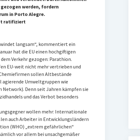
r gezogen werden, fordern
um in Porto Alegre.
ratifiziert
hwindet langsam“, kommentiert ein
anuar hat die EU einen hochgiftigen
s dem Verkehr gezogen: Parathion.
rfen EU-weit nicht mehr vertrieben und
hemiefirmen sollen Altbestände
bal agierende Umweltgruppen wie
n Network). Denn seit Jahren kämpfen sie
izidhandels und das Verbot besonders
ungsgegner wollen mehr: Internationale
len auch Arbeiter in Entwicklungsländern
ation (WHO) „extrem gefährlichen“
 nämlich vor allem bei unsachgemäßer