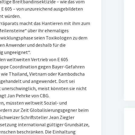
tige Breitbandinsektizide – wie das vom
 605 – von unzureichend ausgebildeten
ht würden.
s Präparats macht das Hantieren mit ihm zum
„Meilensteine“ über ihr ehemaliges
ntwicklungsphase seien Toxikologen zu dem
en Anwender und deshalb für die
ig ungeeignet“.
en weltweiten Vertrieb von E 605
ruppe Coordination gegen Bayer-Gefahren
n wie Thailand, Vietnam oder Kambodscha
, gehandelt und angewendet. Dort sei
ft unerschwinglich, meist könnten sie nicht
sagt Jan Pehrke von CBG.
en, müssten weltweit Sozial- und
rdern zur Zeit Globalisierungsgegner beim
chweizer Schriftsteller Jean Ziegler
hsetzung international gültiger Grundsätze,
enschen beschränken. Die Einhaltung