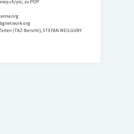
unep.ch/pic, zu POP
panna.org
cbgnetwork.org
76 Zeilen (TAZ-Bericht), STEFAN WEILGUNY