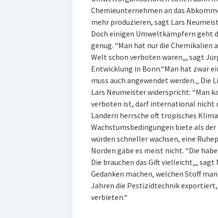
Chemieunternehmen an das Abkommen
mehr produzieren, sagt Lars Neumeist
Doch einigen Umweltkämpfern geht d
genug. “Man hat nur die Chemikalien auf
Welt schon verboten waren„, sagt Jü
Entwicklung in Bonn.“Man hat zwar ei
muss auch angewendet werden.„ Die Lis
Lars Neumeister widerspricht: “Man ka
verboten ist, darf international nich
Ländern herrsche oft tropisches Klima
Wachstumsbedingungen biete als der 
würden schneller wachsen, eine Ruhep
Norden gäbe es meist nicht. “Die habe
Die brauchen das Gift vielleicht„, sag
Gedanken machen, welchen Stoff man 
Jahren die Pestizidtechnik exportiert,
verbieten.“