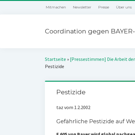
Mitmachen
Newsletter
Presse
Über uns
Coordination gegen BAYER-
Startseite
»
[Pressestimmen] Die Arbeit der
Pestizide
Pestizide
taz vom 1.2.2002
Gefährliche Pestizide auf We
E 605 von Bayer wird global nachg