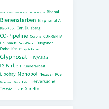
Bhopal
BAYER HV 2019
BAYER HV 2011
BAYER HV 2018
Bienensterben
Bisphenol A
Carl Duisberg
BlackRock
CO-Pipeline
CURRENTA
Corona
Dhünnaue
Duogynon
Donald Trump
Endosulfan
Fridays for Future
Glyphosat
HIV/AIDS
IG Farben
Kinderarbeit
Monopol
Lipobay
Nexavar
PCB
Tierversuche
Repression
Steuerflucht
Xarelto
Trasylol
UNEP