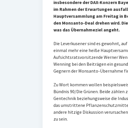
insbesondere der DAX-Konzern Bayer
im Rahmen der Erwartungen ausfall
Hauptversammlung am Freitag in Bo
den Monsanto-Deal drehen wird. Die
was das Übernahmeziel angeht.
Die Leverkusener sind es gewohnt, auf 
einmal mehr eine heiße Hauptversamm
Aufsichtsratsvorsitzende Werner Wen
Wenning bei den Beiträgen ein gesun
Gegnern der Monsanto-Übernahme find
Zu Wort kommen wollen beispielsweis
Bündnis 90/Die Grünen. Beide zählen z
Gentechnik beziehungsweise die Indust
das umstrittene Pflanzenschutzmittel
andere hitzige Diskussion verursachen
zu sein.