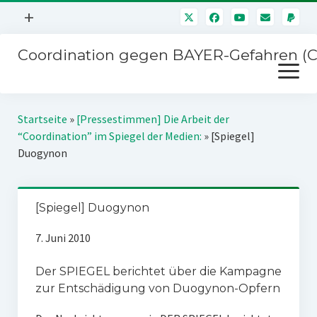
Menü
+
öffnen
Coordination gegen BAYER-Gefahren (
Mitmachen
Menü
Newsletter
öffnen
Presse
Kampagnen
Startseite
»
[Pressestimmen] Die Arbeit der
Über uns
“Coordination” im Spiegel der Medien:
»
[Spiegel]
BAYER-Hauptversammlungen
Duogynon
Kontakt
Stichwort BAYER
Impressum
Jahrestagung
[Spiegel] Duogynon
Störfälle
7. Juni 2010
SPENDEN
Der SPIEGEL berichtet über die Kampagne
zur Entschädigung von Duogynon-Opfern