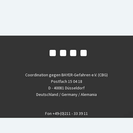
Coordination gegen BAYER-Gefahren e.V. (CBG)
Postfach 15 04 18
D - 40081 Düsseldorf
Deutschland / Germany / Alemania
Fon
+49-(0)211 - 33 39 11
Fax
+49-(0)211 - 26 11 220
eMail
info@CBGnetwork.org