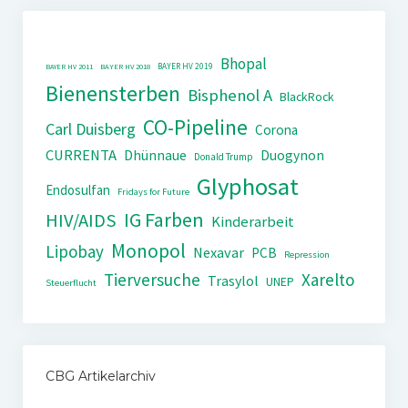
Bhopal
BAYER HV 2019
BAYER HV 2011
BAYER HV 2018
Bienensterben
Bisphenol A
BlackRock
CO-Pipeline
Carl Duisberg
Corona
CURRENTA
Dhünnaue
Duogynon
Donald Trump
Glyphosat
Endosulfan
Fridays for Future
IG Farben
HIV/AIDS
Kinderarbeit
Monopol
Lipobay
Nexavar
PCB
Repression
Tierversuche
Xarelto
Trasylol
UNEP
Steuerflucht
CBG Artikelarchiv