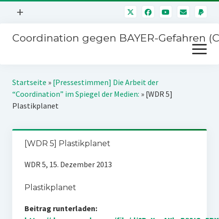
Menü
+
öffnen
Coordination gegen BAYER-Gefahren (
Mitmachen
Menü
Newsletter
öffnen
Presse
Kampagnen
Startseite
»
[Pressestimmen] Die Arbeit der
Über uns
“Coordination” im Spiegel der Medien:
»
[WDR 5]
BAYER-Hauptversammlungen
Plastikplanet
Kontakt
Stichwort BAYER
Impressum
Jahrestagung
[WDR 5] Plastikplanet
Störfälle
WDR 5, 15. Dezember 2013
SPENDEN
Plastikplanet
Beitrag runterladen: