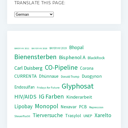
TRANSLATE THIS PAGE:
Bhopal
BAYER HV 2019
BAYER HV 2011
BAYER HV 2018
Bienensterben
Bisphenol A
BlackRock
CO-Pipeline
Carl Duisberg
Corona
CURRENTA
Dhünnaue
Duogynon
Donald Trump
Glyphosat
Endosulfan
Fridays for Future
IG Farben
HIV/AIDS
Kinderarbeit
Monopol
Lipobay
Nexavar
PCB
Repression
Tierversuche
Xarelto
Trasylol
UNEP
Steuerflucht