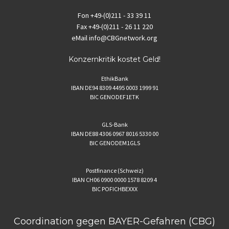
Fon
+49-(0)211 - 33 39 11
Fax
+49-(0)211 - 26 11 220
eMail
info@CBGnetwork.org
Konzernkritik kostet Geld!
EthikBank
IBAN DE94 8309 4495 0003 1999 91
BIC GENODEF1ETK
GLS-Bank
IBAN DE88 4306 0967 8016 5330 00
BIC GENODEM1GLS
Postfinance (Schweiz)
IBAN CH06 0900 0000 1578 8209 4
BIC POFICHBEXXX
Coordination gegen BAYER-Gefahren (CBG)