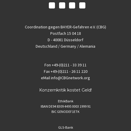
Coordination gegen BAYER-Gefahren e.V. (CBG)
Postfach 15 04 18
D - 40081 Düsseldorf
Deutschland / Germany / Alemania
Fon
+49-(0)211 - 33 39 11
Fax
+49-(0)211 - 26 11 220
eMail
info@CBGnetwork.org
Konzernkritik kostet Geld!
EthikBank
IBAN DE94 8309 4495 0003 1999 91
BIC GENODEF1ETK
GLS-Bank