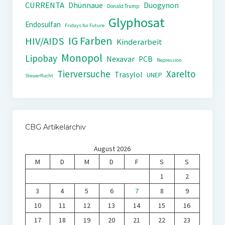
CURRENTA
Dhünnaue
Duogynon
Donald Trump
Glyphosat
Endosulfan
Fridays for Future
IG Farben
HIV/AIDS
Kinderarbeit
Monopol
Lipobay
Nexavar
PCB
Repression
Tierversuche
Xarelto
Trasylol
UNEP
Steuerflucht
CBG Artikelarchiv
August 2026
M
D
M
D
F
S
S
1
2
3
4
5
6
7
8
9
10
11
12
13
14
15
16
17
18
19
20
21
22
23