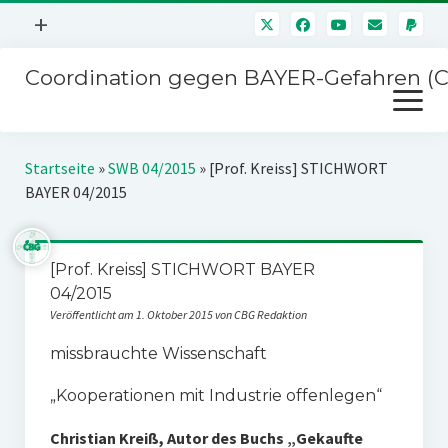
Menü
+
öffnen
Coordination gegen BAYER-Gefahren (
Mitmachen
Menü
Newsletter
öffnen
Presse
Kampagnen
Startseite
»
SWB 04/2015
»
[Prof. Kreiss] STICHWORT
Über uns
BAYER 04/2015
BAYER-Hauptversammlungen
Kontakt
Stichwort BAYER
Impressum
[Prof. Kreiss] STICHWORT BAYER
Jahrestagung
04/2015
Störfälle
Veröffentlicht am 1. Oktober 2015 von CBG Redaktion
SPENDEN
missbrauchte Wissenschaft
„Kooperationen mit Industrie offenlegen“
Christian Kreiß, Autor des Buchs „Gekaufte