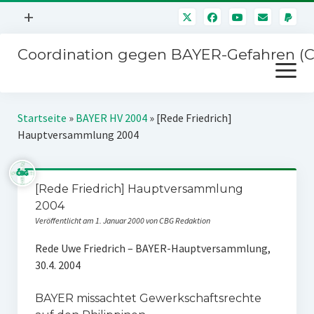
Menü
+
öffnen
Coordination gegen BAYER-Gefahren (
Mitmachen
Menü
Newsletter
öffnen
Presse
Kampagnen
Startseite
»
BAYER HV 2004
»
[Rede Friedrich]
Über uns
Hauptversammlung 2004
BAYER-Hauptversammlungen
Kontakt
Stichwort BAYER
Impressum
[Rede Friedrich] Hauptversammlung
Jahrestagung
2004
Störfälle
Veröffentlicht am 1. Januar 2000 von CBG Redaktion
SPENDEN
Rede Uwe Friedrich – BAYER-Hauptversammlung,
30.4. 2004
BAYER missachtet Gewerkschaftsrechte