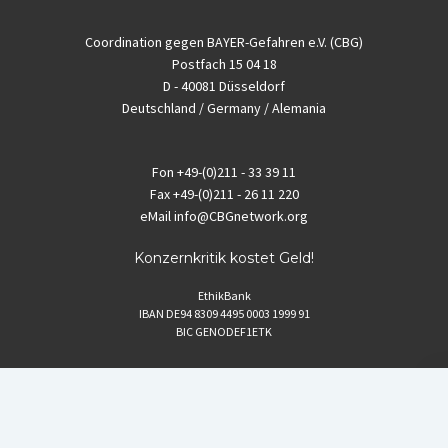
Coordination gegen BAYER-Gefahren e.V. (CBG)
Postfach 15 04 18
D - 40081 Düsseldorf
Deutschland / Germany / Alemania
Fon
+49-(0)211 - 33 39 11
Fax
+49-(0)211 - 26 11 220
eMail
info@CBGnetwork.org
Konzernkritik kostet Geld!
EthikBank
IBAN DE94 8309 4495 0003 1999 91
BIC GENODEF1ETK
GLS-Bank
IBAN DE88 4306 0967 8016 5330 00
BIC GENODEM1GLS