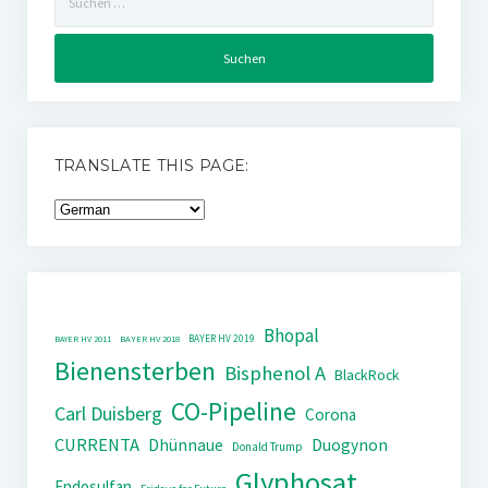
nach:
TRANSLATE THIS PAGE:
Bhopal
BAYER HV 2019
BAYER HV 2011
BAYER HV 2018
Bienensterben
Bisphenol A
BlackRock
CO-Pipeline
Carl Duisberg
Corona
CURRENTA
Dhünnaue
Duogynon
Donald Trump
Glyphosat
Endosulfan