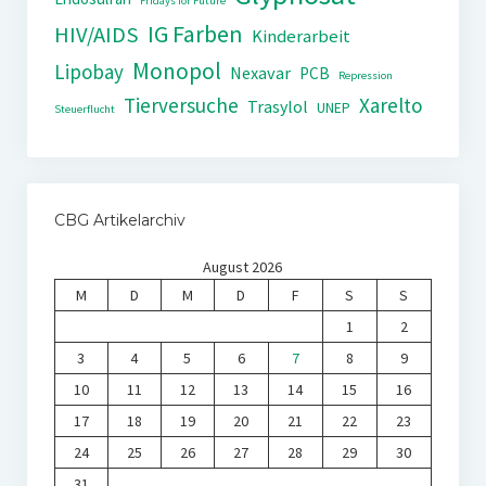
Fridays for Future
IG Farben
HIV/AIDS
Kinderarbeit
Monopol
Lipobay
Nexavar
PCB
Repression
Tierversuche
Xarelto
Trasylol
UNEP
Steuerflucht
CBG Artikelarchiv
August 2026
M
D
M
D
F
S
S
1
2
3
4
5
6
7
8
9
10
11
12
13
14
15
16
17
18
19
20
21
22
23
24
25
26
27
28
29
30
31