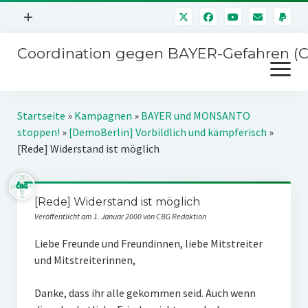
Menü
+
öffnen
Coordination gegen BAYER-Gefahren (
Mitmachen
Menü
Newsletter
öffnen
Presse
Kampagnen
Startseite
»
Kampagnen
»
BAYER und MONSANTO
Über uns
stoppen!
»
[DemoBerlin] Vorbildlich und kämpferisch
»
BAYER-Hauptversammlungen
[Rede] Widerstand ist möglich
Kontakt
Stichwort BAYER
Impressum
Jahrestagung
[Rede] Widerstand ist möglich
Störfälle
Veröffentlicht am 1. Januar 2000 von CBG Redaktion
SPENDEN
Liebe Freunde und Freundinnen, liebe Mitstreiter
und Mitstreiterinnen,
Danke, dass ihr alle gekommen seid. Auch wenn