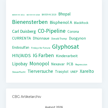
Bhopal
BAYER HV 2019
BAYER HV 2011
BAYER HV 2018
Bienensterben
Bisphenol A
BlackRock
CO-Pipeline
Carl Duisberg
Corona
CURRENTA
Dhünnaue
Duogynon
Donald Trump
Glyphosat
Endosulfan
Fridays for Future
IG Farben
HIV/AIDS
Kinderarbeit
Monopol
Lipobay
Nexavar
PCB
Repression
Tierversuche
Xarelto
Trasylol
UNEP
Steuerflucht
CBG Artikelarchiv
August 2026