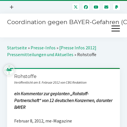
Menü
+
öffnen
Coordination gegen BAYER-Gefahren (
Mitmachen
Menü
Newsletter
öffnen
Presse
Kampagnen
Startseite
»
Presse-Infos
»
[Presse Infos 2012]
Über uns
Pressemitteilungen und Aktuelles
»
Rohstoffe
BAYER-Hauptversammlungen
Kontakt
Stichwort BAYER
Impressum
Rohstoffe
Jahrestagung
Veröffentlicht am 8. Februar 2012 von CBG Redaktion
Störfälle
ein Kommentar zur geplanten „Rohstoff-
SPENDEN
Partnerschaft“ von 12 deutschen Konzernen, darunter
BAYER
Februar 8, 2012, me-Magazine