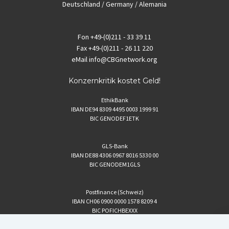
Deutschland / Germany / Alemania
Fon
+49-(0)211 - 33 39 11
Fax
+49-(0)211 - 26 11 220
eMail
info@CBGnetwork.org
Konzernkritik kostet Geld!
EthikBank
IBAN DE94 8309 4495 0003 1999 91
BIC GENODEF1ETK
GLS-Bank
IBAN DE88 4306 0967 8016 5330 00
BIC GENODEM1GLS
Postfinance (Schweiz)
IBAN CH06 0900 0000 1578 8209 4
BIC POFICHBEXXX