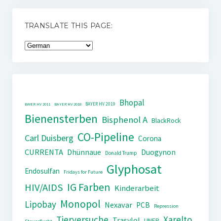
TRANSLATE THIS PAGE:
Bhopal
BAYER HV 2019
BAYER HV 2011
BAYER HV 2018
Bienensterben
Bisphenol A
BlackRock
CO-Pipeline
Carl Duisberg
Corona
CURRENTA
Dhünnaue
Duogynon
Donald Trump
Glyphosat
Endosulfan
Fridays for Future
IG Farben
HIV/AIDS
Kinderarbeit
Monopol
Lipobay
Nexavar
PCB
Repression
Tierversuche
Xarelto
Trasylol
UNEP