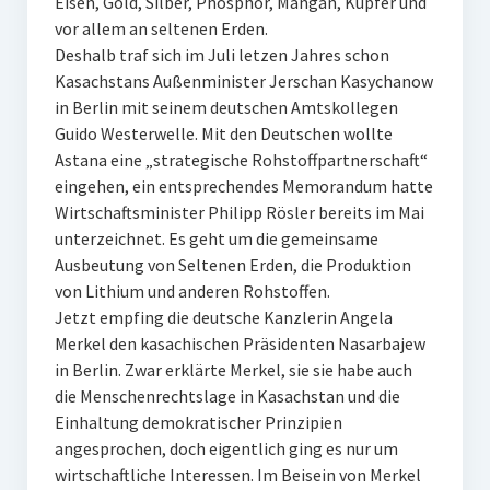
Eisen, Gold, Silber, Phosphor, Mangan, Kupfer und
vor allem an seltenen Erden.
Deshalb traf sich im Juli letzen Jahres schon
Kasachstans Außenminister Jerschan Kasychanow
in Berlin mit seinem deutschen Amtskollegen
Guido Westerwelle. Mit den Deutschen wollte
Astana eine „strategische Rohstoffpartnerschaft“
eingehen, ein entsprechendes Memorandum hatte
Wirtschaftsminister Philipp Rösler bereits im Mai
unterzeichnet. Es geht um die gemeinsame
Ausbeutung von Seltenen Erden, die Produktion
von Lithium und anderen Rohstoffen.
Jetzt empfing die deutsche Kanzlerin Angela
Merkel den kasachischen Präsidenten Nasarbajew
in Berlin. Zwar erklärte Merkel, sie sie habe auch
die Menschenrechtslage in Kasachstan und die
Einhaltung demokratischer Prinzipien
angesprochen, doch eigentlich ging es nur um
wirtschaftliche Interessen. Im Beisein von Merkel