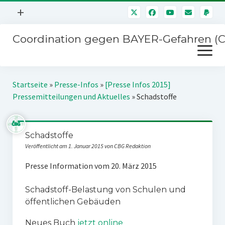
Menü
+
öffnen
Coordination gegen BAYER-Gefahren (
Mitmachen
Menü
Newsletter
öffnen
Presse
Kampagnen
Startseite
»
Presse-Infos
»
[Presse Infos 2015]
Über uns
Pressemitteilungen und Aktuelles
»
Schadstoffe
BAYER-Hauptversammlungen
Kontakt
Stichwort BAYER
Impressum
Schadstoffe
Jahrestagung
Veröffentlicht am 1. Januar 2015 von CBG Redaktion
Störfälle
Presse Information vom 20. März 2015
SPENDEN
Schadstoff-Belastung von Schulen und
öffentlichen Gebäuden
Neues Buch
jetzt online