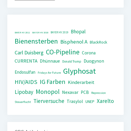
Bhopal
BAYER HV 2019
BAYER HV 2011
BAYER HV 2018
Bienensterben
Bisphenol A
BlackRock
CO-Pipeline
Carl Duisberg
Corona
CURRENTA
Dhünnaue
Duogynon
Donald Trump
Glyphosat
Endosulfan
Fridays for Future
IG Farben
HIV/AIDS
Kinderarbeit
Monopol
Lipobay
Nexavar
PCB
Repression
Tierversuche
Xarelto
Trasylol
UNEP
Steuerflucht