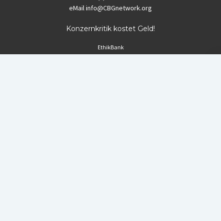
eMail
info@CBGnetwork.org
Konzernkritik kostet Geld!
EthikBank
IBAN DE94 8309 4495 0003 1999 91
BIC GENODEF1ETK
GLS-Bank
IBAN DE88 4306 0967 8016 5330 00
BIC GENODEM1GLS
Postfinance (Schweiz)
IBAN CH06 0900 0000 1578 8209 4
BIC POFICHBEXXX
Coordination gegen BAYER-Gefahren (CBG)
Startup Blog
von Compete Themes.