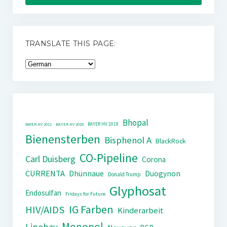
TRANSLATE THIS PAGE:
Bhopal
BAYER HV 2019
BAYER HV 2011
BAYER HV 2018
Bienensterben
Bisphenol A
BlackRock
CO-Pipeline
Carl Duisberg
Corona
CURRENTA
Dhünnaue
Duogynon
Donald Trump
Glyphosat
Endosulfan
Fridays for Future
IG Farben
HIV/AIDS
Kinderarbeit
Monopol