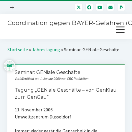
Menü
+
öffnen
Coordination gegen BAYER-Gefahren (
Mitmachen
Menü
Newsletter
öffnen
Presse
Kampagnen
Startseite
»
Jahrestagung
»
Seminar: GENiale Geschäfte
Über uns
BAYER-Hauptversammlungen
Kontakt
Seminar: GENiale Geschäfte
Stichwort BAYER
Impressum
Veröffentlicht am 1. Januar 2000 von CBG Redaktion
Jahrestagung
Störfälle
Tagung „GENiale Geschäfte – von GenKlau
zum GenGau“
SPENDEN
11. November 2006
Umweltzentrum Düsseldorf
Immer wieder gerät die Gentechnik in die