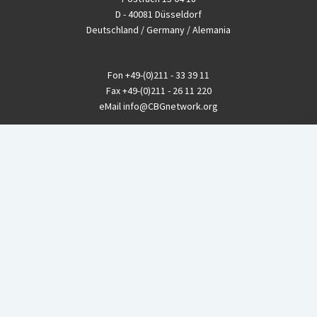
D - 40081 Düsseldorf
Deutschland / Germany / Alemania
Fon
+49-(0)211 - 33 39 11
Fax
+49-(0)211 - 26 11 220
eMail
info@CBGnetwork.org
Konzernkritik kostet Geld!
EthikBank
IBAN DE94 8309 4495 0003 1999 91
BIC GENODEF1ETK
GLS-Bank
IBAN DE88 4306 0967 8016 5330 00
BIC GENODEM1GLS
Postfinance (Schweiz)
IBAN CH06 0900 0000 1578 8209 4
BIC POFICHBEXXX