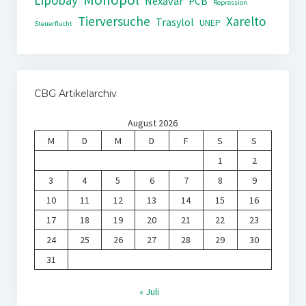
Lipobay
Nexavar
PCB
Repression
Tierversuche
Xarelto
Trasylol
UNEP
Steuerflucht
CBG Artikelarchiv
August 2026
M
D
M
D
F
S
S
1
2
3
4
5
6
7
8
9
10
11
12
13
14
15
16
17
18
19
20
21
22
23
24
25
26
27
28
29
30
31
« Juli