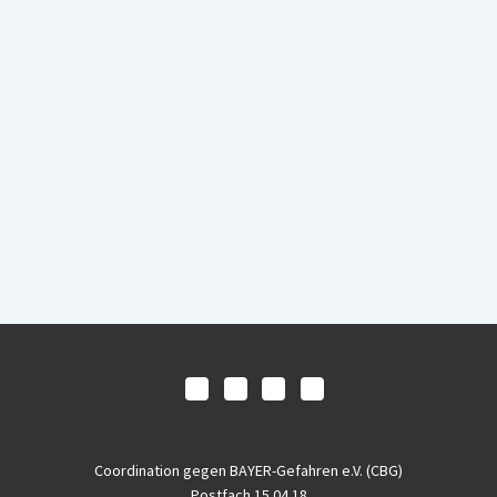
Coordination gegen BAYER-Gefahren e.V. (CBG)
Postfach 15 04 18