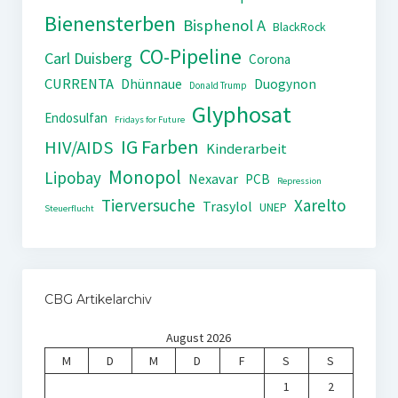
Bienensterben
Bisphenol A
BlackRock
CO-Pipeline
Carl Duisberg
Corona
CURRENTA
Dhünnaue
Duogynon
Donald Trump
Glyphosat
Endosulfan
Fridays for Future
IG Farben
HIV/AIDS
Kinderarbeit
Monopol
Lipobay
Nexavar
PCB
Repression
Tierversuche
Xarelto
Trasylol
UNEP
Steuerflucht
CBG Artikelarchiv
August 2026
M
D
M
D
F
S
S
1
2