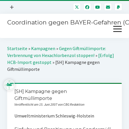
Menü
+
öffnen
Coordination gegen BAYER-Gefahren (
Mitmachen
Menü
Newsletter
öffnen
Presse
Kampagnen
Startseite
»
Kampagnen
»
Gegen Giftmüllimporte:
Über uns
Verbrennung von Hexachlorbenzol stoppen!
»
[Erfolg]
BAYER-Hauptversammlungen
HCB-Import gestoppt
»
[SH] Kampagne gegen
Kontakt
Giftmüllimporte
Stichwort BAYER
Impressum
Jahrestagung
Störfälle
[SH] Kampagne gegen
SPENDEN
Giftmüllimporte
Veröffentlicht am 15. Juni 2007 von CBG Redaktion
Umweltministerium Schleswig-Holstein