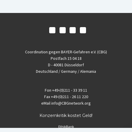
Coordination gegen BAYER-Gefahren e.V. (CBG)
Postfach 15 04 18
D - 40081 Düsseldorf
Deutschland / Germany / Alemania
Fon
+49-(0)211 - 33 39 11
Fax
+49-(0)211 - 26 11 220
eMail
info@CBGnetwork.org
Konzernkritik kostet Geld!
EthikBank
IBAN DE94 8309 4495 0003 1999 91