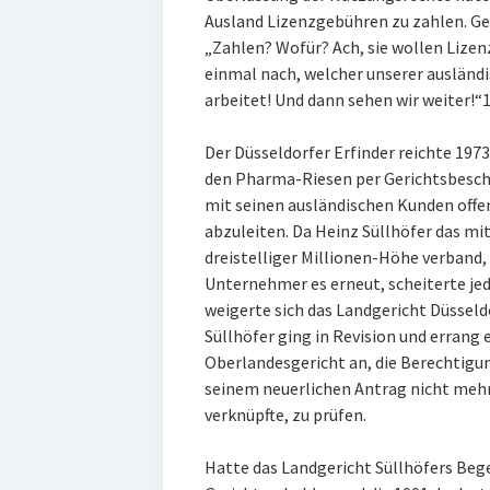
Ausland Lizenzgebühren zu zahlen. Geld
„Zahlen? Wofür? Ach, sie wollen Lizenz
einmal nach, welcher unserer ausländ
arbeitet! Und dann sehen wir weiter!“
Der Düsseldorfer Erfinder reichte 1973
den Pharma-Riesen per Gerichtsbesch
mit seinen ausländischen Kunden offe
abzuleiten. Da Heinz Süllhöfer das mi
dreistelliger Millionen-Höhe verband, 
Unternehmer es erneut, scheiterte je
weigerte sich das Landgericht Düsseldo
Süllhöfer ging in Revision und errang
Oberlandesgericht an, die Berechtigung
seinem neuerlichen Antrag nicht meh
verknüpfte, zu prüfen.
Hatte das Landgericht Süllhöfers Beg