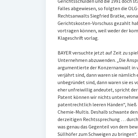
Gerichtsschulden und die 1991 doch 
Falles abgewiesen, so folgten die OL
Rechtsanwalts Siegfried Bratke, won
Gerichtskosten-Vorschuss gezahlt hab
vortragen können, weil weder der kom
Klageschrift vorlag.
BAYER versuchte jetzt auf Zeit zu spi
Unternehmen abzuwenden. „Die Ansprü
argumentierte der Konzernanwalt in v
verjährt sind, dann waren sie nämlich
unbegründet sind, dann waren sie es 
eher unfreiwillig andeutet, spricht de
Patent können wir nichts unternehmen
patentrechtlich leeren Händen“, hieß 
Chemie-Multis. Deshalb schwante den 
derzeitigen Rechtssprechung … durcha
was genau das Gegenteil von dem bewi
Süllhöfer zum Schweigen zu bringen“.