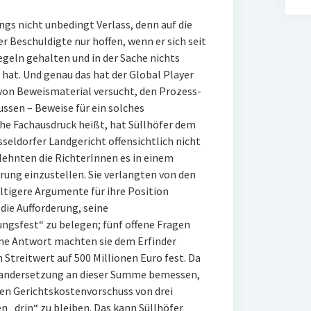
dings nicht unbedingt Verlass, denn auf die
r Beschuldigte nur hoffen, wenn er sich seit
regeln gehalten und in der Sache nichts
at. Und genau das hat der Global Player
n von Beweismaterial versucht, den Prozess-
ssen – Beweise für ein solches
che Fachausdruck heißt, hat Süllhöfer dem
seldorfer Landgericht offensichtlich nicht
lehnten die RichterInnen es in einem
rung einzustellen. Sie verlangten von den
tigere Argumente für ihre Position
die Aufforderung, seine
gsfest“ zu belegen; fünf offene Fragen
ine Antwort machten sie dem Erfinder
 Streitwert auf 500 Millionen Euro fest. Da
inandersetzung an dieser Summe bemessen,
nen Gerichtskostenvorschuss von drei
n „drin“ zu bleiben. Das kann Süllhöfer