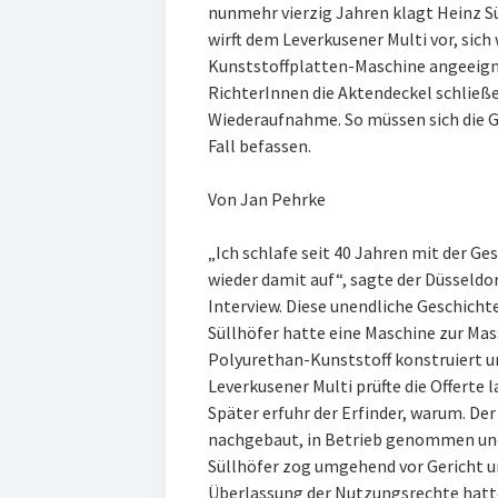
nunmehr vierzig Jahren klagt Heinz S
wirft dem Leverkusener Multi vor, sich
Kunststoffplatten-Maschine angeeign
RichterInnen die Aktendeckel schließ
Wiederaufnahme. So müssen sich die G
Fall befassen.
Von Jan Pehrke
„Ich schlafe seit 40 Jahren mit der 
wieder damit auf“, sagte der Düsseldor
Interview. Diese unendliche Geschicht
Süllhöfer hatte eine Maschine zur Mas
Polyurethan-Kunststoff konstruiert u
Leverkusener Multi prüfte die Offerte 
Später erfuhr der Erfinder, warum. De
nachgebaut, in Betrieb genommen und 
Süllhöfer zog umgehend vor Gericht un
Überlassung der Nutzungsrechte hatte