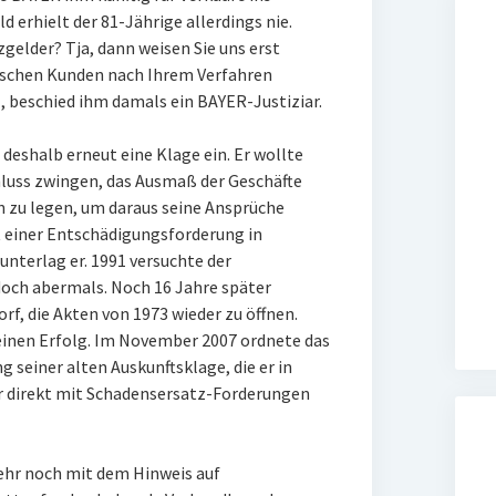
 erhielt der 81-Jährige allerdings nie.
gelder? Tja, dann weisen Sie uns erst
ischen Kunden nach Ihrem Verfahren
1, beschied ihm damals ein BAYER-Justiziar.
 deshalb erneut eine Klage ein. Er wollte
luss zwingen, das Ausmaß der Geschäfte
n zu legen, um daraus seine Ansprüche
t einer Entschädigungsforderung in
unterlag er. 1991 versuchte der
doch abermals. Noch 16 Jahre später
rf, die Akten von 1973 wieder zu öffnen.
 einen Erfolg. Im November 2007 ordnete das
 seiner alten Auskunftsklage, die er in
r direkt mit Schadensersatz-Forderungen
ehr noch mit dem Hinweis auf