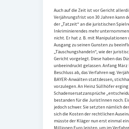
Auch auf die Zeit ist vor Gericht aller
Verjährungsfrist von 30 Jahren kann de
der „Tatzeit“ an die juristischen Spiel
Inkriminierendes mehr unternommen h
nicht. Er hat z. B. mit Manipulatione
Ausgang zu seinen Gunsten zu beeinflu
„Täuschungshandeln“, wie der juristis
Gericht vorgelegt. Diese haben das Düs
unbeeindruckt gelassen. Anfang März 
Beschluss ab, das Verfahren wg. Verjäh
BAYER-Anwälten stattdessen, stichhal
vorzulegen. An Heinz Süllhöfer erging 
Schadensersatzansprüche „entscheidun
bestanden für die JuristInnen noch. E
jedoch schwer. Sie setzten nämlich den
sich die Kosten der rechtlichen Ause
müsste der Kläger nun erst einmal ei
Millionen Euro leisten, um im Verfahre