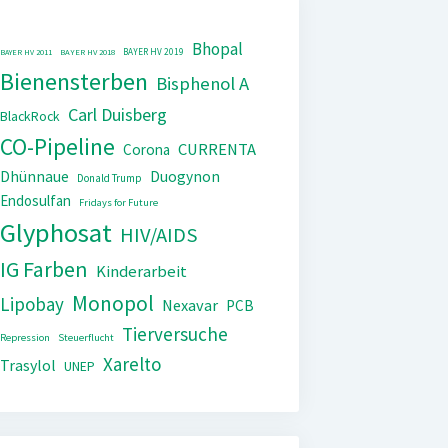
Bhopal
BAYER HV 2019
BAYER HV 2011
BAYER HV 2018
Bienensterben
Bisphenol A
Carl Duisberg
BlackRock
CO-Pipeline
CURRENTA
Corona
Dhünnaue
Duogynon
Donald Trump
Endosulfan
Fridays for Future
Glyphosat
HIV/AIDS
IG Farben
Kinderarbeit
Monopol
Lipobay
Nexavar
PCB
Tierversuche
Repression
Steuerflucht
Xarelto
Trasylol
UNEP