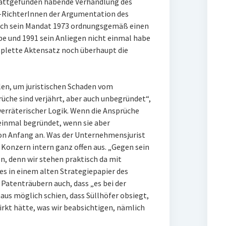
stattgefunden habende Verhandlung des
G-RichterInnen der Argumentation des
ach sein Mandat 1973 ordnungsgemäß einen
e und 1991 sein Anliegen nicht einmal habe
plette Aktensatz noch überhaupt die
elen, um juristischen Schaden vom
che sind verjährt, aber auch unbegründet“,
erräterischer Logik. Wenn die Ansprüche
 einmal begründet, wenn sie aber
von Anfang an. Was der Unternehmensjurist
r Konzern intern ganz offen aus. „Gegen sein
, denn wir stehen praktisch da mit
es in einem alten Strategiepapier des
Patenträubern auch, dass „es bei der
us möglich schien, dass Süllhöfer obsiegt,
rkt hätte, was wir beabsichtigen, nämlich