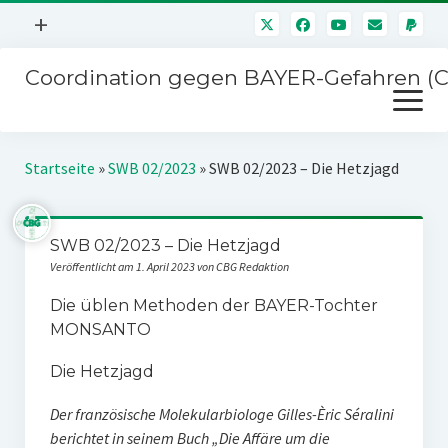
Menü
+
öffnen
Coordination gegen BAYER-Gefahren (
Mitmachen
Menü
Newsletter
öffnen
Presse
Kampagnen
Startseite
»
SWB 02/2023
»
SWB 02/2023 – Die Hetzjagd
Über uns
BAYER-Hauptversammlungen
Kontakt
SWB 02/2023 – Die Hetzjagd
Stichwort BAYER
Impressum
Veröffentlicht am 1. April 2023 von CBG Redaktion
Jahrestagung
Störfälle
Die üblen Methoden der BAYER-Tochter
MONSANTO
SPENDEN
Die Hetzjagd
Der französische Molekularbiologe Gilles-Èric Séralini
berichtet in seinem Buch „Die Affäre um die