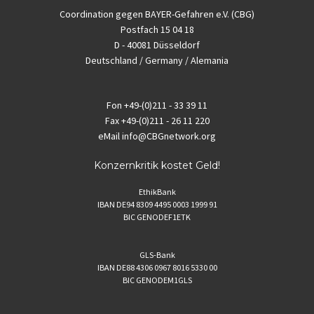
Coordination gegen BAYER-Gefahren e.V. (CBG)
Postfach 15 04 18
D - 40081 Düsseldorf
Deutschland / Germany / Alemania
Fon
+49-(0)211 - 33 39 11
Fax
+49-(0)211 - 26 11 220
eMail
info@CBGnetwork.org
Konzernkritik kostet Geld!
EthikBank
IBAN DE94 8309 4495 0003 1999 91
BIC GENODEF1ETK
GLS-Bank
IBAN DE88 4306 0967 8016 5330 00
BIC GENODEM1GLS