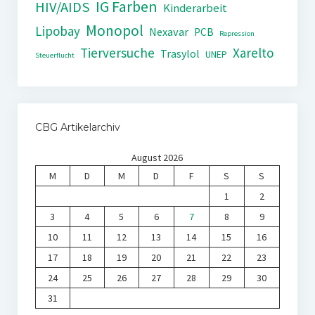
IG Farben
HIV/AIDS
Kinderarbeit
Monopol
Lipobay
Nexavar
PCB
Repression
Tierversuche
Xarelto
Trasylol
UNEP
Steuerflucht
CBG Artikelarchiv
August 2026
M
D
M
D
F
S
S
1
2
3
4
5
6
7
8
9
10
11
12
13
14
15
16
17
18
19
20
21
22
23
24
25
26
27
28
29
30
31