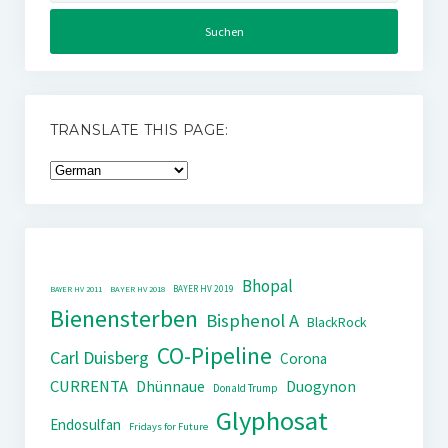
TRANSLATE THIS PAGE:
Bhopal
BAYER HV 2019
BAYER HV 2011
BAYER HV 2018
Bienensterben
Bisphenol A
BlackRock
CO-Pipeline
Carl Duisberg
Corona
CURRENTA
Dhünnaue
Duogynon
Donald Trump
Glyphosat
Endosulfan
Fridays for Future