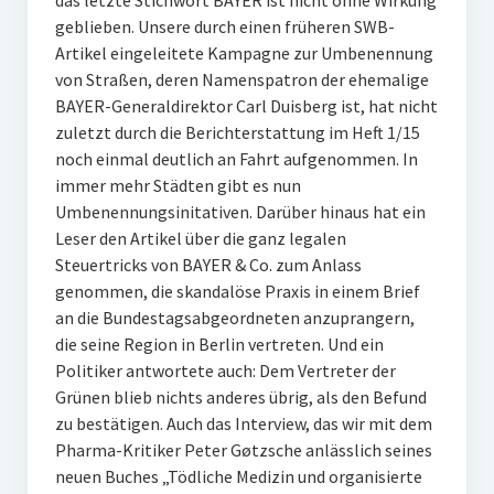
das letzte Stichwort BAYER ist nicht ohne Wirkung
geblieben. Unsere durch einen früheren SWB-
Artikel eingeleitete Kampagne zur Umbenennung
von Straßen, deren Namenspatron der ehemalige
BAYER-Generaldirektor Carl Duisberg ist, hat nicht
zuletzt durch die Berichterstattung im Heft 1/15
noch einmal deutlich an Fahrt aufgenommen. In
immer mehr Städten gibt es nun
Umbenennungsinitativen. Darüber hinaus hat ein
Leser den Artikel über die ganz legalen
Steuertricks von BAYER & Co. zum Anlass
genommen, die skandalöse Praxis in einem Brief
an die Bundestagsabgeordneten anzuprangern,
die seine Region in Berlin vertreten. Und ein
Politiker antwortete auch: Dem Vertreter der
Grünen blieb nichts anderes übrig, als den Befund
zu bestätigen. Auch das Interview, das wir mit dem
Pharma-Kritiker Peter Gøtzsche anlässlich seines
neuen Buches „Tödliche Medizin und organisierte