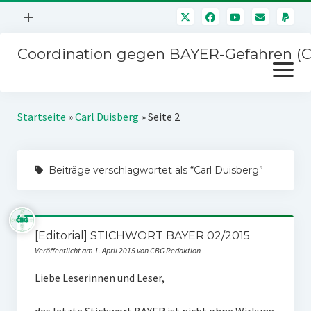
Menü
+
öffnen
Coordination gegen BAYER-Gefahren (
Mitmachen
Menü
Newsletter
öffnen
Presse
Kampagnen
Startseite
»
Carl Duisberg
»
Seite 2
Über uns
BAYER-Hauptversammlungen
Kontakt
Beiträge verschlagwortet als “Carl Duisberg”
Stichwort BAYER
Impressum
Jahrestagung
Störfälle
[Editorial] STICHWORT BAYER 02/2015
SPENDEN
Veröffentlicht am 1. April 2015 von CBG Redaktion
Liebe Leserinnen und Leser,