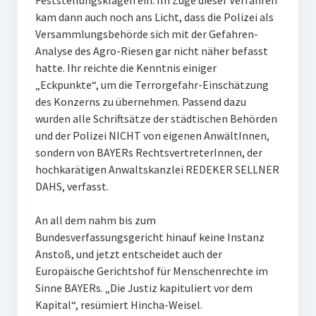
Feststellungsklagen ein. Im Zuge dieser Verfahren
kam dann auch noch ans Licht, dass die Polizei als
Versammlungsbehörde sich mit der Gefahren-
Analyse des Agro-Riesen gar nicht näher befasst
hatte. Ihr reichte die Kenntnis einiger
„Eckpunkte“, um die Terrorgefahr-Einschätzung
des Konzerns zu übernehmen. Passend dazu
wurden alle Schriftsätze der städtischen Behörden
und der Polizei NICHT von eigenen AnwältInnen,
sondern von BAYERs RechtsvertreterInnen, der
hochkarätigen Anwaltskanzlei REDEKER SELLNER
DAHS, verfasst.
An all dem nahm bis zum
Bundesverfassungsgericht hinauf keine Instanz
Anstoß, und jetzt entscheidet auch der
Europäische Gerichtshof für Menschenrechte im
Sinne BAYERs. „Die Justiz kapituliert vor dem
Kapital“, resümiert Hincha-Weisel.