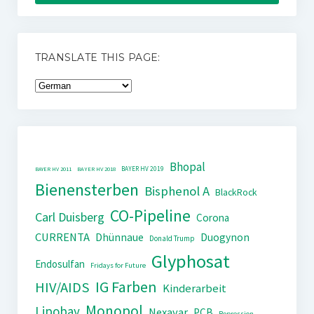
TRANSLATE THIS PAGE:
Bhopal
BAYER HV 2019
BAYER HV 2011
BAYER HV 2018
Bienensterben
Bisphenol A
BlackRock
CO-Pipeline
Carl Duisberg
Corona
CURRENTA
Dhünnaue
Duogynon
Donald Trump
Glyphosat
Endosulfan
Fridays for Future
IG Farben
HIV/AIDS
Kinderarbeit
Monopol
Lipobay
Nexavar
PCB
Repression