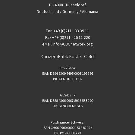
D - 40081 Düsseldorf
Deutschland / Germany / Alemania
Fon
+49-(0)211 - 33 39 11
Fax
+49-(0)211 - 26 11 220
eMail
info@CBGnetwork.org
Konzernkritik kostet Geld!
EthikBank
IBAN DE94 8309 4495 0003 1999 91
BIC GENODEF1ETK
GLS-Bank
IBAN DE88 4306 0967 8016 5330 00
BIC GENODEM1GLS
Postfinance (Schweiz)
IBAN CH06 0900 0000 1578 8209 4
BIC POFICHBEXXX