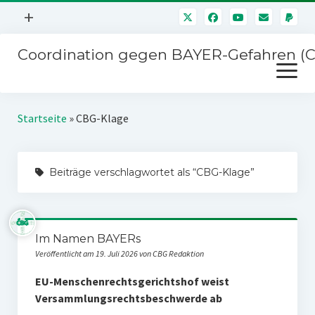
Menü
+
öffnen
Coordination gegen BAYER-Gefahren (
Mitmachen
Menü
Newsletter
öffnen
Presse
Kampagnen
Startseite
»
CBG-Klage
Über uns
BAYER-Hauptversammlungen
Kontakt
Beiträge verschlagwortet als “CBG-Klage”
Stichwort BAYER
Impressum
Jahrestagung
Störfälle
Im Namen BAYERs
SPENDEN
Veröffentlicht am 19. Juli 2026 von CBG Redaktion
EU-Menschenrechtsgerichtshof weist
Versammlungsrechtsbeschwerde ab