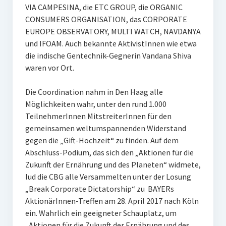
VIA CAMPESINA, die ETC GROUP, die ORGANIC
CONSUMERS ORGANISATION, das CORPORATE
EUROPE OBSERVATORY, MULTI WATCH, NAVDANYA
und IFOAM. Auch bekannte AktivistInnen wie etwa
die indische Gentechnik-Gegnerin Vandana Shiva
waren vor Ort.
Die Coordination nahm in Den Haag alle
Möglichkeiten wahr, unter den rund 1.000
TeilnehmerInnen MitstreiterInnen für den
gemeinsamen weltumspannenden Widerstand
gegen die „Gift-Hochzeit“ zu finden. Auf dem
Abschluss-Podium, das sich den „Aktionen für die
Zukunft der Ernährung und des Planeten“ widmete,
lud die CBG alle Versammelten unter der Losung
„Break Corporate Dictatorship“ zu BAYERs
AktionärInnen-Treffen am 28. April 2017 nach Köln
ein. Wahrlich ein geeigneter Schauplatz, um
„Aktionen für die Zukunft der Ernährung und des