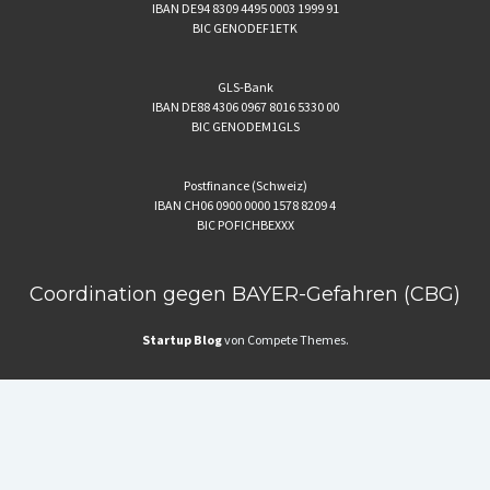
IBAN DE94 8309 4495 0003 1999 91
BIC GENODEF1ETK
GLS-Bank
IBAN DE88 4306 0967 8016 5330 00
BIC GENODEM1GLS
Postfinance (Schweiz)
IBAN CH06 0900 0000 1578 8209 4
BIC POFICHBEXXX
Coordination gegen BAYER-Gefahren (CBG)
Startup Blog
von Compete Themes.