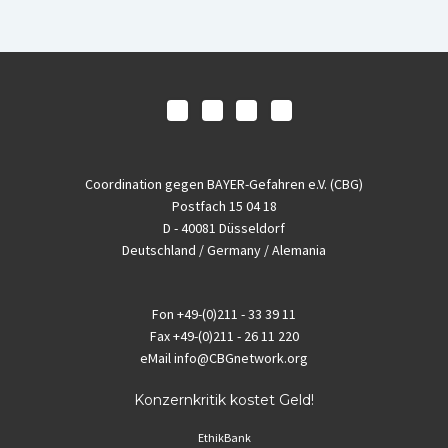
Coordination gegen BAYER-Gefahren e.V. (CBG)
Postfach 15 04 18
D - 40081 Düsseldorf
Deutschland / Germany / Alemania
Fon
+49-(0)211 - 33 39 11
Fax
+49-(0)211 - 26 11 220
eMail
info@CBGnetwork.org
Konzernkritik kostet Geld!
EthikBank