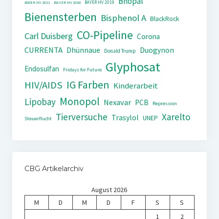
Bhopal
BAYER HV 2019
BAYER HV 2011
BAYER HV 2018
Bienensterben
Bisphenol A
BlackRock
CO-Pipeline
Carl Duisberg
Corona
CURRENTA
Dhünnaue
Duogynon
Donald Trump
Glyphosat
Endosulfan
Fridays for Future
IG Farben
HIV/AIDS
Kinderarbeit
Monopol
Lipobay
Nexavar
PCB
Repression
Tierversuche
Xarelto
Trasylol
UNEP
Steuerflucht
CBG Artikelarchiv
August 2026
M
D
M
D
F
S
S
1
2