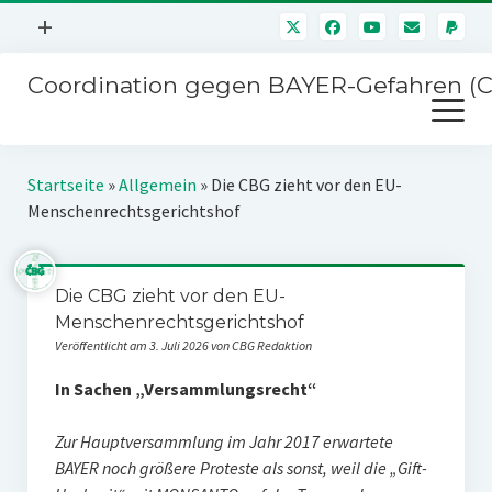
Menü
+
öffnen
Coordination gegen BAYER-Gefahren (
Mitmachen
Menü
Newsletter
öffnen
Presse
Kampagnen
Startseite
»
Allgemein
»
Die CBG zieht vor den EU-
Über uns
Menschenrechtsgerichtshof
BAYER-Hauptversammlungen
Kontakt
Stichwort BAYER
Impressum
Die CBG zieht vor den EU-
Jahrestagung
Menschenrechtsgerichtshof
Störfälle
Veröffentlicht am 3. Juli 2026 von CBG Redaktion
SPENDEN
In Sachen „Versammlungsrecht“
Zur Hauptversammlung im Jahr 2017 erwartete
BAYER noch größere Proteste als sonst, weil die „Gift-