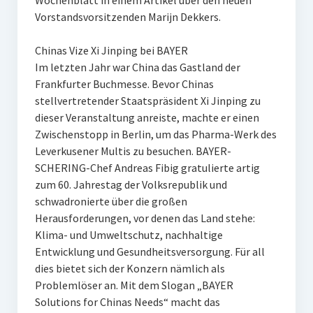
Wochenblatt in einem Artikel über den neuen
Vorstandsvorsitzenden Marijn Dekkers.
Chinas Vize Xi Jinping bei BAYER
Im letzten Jahr war China das Gastland der
Frankfurter Buchmesse. Bevor Chinas
stellvertretender Staatspräsident Xi Jinping zu
dieser Veranstaltung anreiste, machte er einen
Zwischenstopp in Berlin, um das Pharma-Werk des
Leverkusener Multis zu besuchen. BAYER-
SCHERING-Chef Andreas Fibig gratulierte artig
zum 60. Jahrestag der Volksrepublik und
schwadronierte über die großen
Herausforderungen, vor denen das Land stehe:
Klima- und Umweltschutz, nachhaltige
Entwicklung und Gesundheitsversorgung. Für all
dies bietet sich der Konzern nämlich als
Problemlöser an. Mit dem Slogan „BAYER
Solutions for Chinas Needs“ macht das