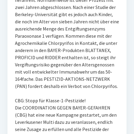
heranreift. Normalerweise ist dieser Prozess mit
zwei Jahren abgeschlossen. Nach einer Studie der
Berkeley-Universität gibt es jedoch auch Kinder,
die noch im Alter von sieben Jahren nicht über eine
ausreichende Menge des Entgiftungsenzyms
Paraoxonase 1 verfügen. Kommen diese mit der
Agrochemikalie Chlorpyrifos in Kontakt, die unter
anderem in den BAYER-Produkten BLATTANEX,
PROFICID und RIDDER enthalten ist, so steigt ihr
Vergiftungsrisiko gegenüber den Altersgenossen
mit voll entwickelter Immunabwehr um das 50-
164fache. Das PESTIZID-AKTIONS-NETZWERK
(PAN) fordert deshalb ein Verbot von Chlorpyrifos.
CBG: Stopp für Klasse-1-Pestizide!
Die COORDINATION GEGEN BAYER-GEFAHREN
(CBG) hat eine neue Kampagne gestartet, um den
Leverkusener Multi dazu zu veranlassen, endlich
seine Zusage zu erfüllen und alle Pestizide der