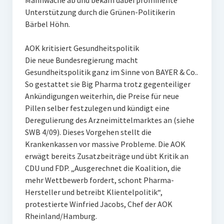
Mahnwache ab und bekam dabei prominente
Unterstützung durch die Grünen-Politikerin
Bärbel Höhn.
AOK kritisiert Gesundheitspolitik
Die neue Bundesregierung macht
Gesundheitspolitik ganz im Sinne von BAYER & Co..
So gestattet sie Big Pharma trotz gegenteiliger
Ankündigungen weiterhin, die Preise für neue
Pillen selber festzulegen und kündigt eine
Deregulierung des Arzneimittelmarktes an (siehe
SWB 4/09). Dieses Vorgehen stellt die
Krankenkassen vor massive Probleme. Die AOK
erwägt bereits Zusatzbeiträge und übt Kritik an
CDU und FDP. „Ausgerechnet die Koalition, die
mehr Wettbewerb fordert, schont Pharma-
Hersteller und betreibt Klientelpolitik“,
protestierte Winfried Jacobs, Chef der AOK
Rheinland/Hamburg.