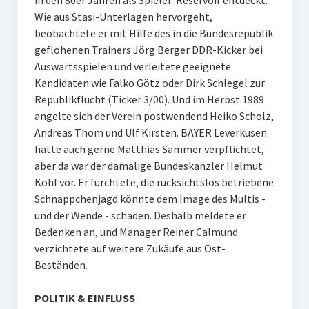
in den 80er Jahren als Spieler-Reservoir entdeckt.
Wie aus Stasi-Unterlagen hervorgeht,
beobachtete er mit Hilfe des in die Bundesrepublik
geflohenen Trainers Jörg Berger DDR-Kicker bei
Auswärtsspielen und verleitete geeignete
Kandidaten wie Falko Götz oder Dirk Schlegel zur
Republikflucht (Ticker 3/00). Und im Herbst 1989
angelte sich der Verein postwendend Heiko Scholz,
Andreas Thom und Ulf Kirsten. BAYER Leverkusen
hätte auch gerne Matthias Sammer verpflichtet,
aber da war der damalige Bundeskanzler Helmut
Kohl vor. Er fürchtete, die rücksichtslos betriebene
Schnäppchenjagd könnte dem Image des Multis -
und der Wende - schaden. Deshalb meldete er
Bedenken an, und Manager Reiner Calmund
verzichtete auf weitere Zukäufe aus Ost-
Beständen.
POLITIK & EINFLUSS