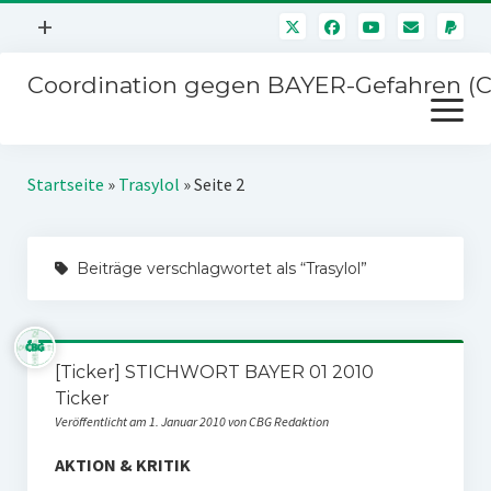
Menü
+
öffnen
Coordination gegen BAYER-Gefahren (
Mitmachen
Menü
Newsletter
öffnen
Presse
Kampagnen
Startseite
»
Trasylol
»
Seite 2
Über uns
BAYER-Hauptversammlungen
Kontakt
Beiträge verschlagwortet als “Trasylol”
Stichwort BAYER
Impressum
Jahrestagung
Störfälle
[Ticker] STICHWORT BAYER 01 2010
SPENDEN
Ticker
Veröffentlicht am 1. Januar 2010 von CBG Redaktion
AKTION & KRITIK