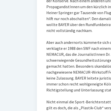
der Konserve. Nach einem anderen unl
PropagandistInnen um den kürzlich 
Heiner Springer gar Tausende von Flug
hilft nur noch abschalten“. Den dama
wollte BAYER über den Rundfunkbeirat
nicht vollständig nachkam.
Aber auch andernorts kümmerte sich 
verklagte er 1988 den SWF nach einem
NEMACUR, das die JournalistInnen Dr.
schwerwiegende Gesundheitsstörunge
gemacht hatten. Besonders skandalös
nachgewiesene NEMACUR-Wirkstoff Fe
keine Zulassung. BAYER leitete juristi
immer schon recht wohlgeneigte Köln
Richtigstellung und Unterlassung stat
Nicht einmal die Sport-Berichterstatt
gilt es doch, die als „Plastik-Club“ ve