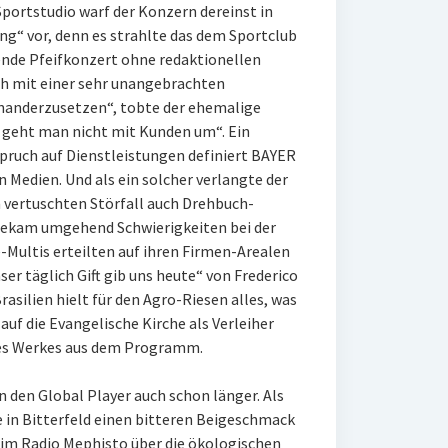
ortstudio warf der Konzern dereinst in
ung“ vor, denn es strahlte das dem Sportclub
nde Pfeifkonzert ohne redaktionellen
ch mit einer sehr unangebrachten
inanderzusetzen“, tobte der ehemalige
 geht man nicht mit Kunden um“. Ein
spruch auf Dienstleistungen definiert BAYER
en Medien. Und als ein solcher verlangte der
 vertuschten Störfall auch Drehbuch-
d bekam umgehend Schwierigkeiten bei der
Multis erteilten auf ihren Firmen-Arealen
r täglich Gift gib uns heute“ von Frederico
rasilien hielt für den Agro-Riesen alles, was
 auf die Evangelische Kirche als Verleiher
des Werkes aus dem Programm.
n den Global Player auch schon länger. Als
 in Bitterfeld einen bitteren Beigeschmack
im Radio Mephisto über die ökologischen