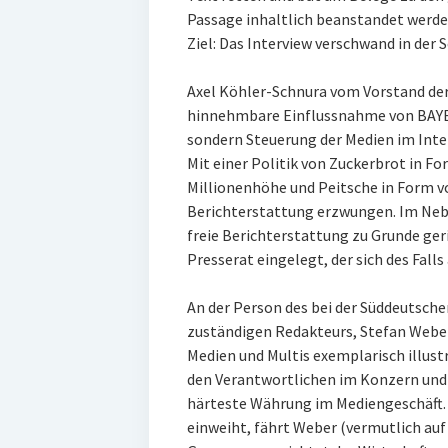
Passage inhaltlich beanstandet werden
Ziel: Das Interview verschwand in der 
Axel Köhler-Schnura vom Vorstand der 
hinnehmbare Einflussnahme von BAYER a
sondern Steuerung der Medien im Inte
Mit einer Politik von Zuckerbrot in Fo
Millionenhöhe und Peitsche in Form vo
Berichterstattung erzwungen. Im Neb
freie Berichterstattung zu Grunde ge
Presserat eingelegt, der sich des Fal
An der Person des bei der Süddeutsch
zuständigen Redakteurs, Stefan Weber
Medien und Multis exemplarisch illust
den Verantwortlichen im Konzern und 
härteste Währung im Mediengeschäft.
einweiht, fährt Weber (vermutlich au