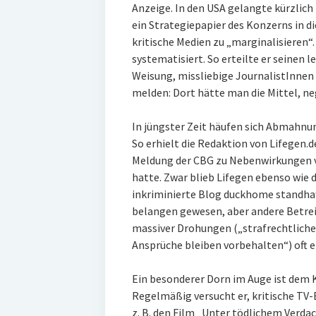
Anzeige. In den USA gelangte kürzlic
ein Strategiepapier des Konzerns in di
kritische Medien zu „marginalisieren“
systematisiert. So erteilte er seinen l
Weisung, missliebige JournalistInnen
melden: Dort hätte man die Mittel, ne
In jüngster Zeit häufen sich Abmahnu
So erhielt die Redaktion von Lifegen.d
Meldung der CBG zu Nebenwirkungen 
hatte. Zwar blieb Lifegen ebenso wie 
inkriminierte Blog duckhome standhaft
belangen gewesen, aber andere Betrei
massiver Drohungen („strafrechtliche
Ansprüche bleiben vorbehalten“) oft e
Ein besonderer Dorn im Auge ist dem 
Regelmäßig versucht er, kritische TV-B
z. B. den Film „Unter tödlichem Verda