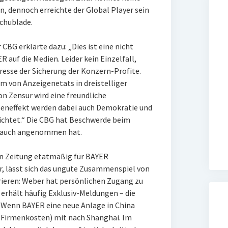
, dennoch erreichte der Global Player sein
Schublade.
CBG erklärte dazu: „Dies ist eine nicht
uf die Medien. Leider kein Einzelfall,
resse der Sicherung der Konzern-Profite.
rm von Anzeigenetats in dreistelliger
n Zensur wird eine freundliche
eneffekt werden dabei auch Demokratie und
richtet.“ Die CBG hat Beschwerde beim
ls auch angenommen hat.
en Zeitung etatmäßig für BAYER
, lässt sich das ungute Zusammenspiel von
rieren: Weber hat persönlichen Zugang zu
erhält häufig Exklusiv-Meldungen – die
 Wenn BAYER eine neue Anlage in China
f Firmenkosten) mit nach Shanghai. Im