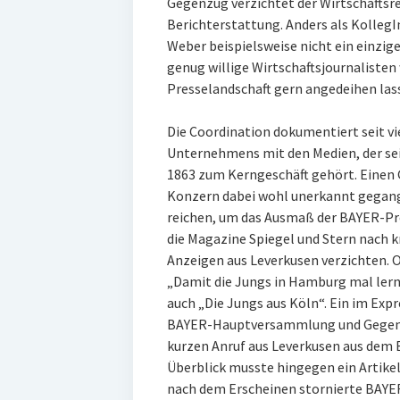
Gegenzug verzichtet der Wirtschaftsred
Berichterstattung. Anders als KollegI
Weber beispielsweise nicht ein einzige
genug willige Wirtschaftsjournalisten 
Presselandschaft gern angedeihen las
Die Coordination dokumentiert seit v
Unternehmens mit den Medien, der se
1863 zum Kerngeschäft gehört. Einen G
Konzern dabei wohl unerkannt gegang
reichen, um das Ausmaß der BAYER-Pr
die Magazine Spiegel und Stern nach k
Anzeigen aus Leverkusen verzichten. O
„Damit die Jungs in Hamburg mal lerne
auch „Die Jungs aus Köln“. Ein im Expr
BAYER-Hauptversammlung und Gegen-
kurzen Anruf aus Leverkusen aus dem Bl
Überblick musste hingegen ein Artikel
nach dem Erscheinen stornierte BAYE