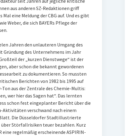
akteur seit Jahren auf jegliche kritische
nnen aus anderen SZ-Redaktionen griff
s Mal eine Meldung der CBG auf. Und es gibt
wie Weber, die sich BAYERs Pflege der
sen.
ielen Jahren den unlauteren Umgang des
it Gründung des Unternehmens im Jahr
roßteil der „kurzen Dienstwege“ ist der
en, aber schon die bekannt gewordenen
essearbeit zu dokumentieren. So mussten
ritischen Berichten von 1982 bis 1995 auf
-Ton aus der Zentrale des Chemie-Multis:
n, wer hier das Sagen hat“. Das lernten
ess schon fest eingeplanter Bericht über die
Aktivitäten verschwand nach einem
att. Die Düsseldorfer Stadtillustrierte
 über Störfallrisiken teuer bezahlen. Kurz
R eine regelmäßig erscheinende ASPIRIN-