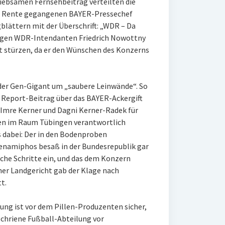
iebsamen Fernsehbeitrag verteilten die
in Rente gegangenen BAYER-Pressechef
blättern mit der Überschrift: „WDR – Da
ligen WDR-Intendanten Friedrich Nowottny
 stürzen, da er den Wünschen des Konzerns
der Gen-Gigant um „saubere Leinwände“. So
 Report-Beitrag über das BAYER-Ackergift
 Imre Kerner und Dagni Kerner-Radek für
n im Raum Tübingen verantwortlich
 dabei: Der in den Bodenproben
namiphos besaß in der Bundesrepublik gar
sche Schritte ein, und das dem Konzern
er Landgericht gab der Klage nach
t.
ung ist vor dem Pillen-Produzenten sicher,
rschriene Fußball-Abteilung vor