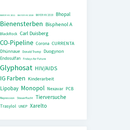
Bhopal
BAYER HV 2019
BAYER HV 2011
BAYER HV 2018
Bienensterben
Bisphenol A
Carl Duisberg
BlackRock
CO-Pipeline
CURRENTA
Corona
Dhünnaue
Duogynon
Donald Trump
Endosulfan
Fridays for Future
Glyphosat
HIV/AIDS
IG Farben
Kinderarbeit
Monopol
Lipobay
Nexavar
PCB
Tierversuche
Repression
Steuerflucht
Xarelto
Trasylol
UNEP