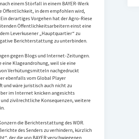
h nach einem Störfall in einem BAYER-Werk
e Öffentlichkeit, in dem empfohlen wird,
. Ein derartiges Vorgehen hat der Agro-Riese
eitenden Öffentlichkeitsarbeitern einst eine
 dem Leverkusener „Hauptquartier“ zu
gative Berichterstattung zu unterbinden.
ngen gegen Blogs und Internet-Zeitungen.
e eine Klageandrohung, weil sie eine
von Verhütungsmitteln nachgedruckt
der ebenfalls vom Global Player
 und wäre juristisch auch nicht zu
ber im Internet knicken angesichts
 und zivilrechtliche Konsequenzen, weitere
in.
Konzern die Berichterstattung des WDR.
erichte des Senders zu verhindern, kürzlich
cht“, der die von BAYER verschwiegenen