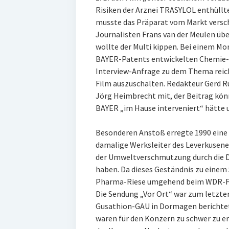
Risiken der Arznei TRASYLOL enthüllt
musste das Präparat vom Markt versc
Journalisten Frans van der Meulen üb
wollte der Multi kippen. Bei einem Mon
BAYER-Patents entwickelten Chemie-W
Interview-Anfrage zu dem Thema reich
Film auszuschalten. Redakteur Gerd Ru
Jörg Heimbrecht mit, der Beitrag könn
BAYER „im Hause interveniert“ hätte 
Besonderen Anstoß erregte 1990 eine
damalige Werksleiter des Leverkusene
der Umweltverschmutzung durch die D
haben. Da dieses Geständnis zu einem 
Pharma-Riese umgehend beim WDR-Fer
Die Sendung „Vor Ort“ war zum letzten 
Gusathion-GAU in Dormagen berichtet
waren für den Konzern zu schwer zu e