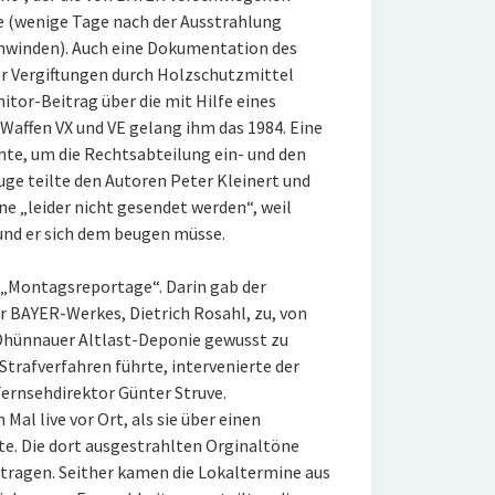
e (wenige Tage nach der Ausstrahlung
hwinden). Auch eine Dokumentation des
er Vergiftungen durch Holzschutzmittel
itor-Beitrag über die mit Hilfe eines
affen VX und VE gelang ihm das 1984. Eine
te, um die Rechtsabteilung ein- und den
ge teilte den Autoren Peter Kleinert und
e „leider nicht gesendet werden“, weil
und er sich dem beugen müsse.
 „Montagsreportage“. Darin gab der
r BAYER-Werkes, Dietrich Rosahl, zu, von
hünnauer Altlast-Deponie gewusst zu
Strafverfahren führte, intervenierte der
nsehdirektor Günter Struve.
Mal live vor Ort, als sie über einen
e. Die dort ausgestrahlten Orginaltöne
rtragen. Seither kamen die Lokaltermine aus