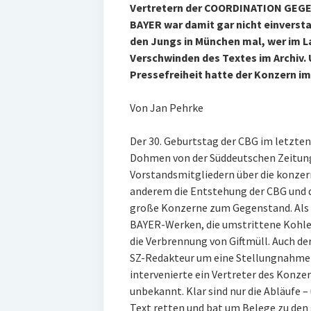
Vertretern der COORDINATION GEG
BAYER war damit gar nicht einversta
den Jungs in München mal, wer im La
Verschwinden des Textes im Archiv. U
Pressefreiheit hatte der Konzern im
Von Jan Pehrke
Der 30. Geburtstag der CBG im letzten
Dohmen von der Süddeutschen Zeitung 
Vorstandsmitgliedern über die konzern
anderem die Entstehung der CBG und d
große Konzerne zum Gegenstand. Als k
BAYER-Werken, die umstrittene Kohl
die Verbrennung von Giftmüll. Auch d
SZ-Redakteur um eine Stellungnahme 
intervenierte ein Vertreter des Konzer
unbekannt. Klar sind nur die Abläufe 
Text retten und bat um Belege zu den