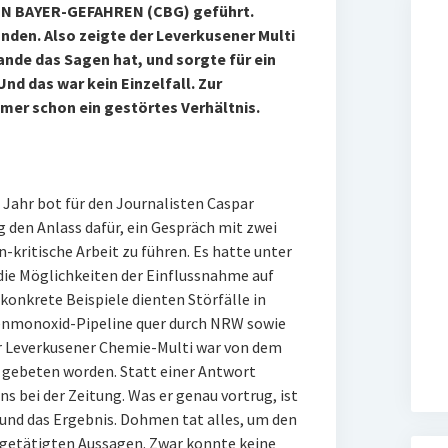
EN BAYER-GEFAHREN (CBG) geführt.
nden. Also zeigte der Leverkusener Multi
nde das Sagen hat, und sorgte für ein
nd das war kein Einzelfall. Zur
mer schon ein gestörtes Verhältnis.
 Jahr bot für den Journalisten Caspar
den Anlass dafür, ein Gespräch mit zwei
-kritische Arbeit zu führen. Es hatte unter
ie Möglichkeiten der Einflussnahme auf
onkrete Beispiele dienten Störfälle in
enmonoxid-Pipeline quer durch NRW sowie
er Leverkusener Chemie-Multi war von dem
gebeten worden. Statt einer Antwort
ns bei der Zeitung. Was er genau vortrug, ist
– und das Ergebnis. Dohmen tat alles, um den
 getätigten Aussagen. Zwar konnte keine