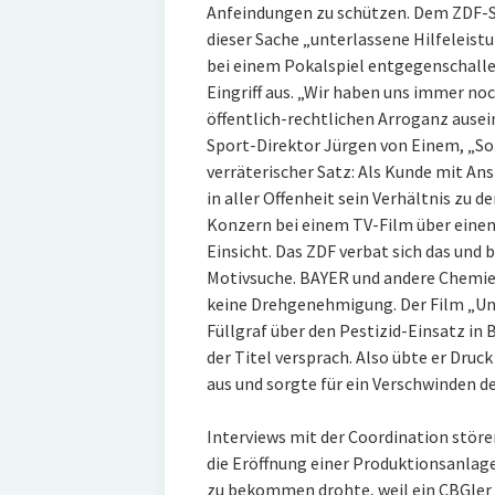
Anfeindungen zu schützen. Dem ZDF-Sp
dieser Sache „unterlassene Hilfeleist
bei einem Pokalspiel entgegenschalle
Eingriff aus. „Wir haben uns immer no
öffentlich-rechtlichen Arroganz ause
Sport-Direktor Jürgen von Einem, „So
verräterischer Satz: Als Kunde mit An
in aller Offenheit sein Verhältnis zu d
Konzern bei einem TV-Film über einen
Einsicht. Das ZDF verbat sich das un
Motivsuche. BAYER und andere Chemie-
keine Drehgenehmigung. Der Film „Unse
Füllgraf über den Pestizid-Einsatz in B
der Titel versprach. Also übte er Druck
aus und sorgte für ein Verschwinden 
Interviews mit der Coordination störe
die Eröffnung einer Produktionsanlage
zu bekommen drohte, weil ein CBGler 