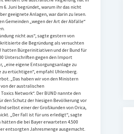
m 6. Juni begründet, warum ihr das nicht
über geeignete Anlagen, war darin zu lesen.
en Gemeinden „wegen der Art der Abfälle“
en.
ündung nicht aus“, sagte gestern von
kritisierte die Begründung als versuchten
 hatten Bürgerinitiativen und der Bund für
0 Unterschriften gegen den Import
r, „eine eigene Entsorgungsanlage zu
e zu ertüchtigen“, empfahl Uhlenberg.
bot. „Das haben wir von den Ministern
von der australischen
 Toxics Network“. Der BUND nannte den
ür den Schutz der hiesigen Bevölkerung vor
Und selbst einer der Großkunden von Orica,
ckt. „Der Fall ist für uns erledigt“, sagte
hätten die bei Bayer erwarteten 4.500
 der entsorgten Jahresmenge ausgemacht.