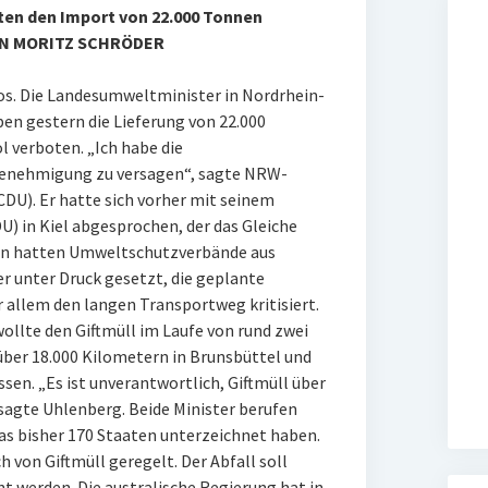
ten den Import von 22.000 Tonnen
VON MORITZ SCHRÖDER
 los. Die Landesumweltminister in Nordrhein-
en gestern die Lieferung von 22.000
 verboten. „Ich habe die
Genehmigung zu versagen“, sagte NRW-
U). Er hatte sich vorher mit seinem
U) in Kiel abgesprochen, der das Gleiche
en hatten Umweltschutzverbände aus
er unter Druck gesetzt, die geplante
r allem den langen Transportweg kritisiert.
ollte den Giftmüll im Laufe von rund zwei
ber 18.000 Kilometern in Brunsbüttel und
sen. „Es ist unverantwortlich, Giftmüll über
sagte Uhlenberg. Beide Minister berufen
as bisher 170 Staaten unterzeichnet haben.
h von Giftmüll geregelt. Der Abfall soll
t werden. Die australische Regierung hat in