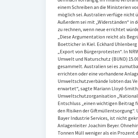
einem Schreiben an die Ministerien vo
möglich sei. Australien verfüge nicht 
Außerdem sei mit „Widerständen“ in d
zu rechnen, wenn neue errichtet würd
„Diese Argumentation reicht als Begr
Boetticher in Kiel. Eckhard Uhlenberg 
„Export von Bürgerprotesten“. In NRW
Umwelt und Naturschutz (BUND) 15.00
gesammelt. Australien sei es zumutba
errichten oder eine vorhandene Anlag
Umweltschutzverbände lobten das Ver
erwartet“, sagte Mariann Lloyd-Smith 
Umweltschutzorganisation „National
Entschluss „einen wichtigen Beitrag f
den Risiken der Giftmüllentsorgung“. 
Bayer Industrie Services, ist nicht gekni
Anlagenleiter Joachim Beyer. Ohnehin 
Tonnen Müll weniger als ein Prozent