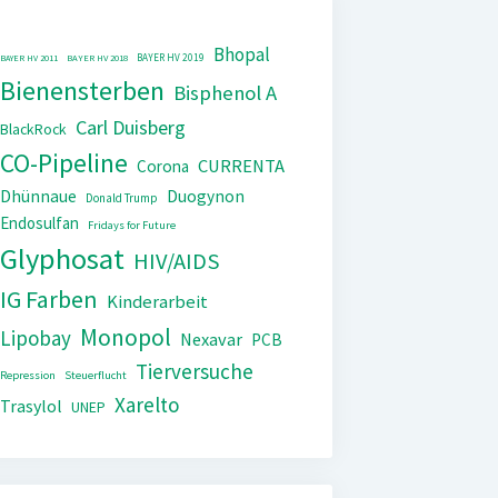
Bhopal
BAYER HV 2019
BAYER HV 2011
BAYER HV 2018
Bienensterben
Bisphenol A
Carl Duisberg
BlackRock
CO-Pipeline
CURRENTA
Corona
Dhünnaue
Duogynon
Donald Trump
Endosulfan
Fridays for Future
Glyphosat
HIV/AIDS
IG Farben
Kinderarbeit
Monopol
Lipobay
Nexavar
PCB
Tierversuche
Repression
Steuerflucht
Xarelto
Trasylol
UNEP