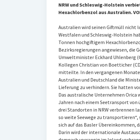
NRW und Schleswig-Holstein verbie
Hexachlorbenzol aus Australien. 
Australien wird seinen Giftmüll nicht
Westfalen und Schleswig-Holstein hab
Tonnen hochgiftigem Hexachlorbenzol
Bezirksregierungen angewiesen, die 
Umweltminister Eckhard Uhlenberg (CD
Kollegen Christian von Boetticher (CD
mitteilte. In den vergangenen Monat
Australien und Deutschland die Minist
Lieferung zu verhindern. Sie hatten vo
Das australische Unternehmen Orica w
Jahren nach einem Seetransport von ü
drei Standorten in NRW verbrennen las
so weite Seewege zu transportieren“, 
sich auf das Basler Übereinkommen, d
Darin wird der internationale Austausc
demnach vorrangig im Inland verbrann