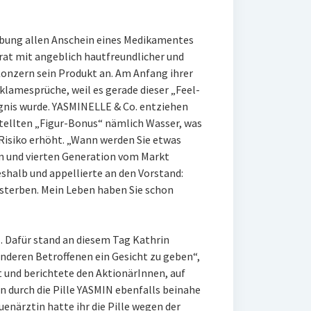
erbung allen Anschein eines Medikamentes
at mit angeblich hautfreundlicher und
Konzern sein Produkt an. Am Anfang ihrer
eklamesprüche, weil es gerade dieser „Feel-
gnis wurde. YASMINELLE & Co. entziehen
tellten „Figur-Bonus“ nämlich Wasser, was
Risiko erhöht. „Wann werden Sie etwas
en und vierten Generation vom Markt
halb und appellierte an den Vorstand:
 sterben. Mein Leben haben Sie schon
ll. Dafür stand an diesem Tag Kathrin
anderen Betroffenen ein Gesicht zu geben“,
 und berichtete den AktionärInnen, auf
n durch die Pille YASMIN ebenfalls beinahe
enärztin hatte ihr die Pille wegen der