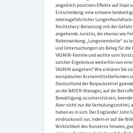
angeblich positiven Effekte auf Haut 
Entscheidung: eine schwere beidseitig
lebensgefährlicher Lungenhochdruck 
Rechtsherz-Belastung mit der Gefahr 
angehende Juristin, die ebenso wie Fe
Nebenwirkung „Lungenembolie“ zu leide
und Untersuchungen als Beleg für die 
YASMIN-Familie und wollte vom Vorsta
solcher Ergebnisse weiterhin von eine
YASMIN ausgehen? Wie erklären Sie sic
europäischer Arzneimittelbehörden sow
Deutschland der Beipackzettel geänder
an die BAYER-Manager, auf die Betrof
Bewältigung zu unterstützen, beendet
Aber nicht nur die Verhütungsmittel,
haben es in sich. Der Engländer John
eindrucksvoll vor, indem er auf die W
Wirklichkeit des Konzerns hinwies, ga