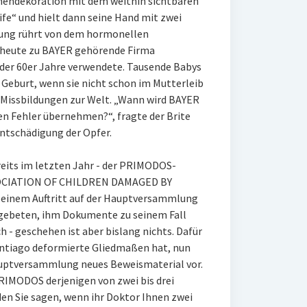
nendekoration mit dem weithin sichtbaren
ife“ und hielt dann seine Hand mit zwei
dung rührt von dem hormonellen
heute zu BAYER gehörende Firma
der 60er Jahre verwendete. Tausende Babys
 Geburt, wenn sie nicht schon im Mutterleib
Missbildungen zur Welt. „Wann wird BAYER
n Fehler übernehmen?“, fragte der Brite
Entschädigung der Opfer.
reits im letzten Jahr - der PRIMODOS-
SSOCIATION OF CHILDREN DAMAGED BY
nem Auftritt auf der Hauptversammlung
gebeten, ihm Dokumente zu seinem Fall
 - geschehen ist aber bislang nichts. Dafür
Santiago deformierte Gliedmaßen hat, nun
auptversammlung neues Beweismaterial vor.
IMODOS derjenigen von zwei bis drei
en Sie sagen, wenn ihr Doktor Ihnen zwei