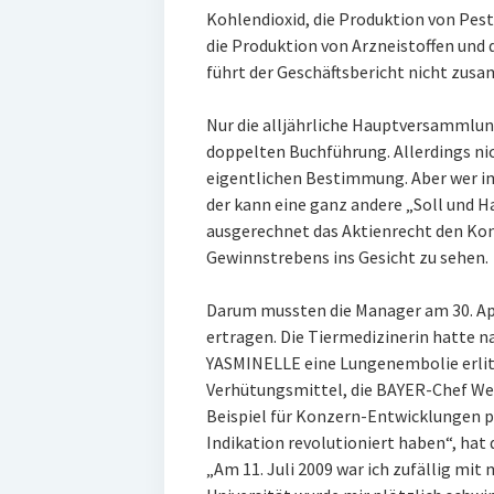
Kohlendioxid, die Produktion von Pest
die Produktion von Arzneistoffen und
führt der Geschäftsbericht nicht zu
Nur die alljährliche Hauptversammlung 
doppelten Buchführung. Allerdings nic
eigentlichen Bestimmung. Aber wer im
der kann eine ganz andere „Soll und
ausgerechnet das Aktienrecht den Kon
Gewinnstrebens ins Gesicht zu sehen.
Darum mussten die Manager am 30. Apri
ertragen. Die Tiermedizinerin hatte 
YASMINELLE eine Lungenembolie erlitt
Verhütungsmittel, die BAYER-Chef Wer
Beispiel für Konzern-Entwicklungen pri
Indikation revolutioniert haben“, hat 
„Am 11. Juli 2009 war ich zufällig mit