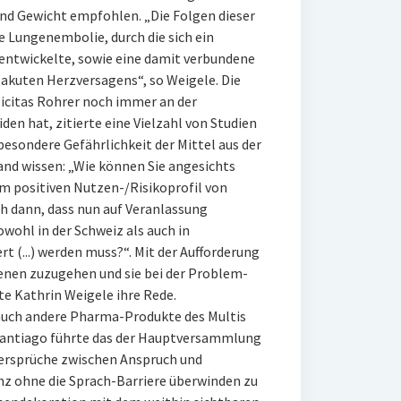
und Gewicht empfohlen. „Die Folgen dieser
e Lungenembolie, durch die sich ein
entwickelte, sowie eine damit verbundene
akuten Herzversagens“, so Weigele. Die
licitas Rohrer noch immer an der
n hat, zitierte eine Vielzahl von Studien
besondere Gefährlichkeit der Mittel aus der
nd wissen: „Wie können Sie angesichts
m positiven Nutzen-/Risikoprofil von
h dann, dass nun auf Veranlassung
ohl in der Schweiz als auch in
t (...) werden muss?“. Mit der Aufforderung
fenen zuzugehen und sie bei der Problem-
e Kathrin Weigele ihre Rede.
 auch andere Pharma-Produkte des Multis
 Santiago führte das der Hauptversammlung
idersprüche zwischen Anspruch und
nz ohne die Sprach-Barriere überwinden zu