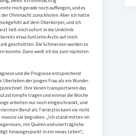
ndlig, bevor ich ohnmächtig
nnte mich gerade noch auffangen, und es
s der Ohnmacht zurückholen. Aber ich hatte
uckgefühl auf dem Oberkörper, und ich
zt ließ mich sofort in die Uniklinik
 bereits etwa fünfzehn Ärzte auf mich
 Leib geschnitten. Die Schmerzen wurden so
iben konnte. Dann weiß ich bis zum nächsten
agnose und die Prognose entsprechend
s Überleben der jungen Frau als ein Wunder.
 gezeichnet. Ihre Venen transportieren das
 Stützstrümpfe tragen und einmal die Woche
nge arbeiten nur noch eingeschränkt, und
lernten Beruf als Tierärztin kann sie nicht
 musste sie begraben. „Ich stand mitten im
ausgerissen, mir Qualen und unerträgliche
gt hinausgespuckt in ein neues Leben“,