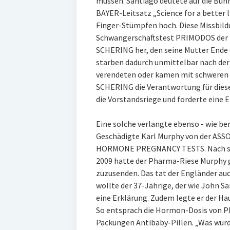
müssen. Santiago deutete auf die Büh
BAYER-Leitsatz „Science for a better l
Finger-Stümpfen hoch. Diese Missbil
Schwangerschaftstest PRIMODOS der 
SCHERING her, den seine Mutter Ende 
starben dadurch unmittelbar nach der
verendeten oder kamen mit schweren 
SCHERING die Verantwortung für diese
die Vorstandsriege und forderte eine 
Eine solche verlangte ebenso - wie be
Geschädigte Karl Murphy von der A
HORMONE PREGNANCY TESTS. Nach sei
2009 hatte der Pharma-Riese Murphy 
zuzusenden. Das tat der Engländer auch
wollte der 37-Jährige, der wie John 
eine Erklärung. Zudem legte er der H
So entsprach die Hormon-Dosis von PR
Packungen Antibaby-Pillen. „Was würd