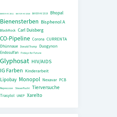
Bhopal
BAYER HV 2019
BAYER HV 2011
BAYER HV 2018
Bienensterben
Bisphenol A
Carl Duisberg
BlackRock
CO-Pipeline
CURRENTA
Corona
Dhünnaue
Duogynon
Donald Trump
Endosulfan
Fridays for Future
Glyphosat
HIV/AIDS
IG Farben
Kinderarbeit
Monopol
Lipobay
Nexavar
PCB
Tierversuche
Repression
Steuerflucht
Xarelto
Trasylol
UNEP