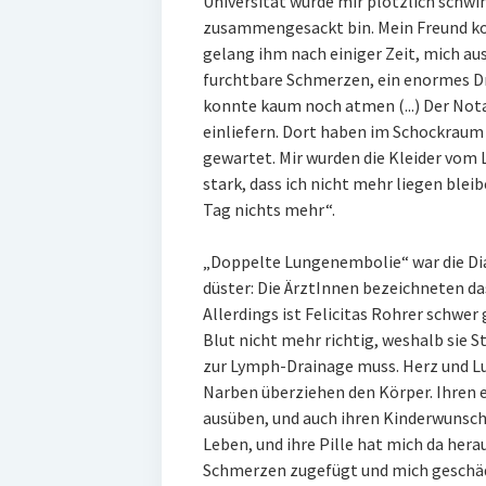
Universität wurde mir plötzlich schwi
zusammengesackt bin. Mein Freund ko
gelang ihm nach einiger Zeit, mich au
furchtbare Schmerzen, ein enormes Dr
konnte kaum noch atmen (...) Der Notar
einliefern. Dort haben im Schockraum
gewartet. Mir wurden die Kleider vom
stark, dass ich nicht mehr liegen ble
Tag nichts mehr“.
„Doppelte Lungenembolie“ war die Di
düster: Die ÄrztInnen bezeichneten da
Allerdings ist Felicitas Rohrer schwer
Blut nicht mehr richtig, weshalb sie
zur Lymph-Drainage muss. Herz und Lu
Narben überziehen den Körper. Ihren er
ausüben, und auch ihren Kinderwunsch
Leben, und ihre Pille hat mich da her
Schmerzen zugefügt und mich geschädi