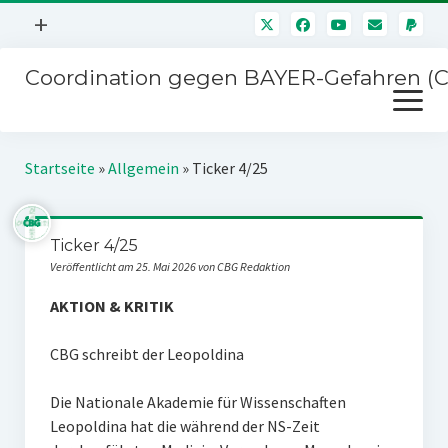
Menü
+
öffnen
Coordination gegen BAYER-Gefahren (
Mitmachen
Menü
Newsletter
öffnen
Presse
Kampagnen
Startseite
»
Allgemein
»
Ticker 4/25
Über uns
BAYER-Hauptversammlungen
Kontakt
Ticker 4/25
Stichwort BAYER
Impressum
Veröffentlicht am 25. Mai 2026 von CBG Redaktion
Jahrestagung
Störfälle
AKTION & KRITIK
SPENDEN
CBG schreibt der Leopoldina
Die Nationale Akademie für Wissenschaften
Leopoldina hat die während der NS-Zeit