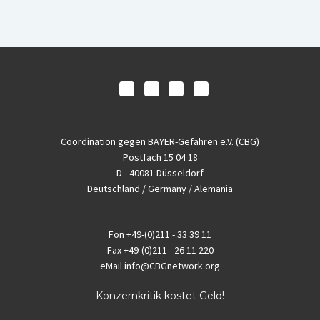
Coordination gegen BAYER-Gefahren e.V. (CBG)
Postfach 15 04 18
D - 40081 Düsseldorf
Deutschland / Germany / Alemania
Fon
+49-(0)211 - 33 39 11
Fax
+49-(0)211 - 26 11 220
eMail
info@CBGnetwork.org
Konzernkritik kostet Geld!