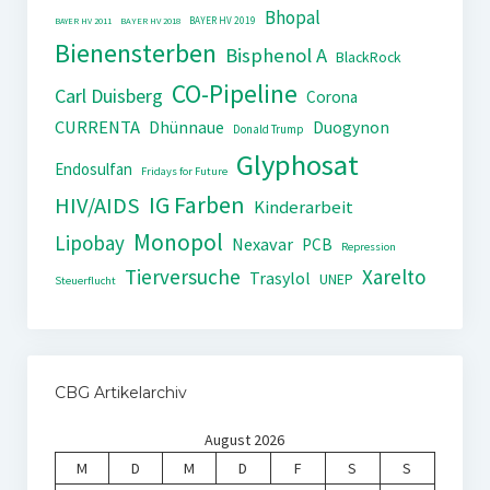
Bhopal
BAYER HV 2019
BAYER HV 2011
BAYER HV 2018
Bienensterben
Bisphenol A
BlackRock
CO-Pipeline
Carl Duisberg
Corona
CURRENTA
Dhünnaue
Duogynon
Donald Trump
Glyphosat
Endosulfan
Fridays for Future
IG Farben
HIV/AIDS
Kinderarbeit
Monopol
Lipobay
Nexavar
PCB
Repression
Tierversuche
Xarelto
Trasylol
UNEP
Steuerflucht
CBG Artikelarchiv
August 2026
M
D
M
D
F
S
S