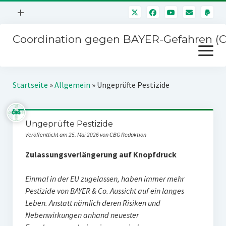
Menü
+
öffnen
Coordination gegen BAYER-Gefahren (
Mitmachen
Menü
Newsletter
öffnen
Presse
Kampagnen
Startseite
»
Allgemein
»
Ungeprüfte Pestizide
Über uns
BAYER-Hauptversammlungen
Kontakt
Ungeprüfte Pestizide
Stichwort BAYER
Impressum
Veröffentlicht am 25. Mai 2026 von CBG Redaktion
Jahrestagung
Störfälle
Zulassungsverlängerung auf Knopfdruck
SPENDEN
Einmal in der EU zugelassen, haben immer mehr
Pestizide von BAYER & Co. Aussicht auf ein langes
Leben. Anstatt nämlich deren Risiken und
Nebenwirkungen anhand neuester