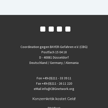
Coordination gegen BAYER-Gefahren e.V. (CBG)
Postfach 15 04 18
D - 40081 Düsseldorf
Deutschland / Germany / Alemania
Fon
+49-(0)211 - 33 39 11
Fax
+49-(0)211 - 26 11 220
eMail
info@CBGnetwork.org
Konzernkritik kostet Geld!
EthikBank