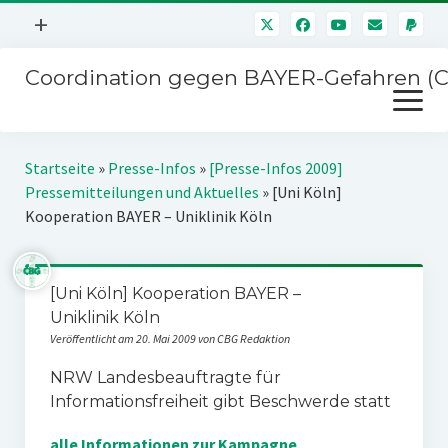
Menü
+
öffnen
Coordination gegen BAYER-Gefahren (
Mitmachen
Menü
Newsletter
öffnen
Presse
Kampagnen
Startseite
»
Presse-Infos
»
[Presse-Infos 2009]
Über uns
Pressemitteilungen und Aktuelles
»
[Uni Köln]
BAYER-Hauptversammlungen
Kooperation BAYER – Uniklinik Köln
Kontakt
Stichwort BAYER
Impressum
Jahrestagung
[Uni Köln] Kooperation BAYER –
Störfälle
Uniklinik Köln
SPENDEN
Veröffentlicht am 20. Mai 2009 von CBG Redaktion
NRW Landesbeauftragte für
Informationsfreiheit gibt Beschwerde statt
alle Informationen zur Kampagne