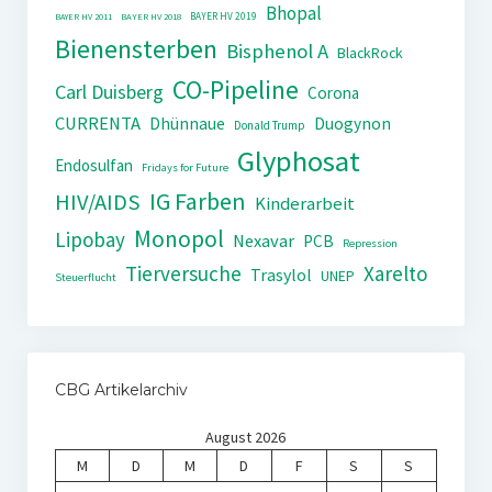
Bhopal
BAYER HV 2019
BAYER HV 2011
BAYER HV 2018
Bienensterben
Bisphenol A
BlackRock
CO-Pipeline
Carl Duisberg
Corona
CURRENTA
Dhünnaue
Duogynon
Donald Trump
Glyphosat
Endosulfan
Fridays for Future
IG Farben
HIV/AIDS
Kinderarbeit
Monopol
Lipobay
Nexavar
PCB
Repression
Tierversuche
Xarelto
Trasylol
UNEP
Steuerflucht
CBG Artikelarchiv
August 2026
M
D
M
D
F
S
S