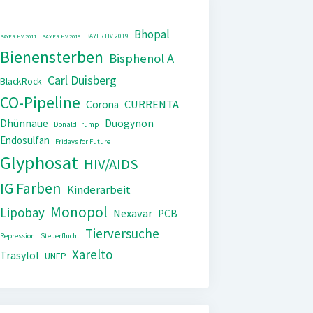
Bhopal
BAYER HV 2019
BAYER HV 2011
BAYER HV 2018
Bienensterben
Bisphenol A
Carl Duisberg
BlackRock
CO-Pipeline
CURRENTA
Corona
Dhünnaue
Duogynon
Donald Trump
Endosulfan
Fridays for Future
Glyphosat
HIV/AIDS
IG Farben
Kinderarbeit
Monopol
Lipobay
Nexavar
PCB
Tierversuche
Repression
Steuerflucht
Xarelto
Trasylol
UNEP