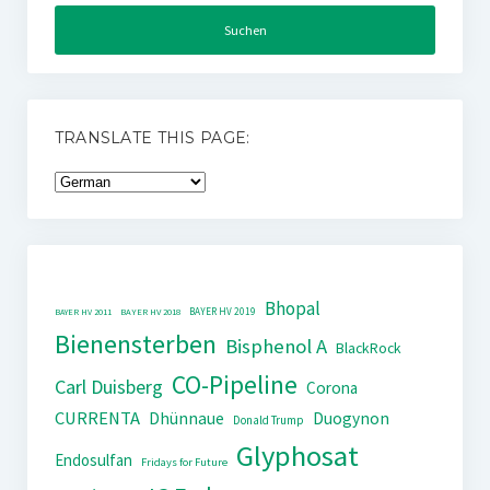
TRANSLATE THIS PAGE:
Bhopal
BAYER HV 2019
BAYER HV 2011
BAYER HV 2018
Bienensterben
Bisphenol A
BlackRock
CO-Pipeline
Carl Duisberg
Corona
CURRENTA
Dhünnaue
Duogynon
Donald Trump
Glyphosat
Endosulfan
Fridays for Future