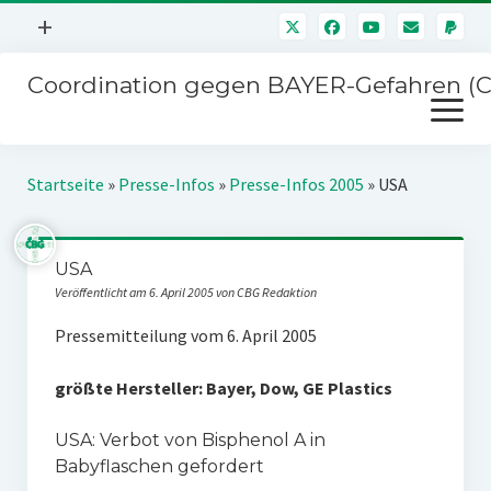
Menü
+
öffnen
Coordination gegen BAYER-Gefahren (
Mitmachen
Menü
Newsletter
öffnen
Presse
Kampagnen
Startseite
»
Presse-Infos
»
Presse-Infos 2005
»
USA
Über uns
BAYER-Hauptversammlungen
Kontakt
USA
Stichwort BAYER
Impressum
Veröffentlicht am 6. April 2005 von CBG Redaktion
Jahrestagung
Störfälle
Pressemitteilung vom 6. April 2005
SPENDEN
größte Hersteller: Bayer, Dow, GE Plastics
USA: Verbot von Bisphenol A in
Babyflaschen gefordert