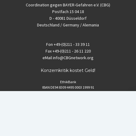
Coordination gegen BAYER-Gefahren e.V. (CBG)
Postfach 15 04 18
D - 40081 Düsseldorf
Deutschland / Germany / Alemania
Fon
+49-(0)211 - 33 39 11
Fax
+49-(0)211 - 26 11 220
eMail
info@CBGnetwork.org
Konzernkritik kostet Geld!
EthikBank
IBAN DE94 8309 4495 0003 1999 91
BIC GENODEF1ETK
GLS-Bank
IBAN DE88 4306 0967 8016 5330 00
BIC GENODEM1GLS