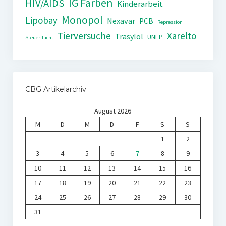
IG Farben
HIV/AIDS
Kinderarbeit
Monopol
Lipobay
Nexavar
PCB
Repression
Tierversuche
Xarelto
Trasylol
UNEP
Steuerflucht
CBG Artikelarchiv
August 2026
M
D
M
D
F
S
S
1
2
3
4
5
6
7
8
9
10
11
12
13
14
15
16
17
18
19
20
21
22
23
24
25
26
27
28
29
30
31