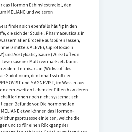
ür das Hormon Ethinylestradiol, den
vum MELIANE und weiteren
rs finden sich ebenfalls häufig in den
ffe, die sich der Studie „Pharmaceuticals in
ässern aller Erdteile aufspüren lassen,
chmerzmittels ALEVE), Ciprofloxacin
) und Acetylsalicylsäure (Wirkstoff von
r Leverkusener Multi vermarktet. Damit
 zudem Telmisartan (Wirkstoff des
e Gadolinium, den Inhaltsstoff der
RIMOVIST und MAGNEVIST, im Wasser aus.
on dem zweiten Leben der Pillen bzw. deren
chaftlerInnen noch nicht systematisch
 liegen Befunde vor. Die hormonellen
ie MELIANE etwa können das Hormon-
blichungsprozesse einleiten, welche die
gen und so für einen Rückgang der