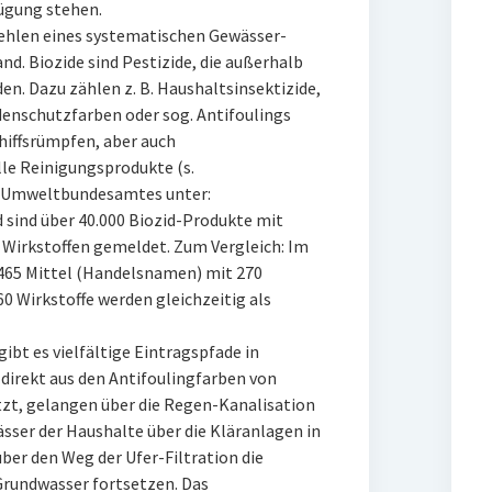
ügung stehen.
Fehlen eines systematischen Gewässer-
nd. Biozide sind Pestizide, die außerhalb
n. Dazu zählen z. B. Haushaltsinsektizide,
denschutzfarben oder sog. Antifoulings
iffsrümpfen, aber auch
lle Reinigungsprodukte (s.
 Umweltbundesamtes unter:
d sind über 40.000 Biozid-Produkte mit
 Wirkstoffen gemeldet. Zum Vergleich: Im
.465 Mittel (Handelsnamen) mit 270
0 Wirkstoffe werden gleichzeitig als
ibt es vielfältige Eintragspfade in
 direkt aus den Antifoulingfarben von
tzt, gelangen über die Regen-Kanalisation
sser der Haushalte über die Kläranlagen in
ber den Weg der Ufer-Filtration die
Grundwasser fortsetzen. Das