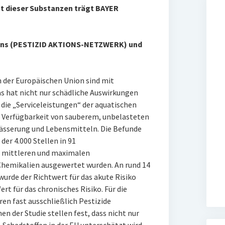
t dieser Substanzen trägt BAYER
ans (PESTIZID AKTIONS-NETZWERK) und
n der Europäischen Union sind mit
s hat nicht nur schädliche Auswirkungen
f die „Serviceleistungen“ der aquatischen
 Verfügbarkeit von sauberem, unbelasteten
wässerung und Lebensmitteln. Die Befunde
er 4.000 Stellen in 91
e mittleren und maximalen
hemikalien ausgewertet wurden. An rund 14
rde der Richtwert für das akute Risiko
rt für das chronisches Risiko. Für die
en fast ausschließlich Pestizide
en der Studie stellen fest, dass nicht nur