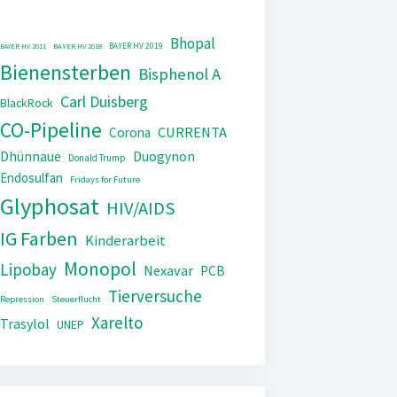
Bhopal
BAYER HV 2019
BAYER HV 2011
BAYER HV 2018
Bienensterben
Bisphenol A
Carl Duisberg
BlackRock
CO-Pipeline
CURRENTA
Corona
Dhünnaue
Duogynon
Donald Trump
Endosulfan
Fridays for Future
Glyphosat
HIV/AIDS
IG Farben
Kinderarbeit
Monopol
Lipobay
Nexavar
PCB
Tierversuche
Repression
Steuerflucht
Xarelto
Trasylol
UNEP