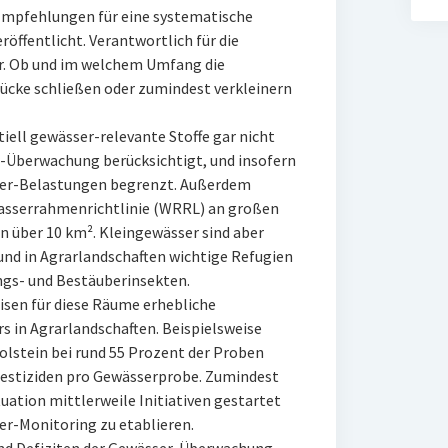
mpfehlungen für eine systematische
ffentlicht. Verantwortlich für die
r. Ob und im welchem Umfang die
cke schließen oder zumindest verkleinern
iell gewässer-relevante Stoffe gar nicht
r-Überwachung berücksichtigt, und insofern
ser-Belastungen begrenzt. Außerdem
Wasserrahmenrichtlinie (WRRL) an großen
n über 10 km². Kleingewässer sind aber
nd in Agrarlandschaften wichtige Refugien
ngs- und Bestäuberinsekten.
sen für diese Räume erhebliche
s in Agrarlandschaften. Beispielsweise
olstein bei rund 55 Prozent der Proben
Pestiziden pro Gewässerprobe. Zumindest
uation mittlerweile Initiativen gestartet
er-Monitoring zu etablieren.