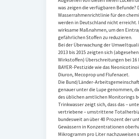
Abgesehen von diesen vielen Lücken 
was zeigen die verfügbaren Befunde? 
Wasserrahmenrichtlinie für den chem
werden in Deutschland nicht erreicht. 
wirksame Maßnahmen, um den Eintrag
gefährlichen Stoffen zu reduzieren.
Bei der Überwachung der Umweltqua
2013 bis 2015 zeigten sich (abgesehe
Wirkstoffen) Überschreitungen bei 16
BAYER-Pestizide wie das Neonicotinoid
Diuron, Mecoprop und Flufenacet.
Die Bund/Länder-Arbeitsgemeinschaft 
genauer unter die Lupe genommen, di
des üblichen amtlichen Monitorings b
Trinkwasser zeigt sich, dass das – un
vertriebene – umstrittene Totalherb
bundesweit an über 40 Prozent der un
Gewässern in Konzentrationen oberha
Mikrogramm pro Liter nachzuweisen s