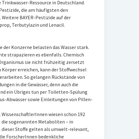
e Trinkwasser-Ressource in Deutschland.
Pestizide, die am häufigsten den
 Weitere BAYER-Pestizide auf der
rop, Terbutylazin und Lenacil.
de der Konzerne belasten das Wasser stark.
te strapazieren es ebenfalls. Chemisch
Organismus sie nicht frühzeitig zersetzt
 Körper erreichen, kann der Stoffwechsel
 verarbeiten. So gelangen Rückstände von
ungen in die Gewässer, denn auch die
nd ein Übriges tun per Toiletten-Spülung
s-Abwässer sowie Einleitungen von Pillen-
WissenschaftlerInnen wiesen schon 192
 die sogenannten Metaboliten – in
dieser Stoffe gelten als umwelt-relevant,
 die ForscherInnen bedenkliche