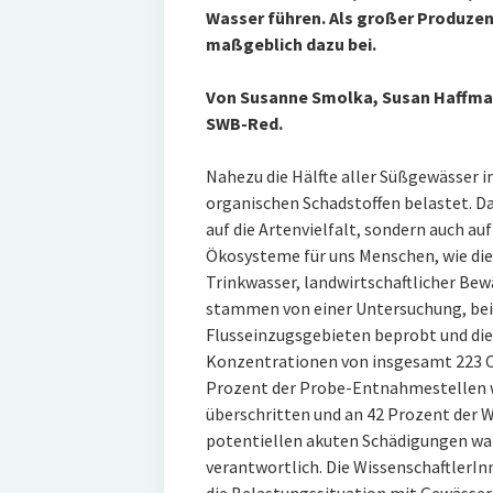
Wasser führen. Als großer Produzen
maßgeblich dazu bei.
Von Susanne Smolka, Susan Haffm
SWB-Red.
Nahezu die Hälfte aller Süßgewässer i
organischen Schadstoffen belastet. Da
auf die Artenvielfalt, sondern auch au
Ökosysteme für uns Menschen, wie die
Trinkwasser, landwirtschaftlicher Be
stammen von einer Untersuchung, bei d
Flusseinzugsgebieten beprobt und di
Konzentrationen von insgesamt 223 C
Prozent der Probe-Entnahmestellen wu
überschritten und an 42 Prozent der We
potentiellen akuten Schädigungen war
verantwortlich. Die WissenschaftlerInn