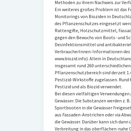
Methoden zu ihrem Nachweis zur Verf
Ein weiteres großes Problem ist das 
Monitorings von Bioziden in Deutschla
des Pflanzenschutzes eingesetzt werde
Rattengifte, Holzschutzmittel, Fassa
gegen den Bewuchs von Boots- und Sch
Desinfektionsmittel und antibakterie
VerbraucherInnen-Informationen des
www.biozid.info). Allein in Deutschlan
insgesamt rund 260 unterschiedlichen
Pflanzenschutzbereich sind derzeit 1
Pestizid-Wirkstoffe zugelassen. Rund 6
Pestizid und als Biozid verwendet.
Bei diesen vielfältigen Verwendungen g
Gewässer. Die Substanzen werden z. B.
Sportbooten in die Gewässer freigese
aus Fassaden-Anstrichen oder via Abwä
die Gewässer. Darüber kann sich dann ü
Verbreitung in das oberflächen-nahe 