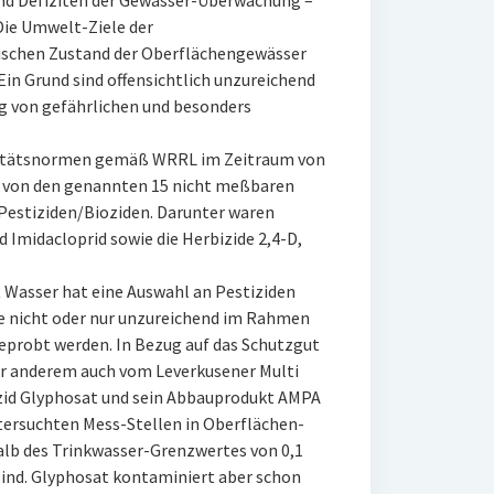
und Defiziten der Gewässer-Überwachung –
Die Umwelt-Ziele der
ischen Zustand der Oberflächengewässer
Ein Grund sind offensichtlich unzureichend
 von gefährlichen und besonders
litätsnormen gemäß WRRL im Zeitraum von
n von den genannten 15 nicht meßbaren
 Pestiziden/Bioziden. Darunter waren
 Imidacloprid sowie die Herbizide 2,4-D,
Wasser hat eine Auswahl an Pestiziden
e nicht oder nur unzureichend im Rahmen
eprobt werden. In Bezug auf das Schutzgut
ter anderem auch vom Leverkusener Multi
izid Glyphosat und sein Abbauprodukt AMPA
tersuchten Mess-Stellen in Oberflächen-
lb des Trinkwasser-Grenzwertes von 0,1
ind. Glyphosat kontaminiert aber schon