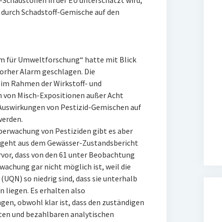
Schadstoffen in der EU unterschätzt wird,
r durch Schadstoff-Gemische auf den
 für Umweltforschung“ hatte mit Blick
vorher Alarm geschlagen. Die
s im Rahmen der Wirkstoff- und
n von Misch-Expositionen außer Acht
 Auswirkungen von Pestizid-Gemischen auf
erden.
berwachung von Pestiziden gibt es aber
e geht aus dem Gewässer-Zustandsbericht
or, dass von den 61 unter Beobachtung
wachung gar nicht möglich ist, weil die
QN) so niedrig sind, dass sie unterhalb
liegen. Es erhalten also
gen, obwohl klar ist, dass den zuständigen
en und bezahlbaren analytischen