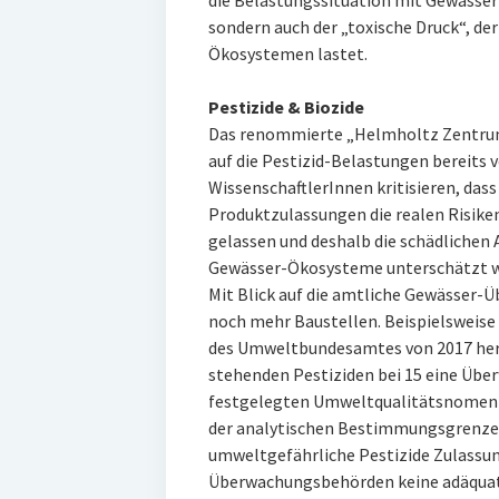
die Belastungssituation mit Gewässer-
sondern auch der „toxische Druck“, de
Ökosystemen lastet.
Pestizide & Biozide
Das renommierte „Helmholtz Zentrum
auf die Pestizid-Belastungen bereits 
WissenschaftlerInnen kritisieren, das
Produktzulassungen die realen Risike
gelassen und deshalb die schädlichen
Gewässer-Ökosysteme unterschätzt w
Mit Blick auf die amtliche Gewässer-Ü
noch mehr Baustellen. Beispielsweis
des Umweltbundesamtes von 2017 herv
stehenden Pestiziden bei 15 eine Über
festgelegten Umweltqualitätsnomen (U
der analytischen Bestimmungsgrenzen 
umweltgefährliche Pestizide Zulassun
Überwachungsbehörden keine adäquat