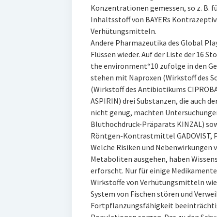
Konzentrationen gemessen, so z. B. f
Inhaltsstoff von BAYERs Kontrazepti
Verhütungsmitteln.
Andere Pharmazeutika des Global Playe
Flüssen wieder. Auf der Liste der 16 Sto
the environment“10 zufolge in den Gew
stehen mit Naproxen (Wirkstoff des S
(Wirkstoff des Antibiotikums CIPROBAY
ASPIRIN) drei Substanzen, die auch de
nicht genug, machten Untersuchungen
Bluthochdruck-Präparats KINZAL) sowi
Röntgen-Kontrastmittel GADOVIST, P
Welche Risiken und Nebenwirkungen v
Metaboliten ausgehen, haben Wissens
erforscht. Nur für einige Medikamente
Wirkstoffe von Verhütungsmitteln w
System von Fischen stören und Verwei
Fortpflanzungsfähigkeit beeinträchti