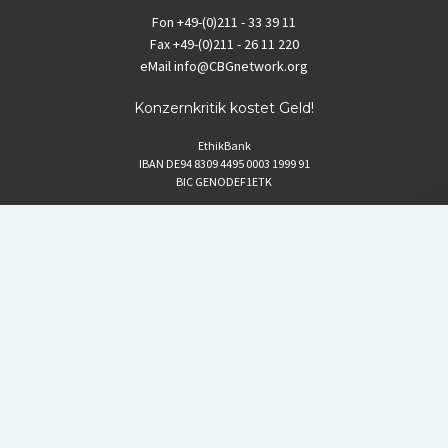
Fon
+49-(0)211 - 33 39 11
Fax
+49-(0)211 - 26 11 220
eMail
info@CBGnetwork.org
Konzernkritik kostet Geld!
EthikBank
IBAN DE94 8309 4495 0003 1999 91
BIC GENODEF1ETK
GLS-Bank
IBAN DE88 4306 0967 8016 5330 00
BIC GENODEM1GLS
Postfinance (Schweiz)
IBAN CH06 0900 0000 1578 8209 4
BIC POFICHBEXXX
Coordination gegen BAYER-Gefahren (CBG)