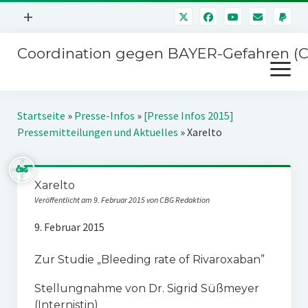
Menü
+
öffnen
Coordination gegen BAYER-Gefahren (
Mitmachen
Menü
Newsletter
öffnen
Presse
Kampagnen
Startseite
»
Presse-Infos
»
[Presse Infos 2015]
Über uns
Pressemitteilungen und Aktuelles
»
Xarelto
BAYER-Hauptversammlungen
Kontakt
Stichwort BAYER
Impressum
Xarelto
Jahrestagung
Veröffentlicht am 9. Februar 2015 von CBG Redaktion
Störfälle
9. Februar 2015
SPENDEN
Zur Studie „Bleeding rate of Rivaroxaban”
Stellungnahme von Dr. Sigrid Süßmeyer
(Internistin)