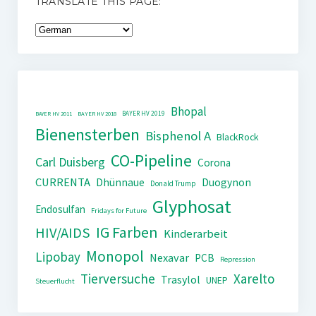
TRANSLATE THIS PAGE:
Bhopal
BAYER HV 2019
BAYER HV 2011
BAYER HV 2018
Bienensterben
Bisphenol A
BlackRock
CO-Pipeline
Carl Duisberg
Corona
CURRENTA
Dhünnaue
Duogynon
Donald Trump
Glyphosat
Endosulfan
Fridays for Future
IG Farben
HIV/AIDS
Kinderarbeit
Monopol
Lipobay
Nexavar
PCB
Repression
Tierversuche
Xarelto
Trasylol
UNEP
Steuerflucht