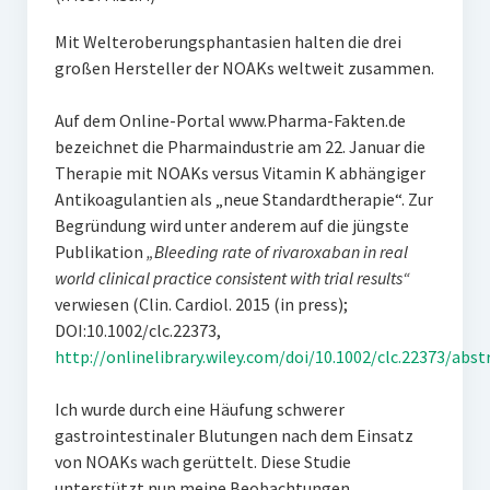
Mit Welteroberungsphantasien halten die drei
großen Hersteller der NOAKs weltweit zusammen.
Auf dem Online-Portal www.Pharma-Fakten.de
bezeichnet die Pharmaindustrie am 22. Januar die
Therapie mit NOAKs versus Vitamin K abhängiger
Antikoagulantien als „neue Standardtherapie“. Zur
Begründung wird unter anderem auf die jüngste
Publikation
„Bleeding rate of rivaroxaban in real
world clinical practice consistent with trial results“
verwiesen (Clin. Cardiol. 2015 (in press);
DOI:10.1002/clc.22373,
http://onlinelibrary.wiley.com/doi/10.1002/clc.22373/abst
Ich wurde durch eine Häufung schwerer
gastrointestinaler Blutungen nach dem Einsatz
von NOAKs wach gerüttelt. Diese Studie
unterstützt nun meine Beobachtungen.