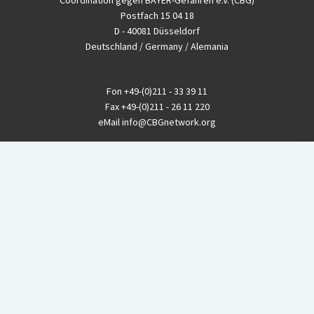
Coordination gegen BAYER-Gefahren e.V. (CBG)
Postfach 15 04 18
D - 40081 Düsseldorf
Deutschland / Germany / Alemania
Fon
+49-(0)211 - 33 39 11
Fax
+49-(0)211 - 26 11 220
eMail
info@CBGnetwork.org
Konzernkritik kostet Geld!
EthikBank
IBAN DE94 8309 4495 0003 1999 91
BIC GENODEF1ETK
GLS-Bank
IBAN DE88 4306 0967 8016 5330 00
BIC GENODEM1GLS
Postfinance (Schweiz)