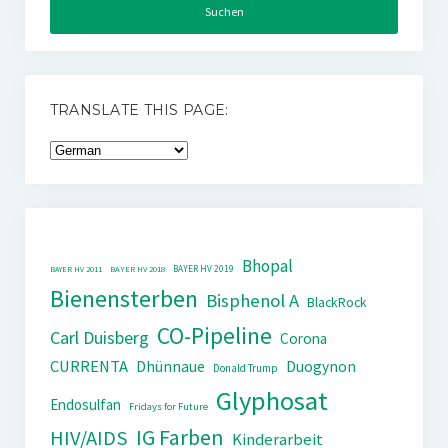
TRANSLATE THIS PAGE:
Bhopal
BAYER HV 2019
BAYER HV 2011
BAYER HV 2018
Bienensterben
Bisphenol A
BlackRock
CO-Pipeline
Carl Duisberg
Corona
CURRENTA
Dhünnaue
Duogynon
Donald Trump
Glyphosat
Endosulfan
Fridays for Future
IG Farben
HIV/AIDS
Kinderarbeit