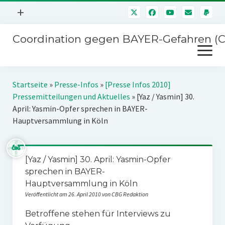
Menü
+
öffnen
Coordination gegen BAYER-Gefahren (
Mitmachen
Menü
Newsletter
öffnen
Presse
Kampagnen
Startseite
»
Presse-Infos
»
[Presse Infos 2010]
Über uns
Pressemitteilungen und Aktuelles
»
[Yaz / Yasmin] 30.
BAYER-Hauptversammlungen
April: Yasmin-Opfer sprechen in BAYER-
Kontakt
Hauptversammlung in Köln
Stichwort BAYER
Impressum
Jahrestagung
Störfälle
[Yaz / Yasmin] 30. April: Yasmin-Opfer
SPENDEN
sprechen in BAYER-
Hauptversammlung in Köln
Veröffentlicht am 26. April 2010 von CBG Redaktion
Betroffene stehen für Interviews zu