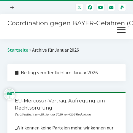
Menü
+
öffnen
Coordination gegen BAYER-Gefahren (
Mitmachen
Menü
Newsletter
öffnen
Presse
Kampagnen
Startseite
»
Archive für Januar 2026
Über uns
BAYER-Hauptversammlungen
Kontakt
Beitrag veröffentlicht im Januar 2026
Stichwort BAYER
Impressum
Jahrestagung
Störfälle
EU-Mercosur-Vertrag: Aufregung um
SPENDEN
Rechtsprüfung
Veröffentlicht am 28. Januar 2026 von CBG Redaktion
„Wir kennen keine Parteien mehr, wir kennen nur