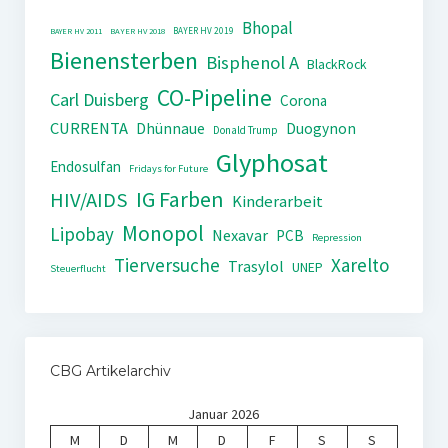
Bhopal
BAYER HV 2019
BAYER HV 2011
BAYER HV 2018
Bienensterben
Bisphenol A
BlackRock
CO-Pipeline
Carl Duisberg
Corona
CURRENTA
Dhünnaue
Duogynon
Donald Trump
Glyphosat
Endosulfan
Fridays for Future
IG Farben
HIV/AIDS
Kinderarbeit
Monopol
Lipobay
Nexavar
PCB
Repression
Tierversuche
Xarelto
Trasylol
UNEP
Steuerflucht
CBG Artikelarchiv
Januar 2026
M
D
M
D
F
S
S