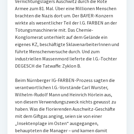
Vernichtungslagers Auschwitz durch die Rote
Armee zum 81. Mal. Über eine Millionen Menschen
brachten die Nazis dort um. Der BAYER-Konzern
wirkte als wesentlicher Teil der I.G. FARBEN an der
Tötungsmaschinerie mit. Das Chemie-
Konglomerat unterhielt auf dem Gelände ein
eigenes KZ, beschäftigte SklavenarbeiterInnen und
führte Menschenversuche durch. Und zum
industriellen Massenmord lieferte die I.G.-Tochter
DEGESCH die Tatwaffe: Zyklon B.
Beim Nürnberger IG-FARBEN-Prozess sagten die
verantwortlichen I.G.-Vorstände Carl Wurster,
Wilhelm-Rudolf Mann und Heinrich Hörlein aus,
von diesem Verwendungszweck nichts gewusst zu
haben. Was die florierenden Auschwitz-Geschäfte
mit dem Giftgas anging, seien sie von einer
„Insektenplage im Osten“ ausgegangen,
behaupteten die Manager – und kamen damit