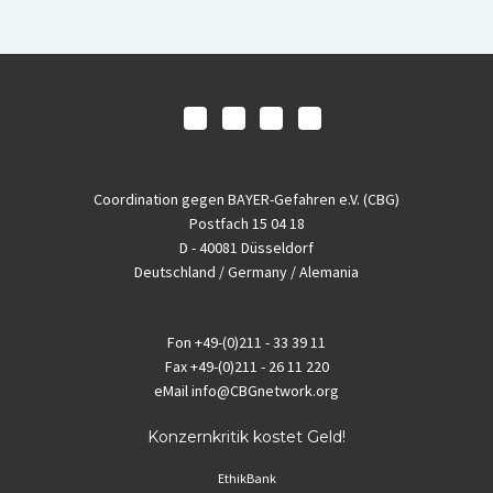
Coordination gegen BAYER-Gefahren e.V. (CBG)
Postfach 15 04 18
D - 40081 Düsseldorf
Deutschland / Germany / Alemania
Fon
+49-(0)211 - 33 39 11
Fax
+49-(0)211 - 26 11 220
eMail
info@CBGnetwork.org
Konzernkritik kostet Geld!
EthikBank