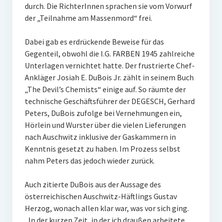
durch. Die RichterInnen sprachen sie vom Vorwurf
der „Teilnahme am Massenmord“ frei.
Dabei gab es erdrückende Beweise für das
Gegenteil, obwohl die I.G. FARBEN 1945 zahlreiche
Unterlagen vernichtet hatte. Der frustrierte Chef-
Ankläger Josiah E. DuBois Jr. zählt in seinem Buch
„The Devil’s Chemists“ einige auf. So räumte der
technische Geschäftsführer der DEGESCH, Gerhard
Peters, DuBois zufolge bei Vernehmungen ein,
Hörlein und Wurster über die vielen Lieferungen
nach Auschwitz inklusive der Gaskammern in
Kenntnis gesetzt zu haben. Im Prozess selbst
nahm Peters das jedoch wieder zurück.
Auch zitierte DuBois aus der Aussage des
österreichischen Auschwitz-Häftlings Gustav
Herzog, wonach allen klar war, was vor sich ging.
„In der kurzen Zeit, in der ich draußen arbeitete,